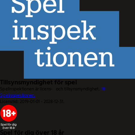
Tillsynsmyndighet för spel
Spelinspektionen är licens- och tillsynsmyndighet.
Till
Spelinspektionen.
Licenstid: 2019-01-01 - 2028-12-31.
Spel för dig över 18 år