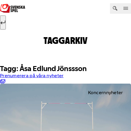
Hoppa till innehåll
Sök efter:
Sök
TAGGARKIV
Tagg: Åsa Edlund Jönssson
Prenumerera på våra nyheter
Koncernnyheter