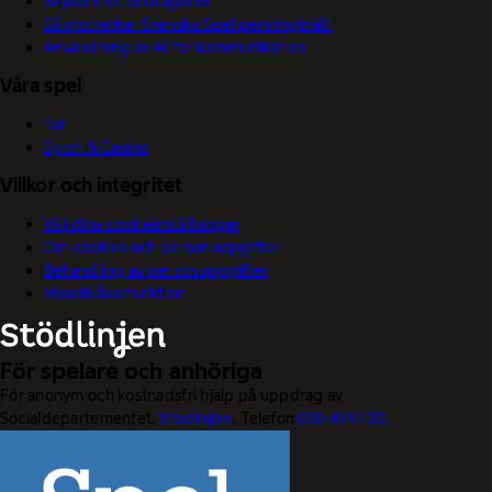
Skydd mot bedrägerier
Så motverkar Svenska Spel penningtvätt
Användning av AI för kommunikation
Våra spel
Tur
Sport & Casino
Villkor och integritet
Välj dina cookieinställningar
Om cookies och personuppgifter
Behandling av personuppgifter
Visselblåsarfunktion
För spelare och anhöriga
För anonym och kostnadsfri hjälp på uppdrag av
Socialdepartementet.
Stödlinjen
. Telefon
020-81 91 00.