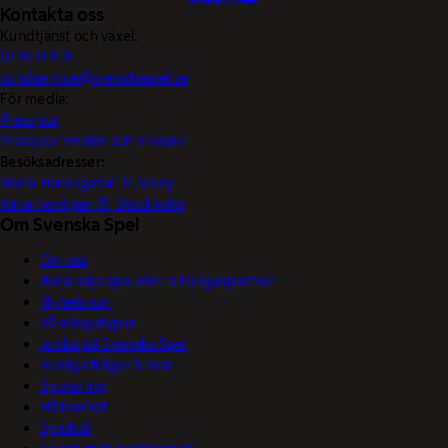
Kontakta oss
Kundtjänst och växel:
0770-11 11 11
kundservice@svenskaspel.se
För media:
Pressjour
Pressjour vinster och vinnare
Besöksadresser:
Norra Hansegatan 17, Visby
Katarinavägen 15, Stockholm
Om Svenska Spel
Om oss
Börja sälja spel eller bli Vegaspartner
Nyhetsrum
Våra logotyper
Jobba på Svenska Spel
Vanliga frågor & svar
Sponsring
Hållbarhet
Spelkoll