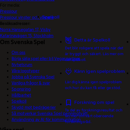
För media:
Pressjour
Spelkoll
Pressjour vinster och vinnare
Besöksadresser:
Norra Hansegatan 17, Visby
Katarinavägen 15, Stockholm
Detta är Spelkoll
Om Svenska Spel
Det blir roligare att spela när det
Om oss
är tryggt och säkert. Läs mer om
Börja sälja spel eller bli Vegaspartner
vår spelkoll.
Nyhetsrum
Våra logotyper
Känn igen spelproblem
Jobba på Svenska Spel
Lär dig känna igen spelproblem
Vanliga frågor & svar
och hur du kan få eller ge stöd.
Sponsring
Hållbarhet
Spelkoll
Forskning om spel
Skydd mot bedrägerier
Ta del av forskningsresultat och
Så motverkar Svenska Spel penningtvätt
läs mer om vårt oberoende
Användning av AI för kommunikation
forskningsråd.