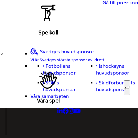
Gå till pressko
Spelkoll
Sveriges huvudsponsor
Vi är Sveriges största sponsor av idrott.
Fotbollens
Ishockeyns
Sök ef
huvudsponsor
huvudsponsor
SOK:s
Skidförbundets
huvudsponsor
huvudsponsor
Sök
Våra samarbeten
Våra spel