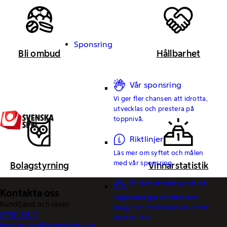
Sponsring
Bli ombud
Hållbarhet
Vår sponsring
Vi ger fler chansen att idrotta,
utvecklas och prestera på
toppnivå.
Riktlinjer
Läs mer om syftet och målen
med vår sponsring.
Bolagstyrning
Vinnarstatistik
Elitidrottsstipendiet
Kontakta oss
Stipendiet ger elitidrottare
Kundtjänst och växel:
möjlighet att kombinera idrott
0770-11 11 11
med studier.
kundservice@svenskaspel.se