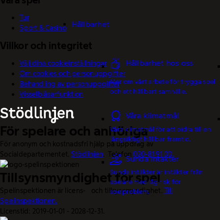
Våra spel
Tur
Hållbarhet
Sport & Casino
Villkor och integritet
Hållbarhet hos oss
Välj dina cookieinställningar
Om cookies och personuppgifter
Mer om vårt arbete för trygga spel
Behandling av personuppgifter
och ett hållbart samhälle.
Visselblåsarfunktion
Våra klimatmål
För spelare och anhöriga
Våra klimatmål för att bidra till en
långsiktigt hållbar framtid.
För anonym och kostnadsfri hjälp på uppdrag av
Socialdepartementet.
Stödlinjen
. Telefon
020-81 91 00.
Sunda intäkter
Sunda intäkter är intäkter från
Tillsynsmyndighet för spel
spelare med låg risk för
Spelinspektionen är licens- och tillsynsmyndighet.
Till
spelproblem.
Spelinspektionen.
Licenstid: 2019-01-01 - 2028-12-31.