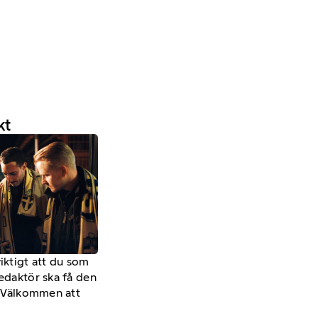
kt
viktigt att du som
redaktör ska få den
a. Välkommen att