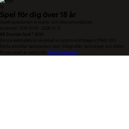
Spel för dig över 18 år
Spelinspektionen är licens- och tillsynsmyndighet.
Licenstid: 2019-01-01 - 2028-12-31.
AB Svenska Spel © 2026
Denna webbplats är skyddad av upphovsrättslagen (1960:729).
Detta omfattar varumärken, text, fotografier, teckningar och bilder.
Producerad av webbyrån
The Generation