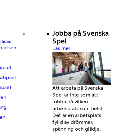
Jobba på Svenska
Spel
mråden.
platsen
Läs mer
ipset
atipset
ipset
Att arbeta på Svenska
Spel är inte som att
hen
jobba på vilken
ng
arbetsplats som helst.
Det är en arbetsplats
en
fylld av drömmar,
spänning och glädje.