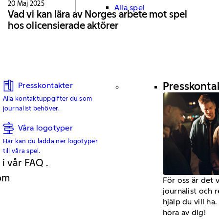
20 Maj 2025
Alla spel
Vad vi kan lära av Norges arbete mot spel
hos olicensierade aktörer
Presskonta
Presskontakter
Alla kontaktuppgifter du som
journalist behöver.
Våra logotyper
Här kan du ladda ner logotyper
till våra spel.
 i vår FAQ .
 om
För oss är det 
journalist och 
hjälp du vill h
höra av dig!