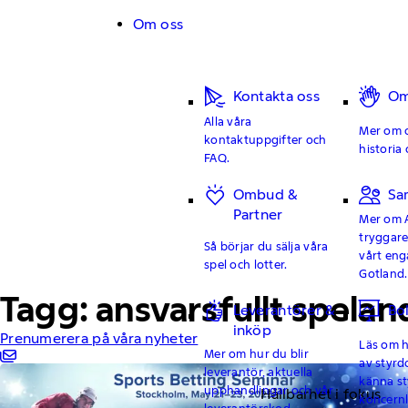
Hoppa till innehåll
Om oss
Kontakta oss
Om
Alla våra
Mer om o
kontaktuppgifter och
historia 
FAQ.
Ombud &
Sa
Partner
Mer om 
tryggar
Så börjar du sälja våra
vårt en
spel och lotter.
Gotland.
Tagg: ansvarsfullt spelan
Leverantörer &
Bo
inköp
Prenumerera på våra nyheter
Läs om hu
Mer om hur du blir
av styrd
leverantör, aktuella
känna st
upphandlingar och vår
Hållbarhet i fokus
koncern
leverantörskod.