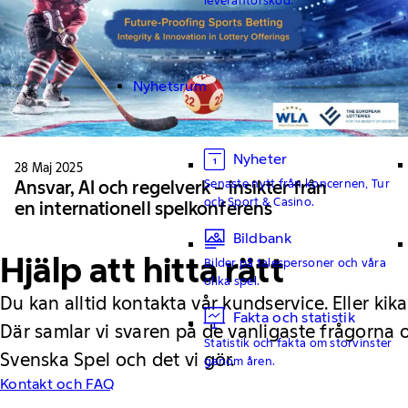
Nyhetsrum
Nyheter
28 Maj 2025
Senaste nytt från koncernen, Tur
Ansvar, AI och regelverk – insikter från
och Sport & Casino.
en internationell spelkonferens
Bildbank
Hjälp att hitta rätt
Bilder på talespersoner och våra
olika spel.
Du kan alltid kontakta vår kundservice. Eller kika
Fakta och statistik
Där samlar vi svaren på de vanligaste frågorna
Statistik och fakta om storvinster
Svenska Spel och det vi gör.
genom åren.
Kontakt och FAQ