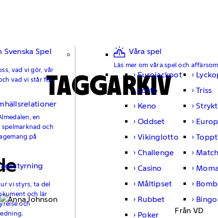
 Svenska Spel
Våra spel
Läs mer om våra spel och affärso
ss, vad vi gör, vår
TAGGARKIV
Eurojackpot
Lycko
och vad vi står för.
Lotto
Triss
mhällsrelationer
Keno
Strykt
Almedalen, en
Oddset
Europ
e spelmarknad och
Vikinglotto
Toppt
gagemang på
Challenge
Matc
de
lagsstyrning
Casino
Moma
Måltipset
Bomb
r vi styrs, ta del
okument och lär
Rubbet
Bingo
yrelse och
Från VD
ledning.
Poker