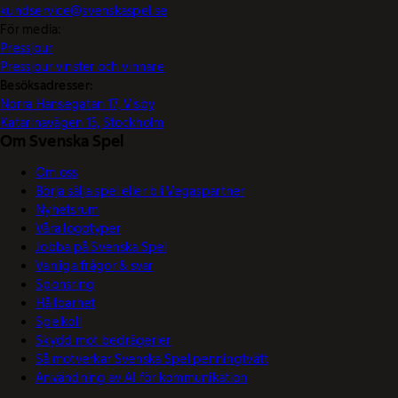
kundservice@svenskaspel.se
För media:
Pressjour
Pressjour vinster och vinnare
Besöksadresser:
Norra Hansegatan 17, Visby
Katarinavägen 15, Stockholm
Om Svenska Spel
Om oss
Börja sälja spel eller bli Vegaspartner
Nyhetsrum
Våra logotyper
Jobba på Svenska Spel
Vanliga frågor & svar
Sponsring
Hållbarhet
Spelkoll
Skydd mot bedrägerier
Så motverkar Svenska Spel penningtvätt
Användning av AI för kommunikation