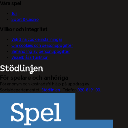
Våra spel
Tur
Sport & Casino
Villkor och integritet
Välj dina cookieinställningar
Om cookies och personuppgifter
Behandling av personuppgifter
Visselblåsarfunktion
För spelare och anhöriga
För anonym och kostnadsfri hjälp på uppdrag av
Socialdepartementet.
Stödlinjen
. Telefon
020-81 91 00.