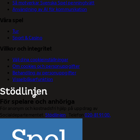
Så motverkar Svenska Spel penningtvätt
Användning av AI för kommunikation
Våra spel
Tur
Sport & Casino
Villkor och integritet
Välj dina cookieinställningar
Om cookies och personuppgifter
Behandling av personuppgifter
Visselblåsarfunktion
För spelare och anhöriga
För anonym och kostnadsfri hjälp på uppdrag av
Socialdepartementet.
Stödlinjen
. Telefon
020-81 91 00.