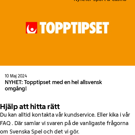
10 Maj 2024
NYHET: Topptipset med en hel allsvensk
omgång!
Hjälp att hitta rätt
Du kan alltid kontakta vår kundservice. Eller kika i vår
FAQ . Där samlar vi svaren på de vanligaste frågorna
om Svenska Spel och det vi gör.