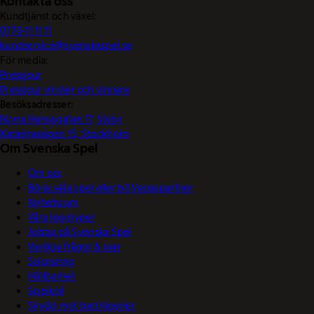
Kontakta oss
Kundtjänst och växel:
0770-11 11 11
kundservice@svenskaspel.se
För media:
Pressjour
Pressjour vinster och vinnare
Besöksadresser:
Norra Hansegatan 17, Visby
Katarinavägen 15, Stockholm
Om Svenska Spel
Om oss
Börja sälja spel eller bli Vegaspartner
Nyhetsrum
Våra logotyper
Jobba på Svenska Spel
Vanliga frågor & svar
Sponsring
Hållbarhet
Spelkoll
Skydd mot bedrägerier