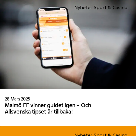
Nyheter Sport & Casino
28 Mars 2025
Malmö FF vinner guldet igen – Och
Allsvenska tipset är tillbaka!
Nyheter Sport & Casino