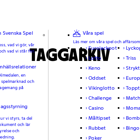
 Svenska Spel
Våra spel
Läs mer om våra spel och affärso
ss, vad vi gör, vår
TAGGARKIV
Eurojackpot
Lycko
och vad vi står för.
Lotto
Triss
mhällsrelationer
Keno
Strykt
Almedalen, en
Oddset
Europ
e spelmarknad och
Vikinglotto
Toppt
gagemang på
Challenge
Matc
lagsstyrning
Casino
Moma
Måltipset
Bomb
r vi styrs, ta del
okument och lär
Rubbet
Bingo
yrelse och
ledning.
Poker