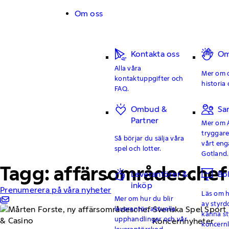
Hoppa till innehåll
Om oss
Kontakta oss
Om
Alla våra
Mer om o
kontaktuppgifter och
historia 
FAQ.
Ombud &
Sa
Partner
Mer om 
tryggar
Så börjar du sälja våra
vårt en
spel och lotter.
Gotland.
Tagg: affärsområdeschef
Leverantörer &
Bo
inköp
Prenumerera på våra nyheter
Läs om hu
Mer om hur du blir
av styrd
leverantör, aktuella
känna st
upphandlingar och vår
Koncernnyheter
koncern
leverantörskod.