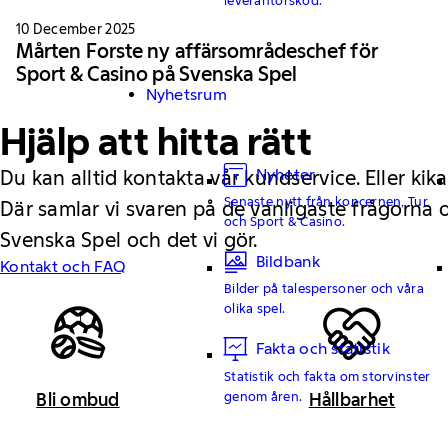
10 December 2025
Mårten Forste ny affärsområdeschef för
Sport & Casino på Svenska Spel
Nyhetsrum
Hjälp att hitta rätt
Nyheter
Du kan alltid kontakta vår kundservice. Eller kika
Senaste nytt från koncernen, Tur
Där samlar vi svaren på de vanligaste frågorna
och Sport & Casino.
Svenska Spel och det vi gör.
Bildbank
Kontakt och FAQ
Bilder på talespersoner och våra
olika spel.
Fakta och statistik
Statistik och fakta om storvinster
genom åren.
Bli ombud
Hållbarhet