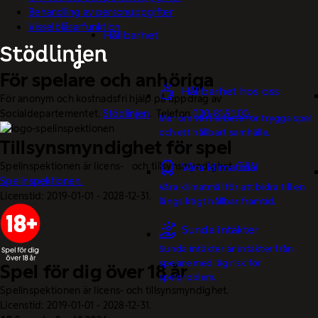
Behandling av personuppgifter
Visselblåsarfunktion
Hållbarhet
För spelare och anhöriga
Hållbarhet hos oss
För anonym och kostnadsfri hjälp på uppdrag av
Socialdepartementet.
Stödlinjen
. Telefon
020-81 91 00.
Mer om vårt arbete för trygga spel
och ett hållbart samhälle.
Tillsynsmyndighet för spel
Spelinspektionen är licens- och tillsynsmyndighet.
Till
Våra klimatmål
Spelinspektionen.
Våra klimatmål för att bidra till en
Licenstid: 2019-01-01 - 2028-12-31.
långsiktigt hållbar framtid.
Sunda intäkter
Sunda intäkter är intäkter från
spelare med låg risk för
Spel för dig över 18 år
spelproblem.
Spelinspektionen är licens- och tillsynsmyndighet.
Licenstid: 2019-01-01 - 2028-12-31.