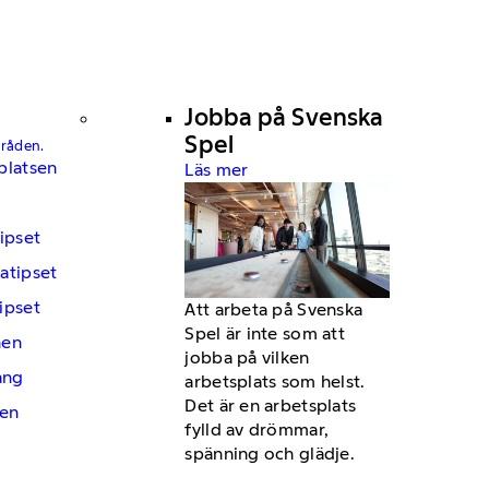
Jobba på Svenska
Spel
mråden.
platsen
Läs mer
ipset
atipset
ipset
Att arbeta på Svenska
Spel är inte som att
hen
jobba på vilken
ng
arbetsplats som helst.
Det är en arbetsplats
en
fylld av drömmar,
spänning och glädje.