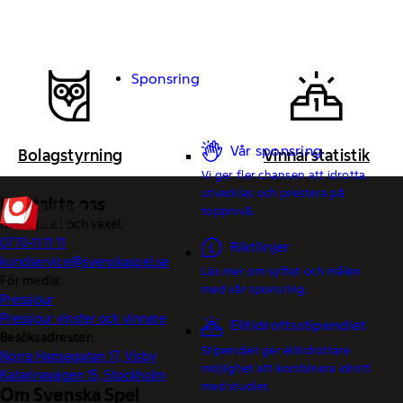
Sponsring
Vår sponsring
Bolagstyrning
Vinnarstatistik
Vi ger fler chansen att idrotta,
utvecklas och prestera på
Kontakta oss
toppnivå.
Kundtjänst och växel:
0770-11 11 11
Riktlinjer
kundservice@svenskaspel.se
Läs mer om syftet och målen
För media:
med vår sponsring.
Pressjour
Pressjour vinster och vinnare
Elitidrottsstipendiet
Besöksadresser:
Stipendiet ger elitidrottare
Norra Hansegatan 17, Visby
möjlighet att kombinera idrott
Katarinavägen 15, Stockholm
med studier.
Om Svenska Spel