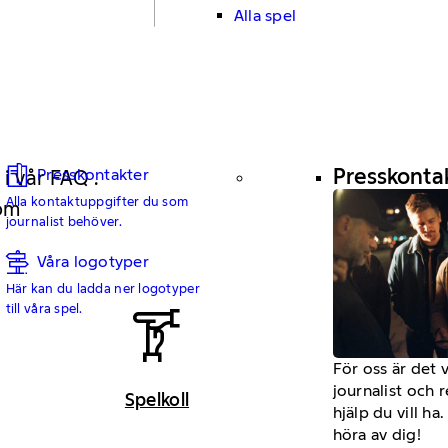
Alla spel
Presskonta
Presskontakter
 i vår FAQ .
Alla kontaktuppgifter du som
 om
journalist behöver.
Våra logotyper
Här kan du ladda ner logotyper
till våra spel.
För oss är det 
journalist och 
Spelkoll
hjälp du vill h
höra av dig!