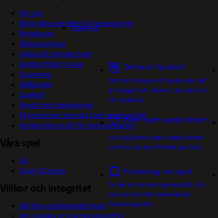
Om oss
Börja sälja spel eller bli Vegaspartner
Spelkoll
Nyhetsrum
Våra logotyper
Jobba på Svenska Spel
Vanliga frågor & svar
Detta är Spelkoll
Sponsring
Det blir roligare att spela när det
Hållbarhet
är tryggt och säkert. Läs mer om
Spelkoll
vår spelkoll.
Skydd mot bedrägerier
Så motverkar Svenska Spel penningtvätt
Känn igen spelproblem
Användning av AI för kommunikation
Lär dig känna igen spelproblem
Våra spel
och hur du kan få eller ge stöd.
Tur
Sport & Casino
Forskning om spel
Ta del av forskningsresultat och
Villkor och integritet
läs mer om vårt oberoende
forskningsråd.
Välj dina cookieinställningar
Om cookies och personuppgifter