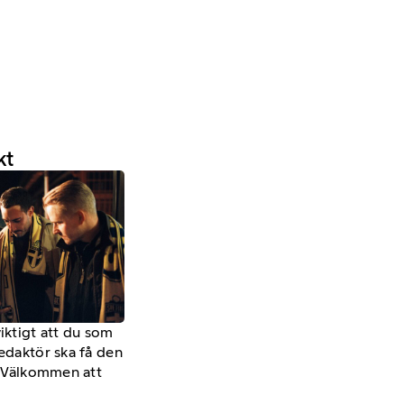
kt
viktigt att du som
redaktör ska få den
a. Välkommen att