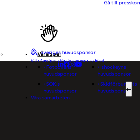
Gå till pressko
Sveriges huvudsponsor
Våra spel
Vi är Sveriges största sponsor av idrott.
Fotbollens
Ishockeyns
Sök ef
huvudsponsor
huvudsponsor
SOK:s
Skidförbundets
huvudsponsor
huvudsponsor
Sök
Våra samarbeten