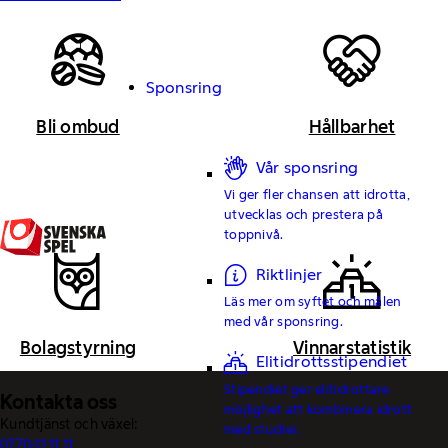
Sponsring
Bli ombud
Hållbarhet
Vår sponsring
Vi ger fler chansen att idrotta,
utvecklas och prestera på
toppnivå.
Riktlinjer
Läs mer om syftet och målen
med vår sponsring.
Bolagstyrning
Vinnarstatistik
Elitidrottsstipendiet
Stipendiet ger elitidrottare
Kontakta oss
möjlighet att kombinera idrott
Kundtjänst och växel:
med studier.
0770-11 11 11