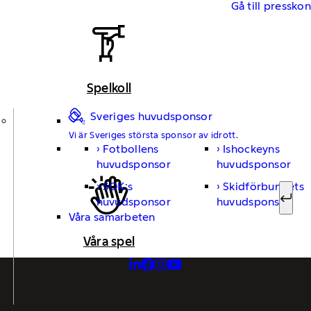
Gå till pressko
Spelkoll
Sveriges huvudsponsor
Vi är Sveriges största sponsor av idrott.
Fotbollens
Ishockeyns
Sök ef
huvudsponsor
huvudsponsor
SOK:s
Skidförbundets
huvudsponsor
huvudsponsor
Sök
Våra samarbeten
Våra spel