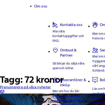
Hoppa till innehåll
Om oss
Kontakta oss
Om
Alla våra
Mer om o
kontaktuppgifter och
historia 
FAQ.
Ombud &
Sa
Partner
Mer om 
tryggar
Så börjar du sälja våra
vårt en
spel och lotter.
Gotland.
Tagg: 72 kronor
Leverantörer &
Bo
inköp
Prenumerera på våra nyheter
Läs om hu
Mer om hur du blir
av styrd
leverantör, aktuella
känna st
upphandlingar och vår
Nyheter Sport & Casino
Stryktipset
koncern
leverantörskod.