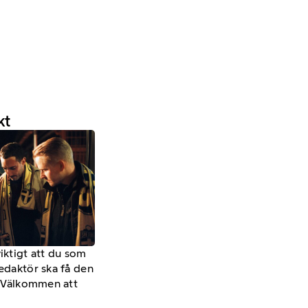
kt
viktigt att du som
redaktör ska få den
a. Välkommen att