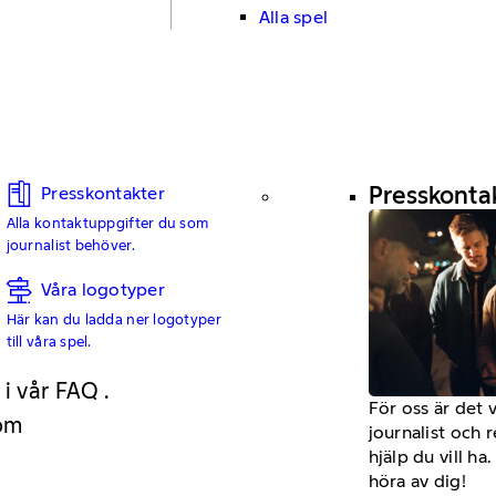
Alla spel
Presskonta
Presskontakter
Alla kontaktuppgifter du som
journalist behöver.
Våra logotyper
Här kan du ladda ner logotyper
till våra spel.
 i vår FAQ .
För oss är det 
 om
journalist och 
hjälp du vill h
höra av dig!