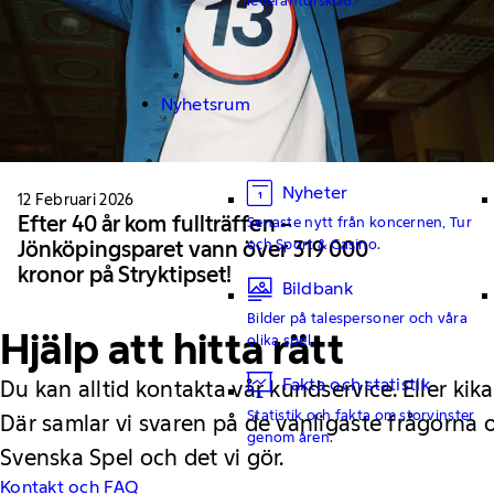
Nyhetsrum
Nyheter
12 Februari 2026
Efter 40 år kom fullträffen –
Senaste nytt från koncernen, Tur
och Sport & Casino.
Jönköpingsparet vann över 319 000
kronor på Stryktipset!
Bildbank
Bilder på talespersoner och våra
Hjälp att hitta rätt
olika spel.
Fakta och statistik
Du kan alltid kontakta vår kundservice. Eller kika
Statistik och fakta om storvinster
Där samlar vi svaren på de vanligaste frågorna
genom åren.
Svenska Spel och det vi gör.
Kontakt och FAQ