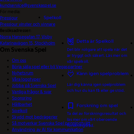
kundservice@svenskaspel.se
För media:
Spelkoll
Pressjour
Pressjour vinster och vinnare
Besöksadresser:
Norra Hansegatan 17, Visby
Detta är Spelkoll
Katarinavägen 15, Stockholm
Om Svenska Spel
Det blir roligare att spela när det
är tryggt och säkert. Läs mer om
Om oss
vår spelkoll.
Börja sälja spel eller bli Vegaspartner
Nyhetsrum
Känn igen spelproblem
Våra logotyper
Lär dig känna igen spelproblem
Jobba på Svenska Spel
och hur du kan få eller ge stöd.
Vanliga frågor & svar
Sponsring
Hållbarhet
Forskning om spel
Spelkoll
Ta del av forskningsresultat och
Skydd mot bedrägerier
läs mer om vårt oberoende
Så motverkar Svenska Spel penningtvätt
forskningsråd.
Användning av AI för kommunikation