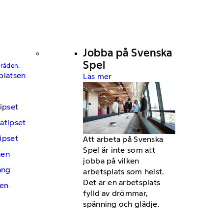
Jobba på Svenska
Spel
mråden.
platsen
Läs mer
ipset
atipset
ipset
Att arbeta på Svenska
Spel är inte som att
hen
jobba på vilken
ng
arbetsplats som helst.
Det är en arbetsplats
en
fylld av drömmar,
spänning och glädje.