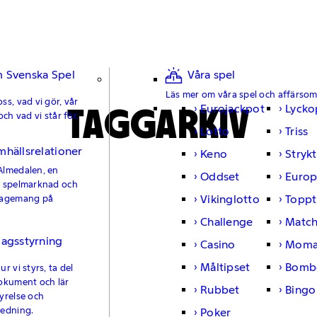
 Svenska Spel
Våra spel
Läs mer om våra spel och affärso
ss, vad vi gör, vår
TAGGARKIV
Eurojackpot
Lycko
och vad vi står för.
Lotto
Triss
mhällsrelationer
Keno
Strykt
Almedalen, en
Oddset
Europ
e spelmarknad och
Vikinglotto
Toppt
gagemang på
Challenge
Matc
lagsstyrning
Casino
Moma
Måltipset
Bomb
r vi styrs, ta del
okument och lär
Rubbet
Bingo
yrelse och
ledning.
Poker