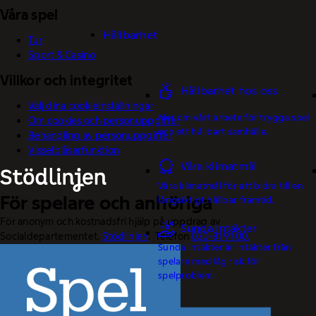
Våra spel
Hållbarhet
Tur
Sport & Casino
Villkor och integritet
Hållbarhet hos oss
Välj dina cookieinställningar
Mer om vårt arbete för trygga spel
Om cookies och personuppgifter
och ett hållbart samhälle.
Behandling av personuppgifter
Visselblåsarfunktion
Våra klimatmål
Våra klimatmål för att bidra till en
För spelare och anhöriga
långsiktigt hållbar framtid.
För anonym och kostnadsfri hjälp på uppdrag av
Sunda intäkter
Socialdepartementet.
Stödlinjen
. Telefon
020-81 91 00.
Sunda intäkter är intäkter från
spelare med låg risk för
spelproblem.