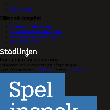
Tur
Sport & Casino
Villkor och integritet
Välj dina cookieinställningar
Om cookies och personuppgifter
Behandling av personuppgifter
Visselblåsarfunktion
För spelare och anhöriga
För anonym och kostnadsfri hjälp på uppdrag av
Socialdepartementet.
Stödlinjen
. Telefon
020-81 91 00.