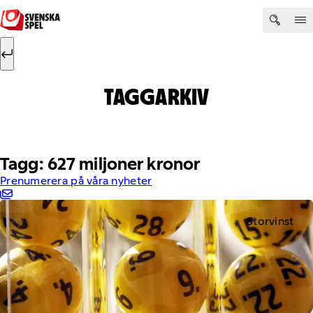
Hoppa till innehåll
Sök efter:
Sök
TAGGARKIV
Tagg: 627 miljoner kronor
Prenumerera på våra nyheter
Storvinst