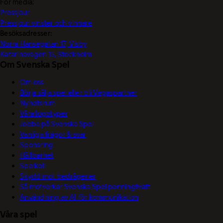
För media:
Pressjour
Pressjour vinster och vinnare
Besöksadresser:
Norra Hansegatan 17, Visby
Katarinavägen 15, Stockholm
Om Svenska Spel
Om oss
Börja sälja spel eller bli Vegaspartner
Nyhetsrum
Våra logotyper
Jobba på Svenska Spel
Vanliga frågor & svar
Sponsring
Hållbarhet
Spelkoll
Skydd mot bedrägerier
Så motverkar Svenska Spel penningtvätt
Användning av AI för kommunikation
Våra spel