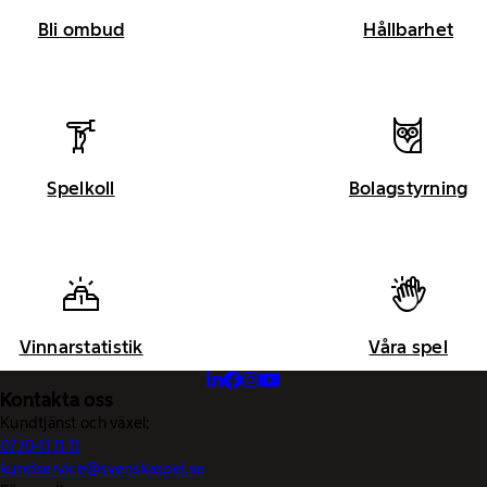
Bli ombud
Hållbarhet
Spelkoll
Bolagstyrning
Vinnarstatistik
Våra spel
Kontakta oss
Kundtjänst och växel:
0770-11 11 11
kundservice@svenskaspel.se