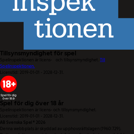
Tillsynsmyndighet för spel
Spelinspektionen är licens- och tillsynsmyndighet.
Till
Spelinspektionen.
Licenstid: 2019-01-01 - 2028-12-31.
Spel för dig över 18 år
Spelinspektionen är licens- och tillsynsmyndighet.
Licenstid: 2019-01-01 - 2028-12-31.
AB Svenska Spel © 2026
Denna webbplats är skyddad av upphovsrättslagen (1960:729).