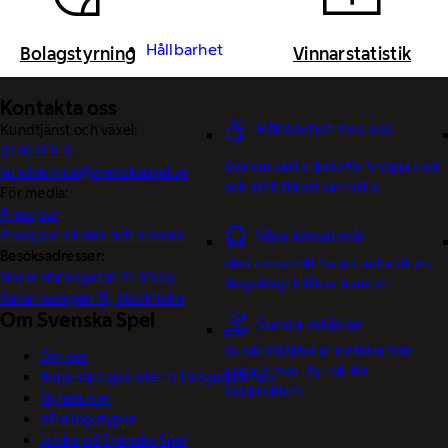
Hållbarhet
Bolagstyrning
Vinnarstatistik
Kontakta oss
Hållbarhet hos oss
Kundtjänst och växel:
0770-11 11 11
Mer om vårt arbete för trygga spel
kundservice@svenskaspel.se
och ett hållbart samhälle.
För media:
Pressjour
Pressjour vinster och vinnare
Våra klimatmål
Besöksadresser:
Våra klimatmål för att bidra till en
Norra Hansegatan 17, Visby
långsiktigt hållbar framtid.
Katarinavägen 15, Stockholm
Om Svenska Spel
Sunda intäkter
Sunda intäkter är intäkter från
Om oss
spelare med låg risk för
Börja sälja spel eller bli Vegaspartner
spelproblem.
Nyhetsrum
Våra logotyper
Jobba på Svenska Spel