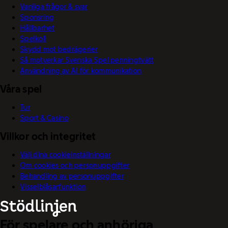
Vanliga frågor & svar
Sponsring
Hållbarhet
Spelkoll
Skydd mot bedrägerier
Så motverkar Svenska Spel penningtvätt
Användning av AI för kommunikation
Våra spel
Tur
Sport & Casino
Villkor och integritet
Välj dina cookieinställningar
Om cookies och personuppgifter
Behandling av personuppgifter
Visselblåsarfunktion
För spelare och anhöriga