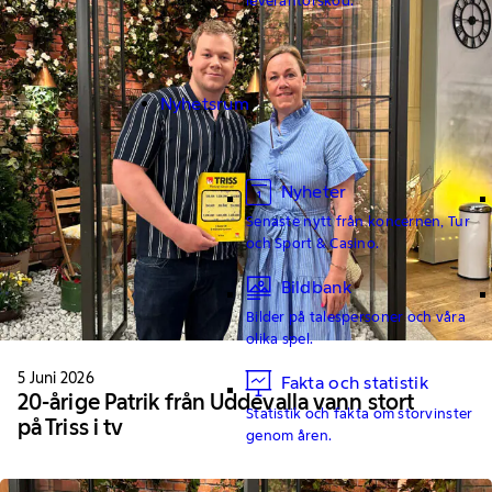
Nyhetsrum
Nyheter
Senaste nytt från koncernen, Tur
och Sport & Casino.
Bildbank
Bilder på talespersoner och våra
olika spel.
5 Juni 2026
Fakta och statistik
20-årige Patrik från Uddevalla vann stort
Statistik och fakta om storvinster
på Triss i tv
genom åren.