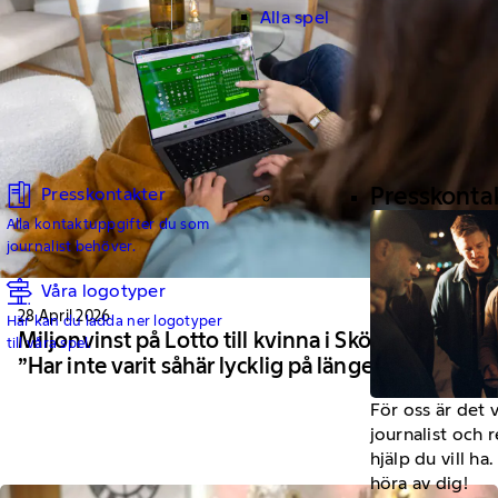
Alla spel
Presskonta
Presskontakter
Alla kontaktuppgifter du som
journalist behöver.
Våra logotyper
28 April 2026
Här kan du ladda ner logotyper
Miljonvinst på Lotto till kvinna i Skövde –
till våra spel.
”Har inte varit såhär lycklig på länge”
För oss är det 
journalist och 
hjälp du vill h
höra av dig!