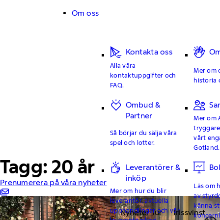
Hoppa till innehåll
Om oss
Kontakta oss
Om
Alla våra
Mer om o
kontaktuppgifter och
historia 
FAQ.
Ombud &
Sa
Partner
Mer om 
tryggar
Så börjar du sälja våra
vårt en
spel och lotter.
Gotland.
Tagg: 20 år
Leverantörer &
Bo
inköp
Prenumerera på våra nyheter
Läs om hu
Mer om hur du blir
av styrd
leverantör, aktuella
känna st
upphandlingar och vår
Nyheter Tur
Trissvinst
koncern
leverantörskod.