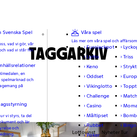
 Svenska Spel
Våra spel
Läs mer om våra spel och affärso
ss, vad vi gör, vår
TAGGARKIV
Eurojackpot
Lycko
och vad vi står för.
Lotto
Triss
mhällsrelationer
Keno
Strykt
Almedalen, en
Oddset
Europ
e spelmarknad och
Vikinglotto
Toppt
gagemang på
Challenge
Matc
lagsstyrning
Casino
Moma
Måltipset
Bomb
r vi styrs, ta del
okument och lär
Rubbet
Bingo
yrelse och
Lottovinst
Nyheter Tur
ledning.
Poker