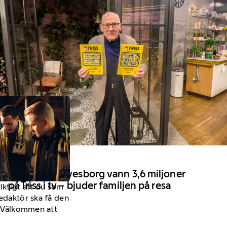
kt
18 April 2026
Kent från Sölvesborg vann 3,6 miljoner
på Triss i tv – bjuder familjen på resa
viktigt att du som
redaktör ska få den
a. Välkommen att