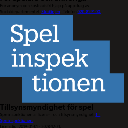
För anonym och kostnadsfri hjälp på uppdrag av
Socialdepartementet.
Stödlinjen
. Telefon
020-81 91 00.
Tillsynsmyndighet för spel
Spelinspektionen är licens- och tillsynsmyndighet.
Till
Spelinspektionen.
Licenstid: 2019-01-01 - 2028-12-31.