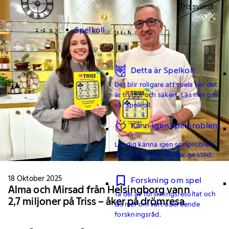
Trissvinst
Spelkoll
Detta är Spelkoll
Det blir roligare att spela när det
är tryggt och säkert. Läs mer om
vår spelkoll.
Känn igen spelproblem
Lär dig känna igen spelproblem
och hur du kan få eller ge stöd.
18 Oktober 2025
Forskning om spel
Alma och Mirsad från Helsingborg vann
Ta del av forskningsresultat och
2,7 miljoner på Triss – åker på drömresa
läs mer om vårt oberoende
forskningsråd.