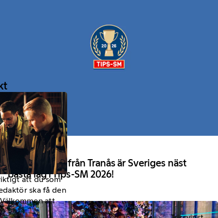
kt
2 April 2026
Team Cheese från Tranås är Sveriges näst
bästa lag i Tips-SM 2026!
viktigt att du som
redaktör ska få den
a. Välkommen att
Trissvinst