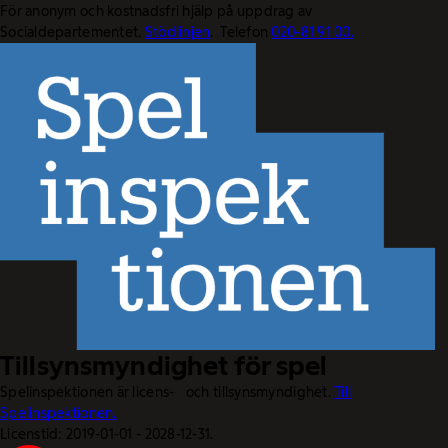
För anonym och kostnadsfri hjälp på uppdrag av
Socialdepartementet.
Stödlinjen
. Telefon
020-81 91 00.
Tillsynsmyndighet för spel
Spelinspektionen är licens- och tillsynsmyndighet.
Till
Spelinspektionen.
Licenstid: 2019-01-01 - 2028-12-31.