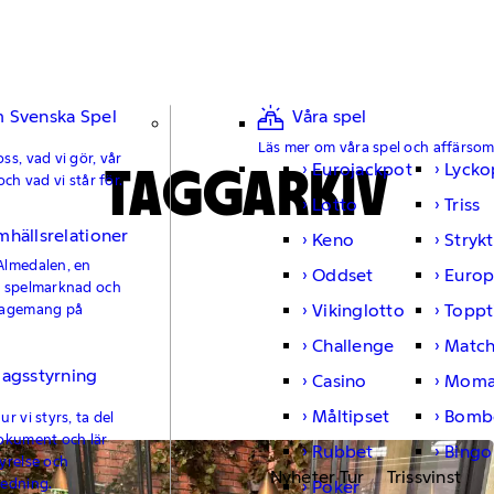
 Svenska Spel
Våra spel
Läs mer om våra spel och affärso
ss, vad vi gör, vår
TAGGARKIV
Eurojackpot
Lycko
och vad vi står för.
Lotto
Triss
mhällsrelationer
Keno
Strykt
Almedalen, en
Oddset
Europ
e spelmarknad och
Vikinglotto
Toppt
gagemang på
Challenge
Matc
lagsstyrning
Casino
Moma
Måltipset
Bomb
r vi styrs, ta del
okument och lär
Rubbet
Bingo
yrelse och
Nyheter Tur
Trissvinst
ledning.
Poker