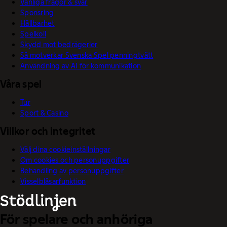
Vanliga frågor & svar
Sponsring
Hållbarhet
Spelkoll
Skydd mot bedrägerier
Så motverkar Svenska Spel penningtvätt
Användning av AI för kommunikation
Våra spel
Tur
Sport & Casino
Villkor och integritet
Välj dina cookieinställningar
Om cookies och personuppgifter
Behandling av personuppgifter
Visselblåsarfunktion
För spelare och anhöriga