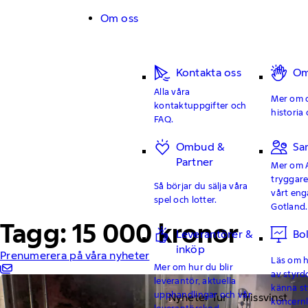
Hoppa till innehåll
Om oss
Kontakta oss
Om
Alla våra
Mer om o
kontaktuppgifter och
historia 
FAQ.
Ombud &
Sa
Partner
Mer om 
tryggar
Så börjar du sälja våra
vårt en
spel och lotter.
Gotland.
Tagg: 15 000 kronor
Leverantörer &
Bo
inköp
Prenumerera på våra nyheter
Läs om hu
Mer om hur du blir
av styrd
leverantör, aktuella
känna st
upphandlingar och vår
Nyheter Tur
Trissvinst
koncern
leverantörskod.