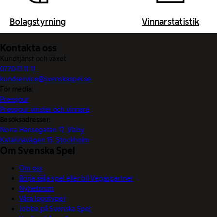
Bolagstyrning
Vinnarstatistik
Kontakta oss
Kundtjänst och växel:
0770-11 11 11
kundservice@svenskaspel.se
För media:
Pressjour
Pressjour vinster och vinnare
Besöksadresser:
Norra Hansegatan 17, Visby
Katarinavägen 15, Stockholm
Om Svenska Spel
Om oss
Börja sälja spel eller bli Vegaspartner
Nyhetsrum
Våra logotyper
Jobba på Svenska Spel