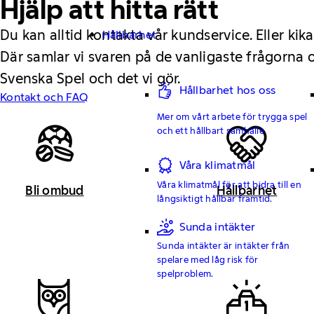
Hjälp att hitta rätt
Du kan alltid kontakta vår kundservice. Eller kika
Hållbarhet
Där samlar vi svaren på de vanligaste frågorna
Svenska Spel och det vi gör.
Hållbarhet hos oss
Kontakt och FAQ
Mer om vårt arbete för trygga spel
och ett hållbart samhälle.
Våra klimatmål
Våra klimatmål för att bidra till en
Bli ombud
Hållbarhet
långsiktigt hållbar framtid.
Sunda intäkter
Sunda intäkter är intäkter från
spelare med låg risk för
spelproblem.