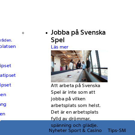
Jobba på Svenska
Spel
mråden.
platsen
Läs mer
ipset
atipset
ipset
Att arbeta på Svenska
Spel är inte som att
hen
jobba på vilken
ng
arbetsplats som helst.
Det är en arbetsplats
en
fylld av drömmar,
spänning och glädje.
Nyheter Sport & Casino
Tips-SM