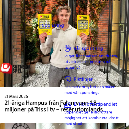
Sponsring
Vår sponsring
Vi ger fler chansen att idrotta,
utvecklas och prestera på
toppnivå.
Riktlinjer
Läs mer om syftet och målen
med vår sponsring.
21 Mars 2026
21-åriga Hampus från Falun vann 1,8
Elitidrottsstipendiet
miljoner på Triss i tv – reser utomlands
Stipendiet ger elitidrottare
möjlighet att kombinera idrott
med studier.