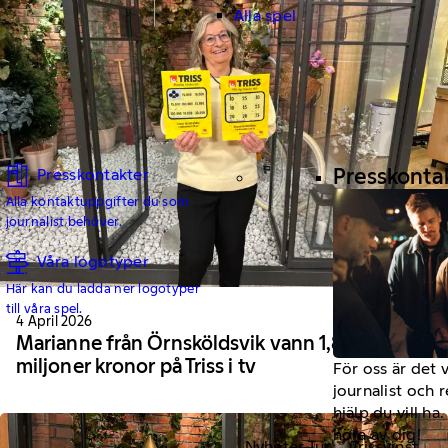
Alla spel
Presskonta
Presskontakter
Alla kontaktuppgifter du som
journalist behöver.
Våra logotyper
Här kan du ladda ner logotyper
till våra spel.
4 April 2026
Marianne från Örnsköldsvik vann 1,8
miljoner kronor på Triss i tv
För oss är det 
journalist och 
hjälp du vill h
höra av dig!
Nyheter Tur
Trissvinst