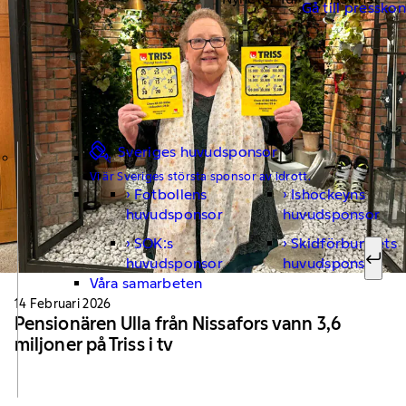
Gå till pressko
Sveriges huvudsponsor
Vi är Sveriges största sponsor av idrott.
Fotbollens
Ishockeyns
Sök ef
huvudsponsor
huvudsponsor
SOK:s
Skidförbundets
huvudsponsor
huvudsponsor
Sök
Våra samarbeten
14 Februari 2026
Pensionären Ulla från Nissafors vann 3,6
miljoner på Triss i tv