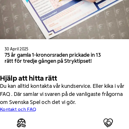
30 April 2025
75 år gamla 1-kronorsraden prickade in 13
rätt för tredje gången på Stryktipset!
Hjälp att hitta rätt
Du kan alltid kontakta vår kundservice. Eller kika i vår
FAQ . Där samlar vi svaren på de vanligaste frågorna
om Svenska Spel och det vi gör.
Kontakt och FAQ