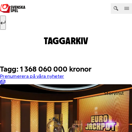
Hoppa till innehåll
Sök efter:
Sök
TAGGARKIV
Tagg: 1 368 060 000 kronor
Prenumerera på våra nyheter
Storvinst