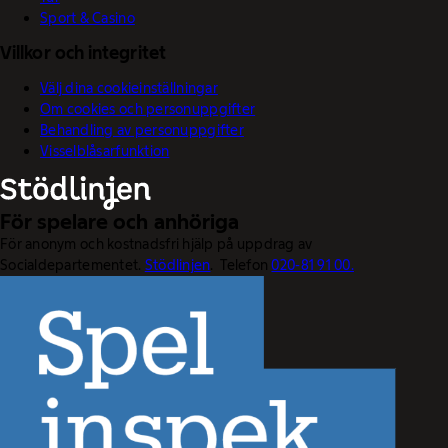
Sport & Casino
Villkor och integritet
Välj dina cookieinställningar
Om cookies och personuppgifter
Behandling av personuppgifter
Visselblåsarfunktion
För spelare och anhöriga
För anonym och kostnadsfri hjälp på uppdrag av
Socialdepartementet.
Stödlinjen
. Telefon
020-81 91 00.