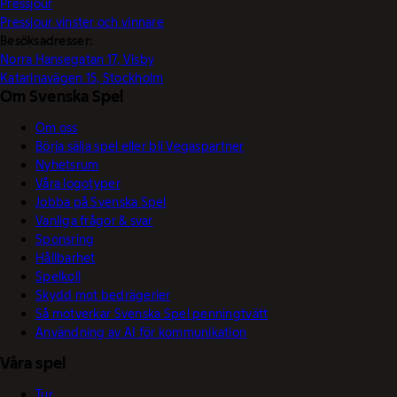
Pressjour
Pressjour vinster och vinnare
Besöksadresser:
Norra Hansegatan 17, Visby
Katarinavägen 15, Stockholm
Om Svenska Spel
Om oss
Börja sälja spel eller bli Vegaspartner
Nyhetsrum
Våra logotyper
Jobba på Svenska Spel
Vanliga frågor & svar
Sponsring
Hållbarhet
Spelkoll
Skydd mot bedrägerier
Så motverkar Svenska Spel penningtvätt
Användning av AI för kommunikation
Våra spel
Tur