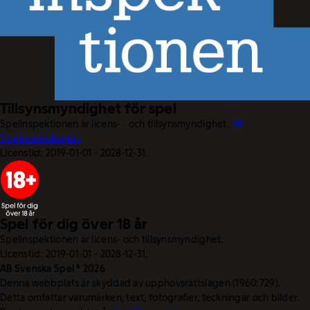
Tillsynsmyndighet för spel
Spelinspektionen är licens- och tillsynsmyndighet.
Till
Spelinspektionen.
Licenstid: 2019-01-01 - 2028-12-31.
Spel för dig över 18 år
Spelinspektionen är licens- och tillsynsmyndighet.
Licenstid: 2019-01-01 - 2028-12-31.
AB Svenska Spel © 2026
Denna webbplats är skyddad av upphovsrättslagen (1960:729).
Detta omfattar varumärken, text, fotografier, teckningar och bilder.