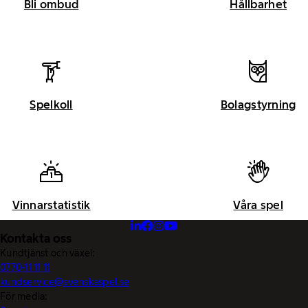
Bli ombud
Hållbarhet
Spelkoll
Bolagstyrning
Vinnarstatistik
Våra spel
Kontakta oss
Kundtjänst och växel:
0770-11 11 11
kundservice@svenskaspel.se
För media: