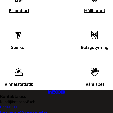
Bli ombud
Hållbarhet
Spelkoll
Bolagstyrning
Vinnarstatistik
Våra spel
Kontakta oss
Kundtjänst och växel:
0770-11 11 11
kundservice@svenskaspel.se