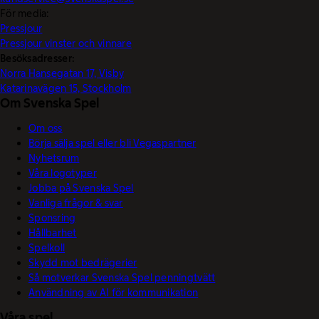
För media:
Pressjour
Pressjour vinster och vinnare
Besöksadresser:
Norra Hansegatan 17, Visby
Katarinavägen 15, Stockholm
Om Svenska Spel
Om oss
Börja sälja spel eller bli Vegaspartner
Nyhetsrum
Våra logotyper
Jobba på Svenska Spel
Vanliga frågor & svar
Sponsring
Hållbarhet
Spelkoll
Skydd mot bedrägerier
Så motverkar Svenska Spel penningtvätt
Användning av AI för kommunikation
Våra spel