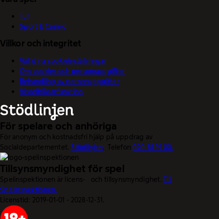
Tur
Sport & Casino
Villkor och integritet
Välj dina cookieinställningar
Om cookies och personuppgifter
Behandling av personuppgifter
Visselblåsarfunktion
För spelare och anhöriga
För anonym och kostnadsfri hjälp på uppdrag av
Socialdepartementet.
Stödlinjen
. Telefon
020-81 91 00.
Tillsynsmyndighet för spel
Spelinspektionen är licens- och tillsynsmyndighet.
Till
Spelinspektionen.
Licenstid: 2019-01-01 - 2028-12-31.