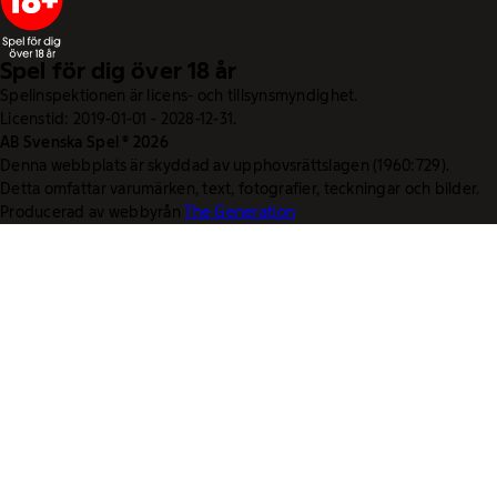
Spel för dig över 18 år
Spelinspektionen är licens- och tillsynsmyndighet.
Licenstid: 2019-01-01 - 2028-12-31.
AB Svenska Spel © 2026
Denna webbplats är skyddad av upphovsrättslagen (1960:729).
Detta omfattar varumärken, text, fotografier, teckningar och bilder.
Producerad av webbyrån
The Generation