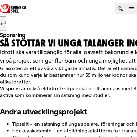
Hoppa till innehåll
Sök efter:
Sök
Sponsring
SÅ STÖTTAR VI UNGA TALANGER 
Idrott ska vara tillgänglig för alla, oavsett bakgrund el
vi på projekt som ger fler barn och unga möjlighet att
Gräsroten är ett av våra viktigaste initiativ. Det är ett sa
du som kund varje år bestämmer hur 35 miljoner kronor ska f
olika idrotter.
Vi sponsrar också elitidrottsstipendiater tillsammans med Ri
aktiva som kombinerar sin satsning med studier.
Andra utvecklingsprojekt
Tipselit – en satsning på unga spelare, föreningar och
Hockeyakademin – en utbildningsplattform för tränare 