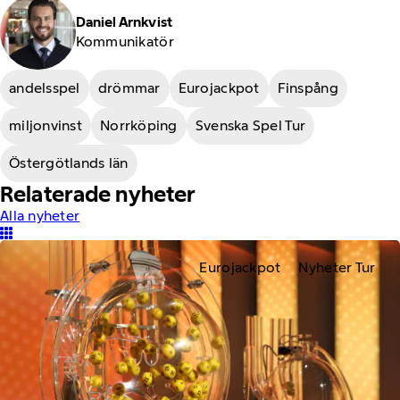
Daniel Arnkvist
Kommunikatör
andelsspel
drömmar
Eurojackpot
Finspång
miljonvinst
Norrköping
Svenska Spel Tur
Östergötlands län
Relaterade nyheter
Alla nyheter
Eurojackpot
Nyheter Tur