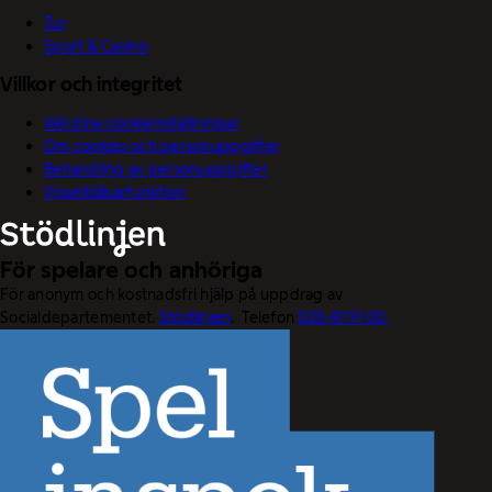
Tur
Sport & Casino
Villkor och integritet
Välj dina cookieinställningar
Om cookies och personuppgifter
Behandling av personuppgifter
Visselblåsarfunktion
För spelare och anhöriga
För anonym och kostnadsfri hjälp på uppdrag av
Socialdepartementet.
Stödlinjen
. Telefon
020-81 91 00.