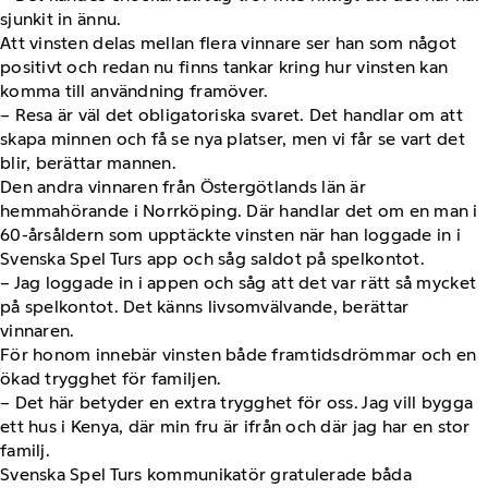
sjunkit in ännu.
Att vinsten delas mellan flera vinnare ser han som något
positivt och redan nu finns tankar kring hur vinsten kan
komma till användning framöver.
– Resa är väl det obligatoriska svaret. Det handlar om att
skapa minnen och få se nya platser, men vi får se vart det
blir, berättar mannen.
Den andra vinnaren från Östergötlands län är
hemmahörande i Norrköping. Där handlar det om en man i
60-årsåldern som upptäckte vinsten när han loggade in i
Svenska Spel Turs app och såg saldot på spelkontot.
– Jag loggade in i appen och såg att det var rätt så mycket
på spelkontot. Det känns livsomvälvande, berättar
vinnaren.
För honom innebär vinsten både framtidsdrömmar och en
ökad trygghet för familjen.
– Det här betyder en extra trygghet för oss. Jag vill bygga
ett hus i Kenya, där min fru är ifrån och där jag har en stor
familj.
Svenska Spel Turs kommunikatör gratulerade båda