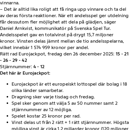
vinnarna.
– Det är alltid lika roligt att få ringa upp vinnare och ta del
av deras första reaktioner. När ett andelsspel ger utdelning
får dessutom fler möjlighet att dela på glädjen, säger
Daniel Arnkvist, kommunikatör på Svenska Spel Tur.
Andelsspelet gav en totalvinst på drygt 15,7 miljoner
kronor. Vinsten delas jämnt mellan de tio andelsspelarna,
vilket innebär 1 574 959 kronor per andel.
Rätt rad Eurojackpot, fredag den 26 december 2025:
15 - 21
- 26 - 29 - 42
Stjärnnummer:
4 - 12
Det här är Eurojackpot:
Eurojackpot är ett europeiskt lottospel där bolag i 18
olika länder samarbetar.
Dragning sker varje tisdag och fredag.
Spel sker genom att välja 5 av 50 nummer samt 2
stjärnnummer av 12 möjliga.
Spelet kostar 25 kronor per rad.
Vinst delas ut från 2 rätt + 1 rätt stjärnnummer. Högsta
möjliga vinst är cirka 1,2 miljarder kronor (120 miljoner