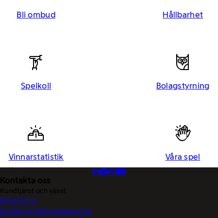
Bli ombud
Hållbarhet
Spelkoll
Bolagstyrning
Vinnarstatistik
Våra spel
Kontakta oss
Kundtjänst och växel:
0770-11 11 11
kundservice@svenskaspel.se