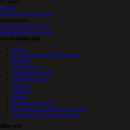
För media:
Pressjour
Pressjour vinster och vinnare
Besöksadresser:
Norra Hansegatan 17, Visby
Katarinavägen 15, Stockholm
Om Svenska Spel
Om oss
Börja sälja spel eller bli Vegaspartner
Nyhetsrum
Våra logotyper
Jobba på Svenska Spel
Vanliga frågor & svar
Sponsring
Hållbarhet
Spelkoll
Skydd mot bedrägerier
Så motverkar Svenska Spel penningtvätt
Användning av AI för kommunikation
Våra spel