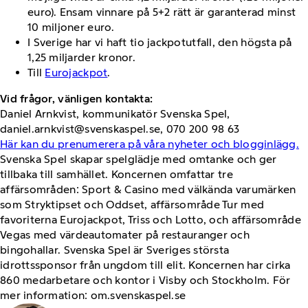
euro). Ensam vinnare på 5+2 rätt är garanterad minst
10 miljoner euro.
I Sverige har vi haft tio jackpotutfall, den högsta på
1,25 miljarder kronor.
Till
Eurojackpot
.
Vid frågor, vänligen kontakta:
Daniel Arnkvist, kommunikatör Svenska Spel,
daniel.arnkvist@svenskaspel.se, 070 200 98 63
Här kan du prenumerera på våra nyheter och blogginlägg.
Svenska Spel skapar spelglädje med omtanke och ger
tillbaka till samhället. Koncernen omfattar tre
affärsområden: Sport & Casino med välkända varumärken
som Stryktipset och Oddset, affärsområde Tur med
favoriterna Eurojackpot, Triss och Lotto, och affärsområde
Vegas med värdeautomater på restauranger och
bingohallar. Svenska Spel är Sveriges största
idrottssponsor från ungdom till elit. Koncernen har cirka
860 medarbetare och kontor i Visby och Stockholm. För
mer information: om.svenskaspel.se