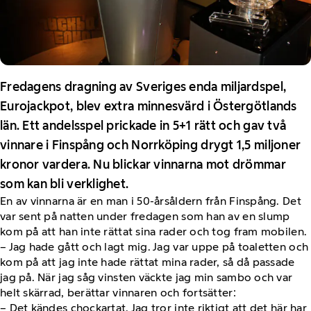
Fredagens dragning av Sveriges enda miljardspel,
Eurojackpot, blev extra minnesvärd i Östergötlands
län. Ett andelsspel prickade in 5+1 rätt och gav två
vinnare i Finspång och Norrköping drygt 1,5 miljoner
kronor vardera. Nu blickar vinnarna mot drömmar
som kan bli verklighet.
En av vinnarna är en man i 50-årsåldern från Finspång. Det
var sent på natten under fredagen som han av en slump
kom på att han inte rättat sina rader och tog fram mobilen.
– Jag hade gått och lagt mig. Jag var uppe på toaletten och
kom på att jag inte hade rättat mina rader, så då passade
jag på. När jag såg vinsten väckte jag min sambo och var
helt skärrad, berättar vinnaren och fortsätter:
– Det kändes chockartat. Jag tror inte riktigt att det här har