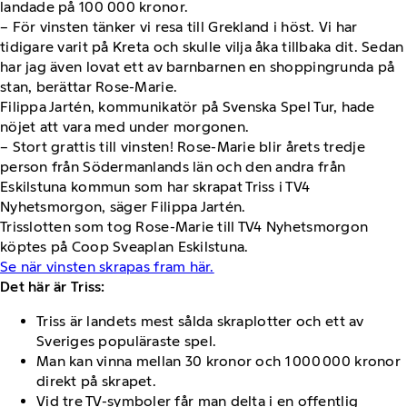
landade på 100 000 kronor.
– För vinsten tänker vi resa till Grekland i höst. Vi har
tidigare varit på Kreta och skulle vilja åka tillbaka dit. Sedan
har jag även lovat ett av barnbarnen en shoppingrunda på
stan, berättar Rose-Marie.
Filippa Jartén, kommunikatör på Svenska Spel Tur, hade
nöjet att vara med under morgonen.
– Stort grattis till vinsten! Rose-Marie blir årets tredje
person från Södermanlands län och den andra från
Eskilstuna kommun som har skrapat Triss i TV4
Nyhetsmorgon, säger Filippa Jartén.
Trisslotten som tog Rose-Marie till TV4 Nyhetsmorgon
köptes på Coop Sveaplan Eskilstuna.
Se när vinsten skrapas fram här.
Det här är Triss:
Triss är landets mest sålda skraplotter och ett av
Sveriges populäraste spel.
Man kan vinna mellan 30 kronor och 1 000 000 kronor
direkt på skrapet.
Vid tre TV-symboler får man delta i en offentlig