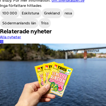
i Visby. För mer information:
om.svenskaspel.se
Inga författare hittades
100 000
Eskilstuna
Grekland
resa
Södermanlands län
Triss
Relaterade nyheter
Alla nyheter
Nyheter Tur
Trissvinst