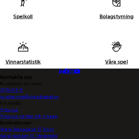
Spelkoll
Bolagstyrning
Vinnarstatistik
Våra spel
Kontakta oss
Kundtjänst och växel:
0770-11 11 11
kundservice@svenskaspel.se
För media:
Pressjour
Pressjour vinster och vinnare
Besöksadresser:
Norra Hansegatan 17, Visby
Katarinavägen 15, Stockholm