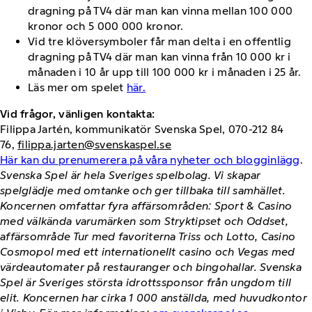
dragning på TV4 där man kan vinna mellan 100 000
kronor och 5 000 000 kronor.
Vid tre klöversymboler får man delta i en offentlig
dragning på TV4 där man kan vinna från 10 000 kr i
månaden i 10 år upp till 100 000 kr i månaden i 25 år.
Läs mer om spelet
här.
Vid frågor, vänligen kontakta:
Filippa Jartén, kommunikatör Svenska Spel, 070-212 84
76,
filippa.jarten@svenskaspel.se
Här kan du prenumerera på våra nyheter och blogginlägg
.
Svenska Spel är hela Sveriges spelbolag. Vi skapar
spelglädje med omtanke och ger tillbaka till samhället.
Koncernen omfattar fyra affärsområden: Sport & Casino
med välkända varumärken som Stryktipset och Oddset,
affärsområde Tur med favoriterna Triss och Lotto, Casino
Cosmopol med ett internationellt casino och Vegas med
värdeautomater på restauranger och bingohallar. Svenska
Spel är Sveriges största idrottssponsor från ungdom till
elit. Koncernen har cirka 1 000 anställda, med huvudkontor