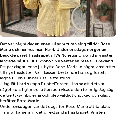
Det var några dagar innan jul som turen slog till för Rose-
Marie och hennes man Harri. Under onsdagsmorgonen
besökte paret Trisskrapet i TV4 Nyhetsmorgon där vinsten
landade på 100 000 kronor. Nu väntar en resa till Grekland.
Ett par dagar innan jul bytte Rose-Marie in några vinstlotter
till nya Trisslotter. Väl i kassan bestämde hon sig för att
lägga till en DubbelTriss i sista stund.
– Jag lät Harri skrapa DubbelTrissen. Han sa att det var
något konstigt med lotten och visade den för mig. Jag såg
de tre tv-symbolerna och blev väldigt chockad och glad,
berättar Rose-Marie.
Under onsdagen var det dags för Rose-Marie att ta plats
framför kameran i det direktsända Trisskrapet. Vinsten