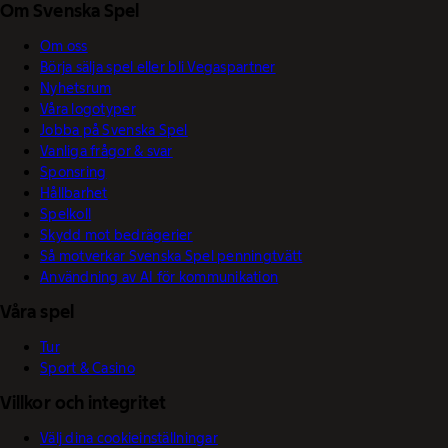
Om Svenska Spel
Om oss
Börja sälja spel eller bli Vegaspartner
Nyhetsrum
Våra logotyper
Jobba på Svenska Spel
Vanliga frågor & svar
Sponsring
Hållbarhet
Spelkoll
Skydd mot bedrägerier
Så motverkar Svenska Spel penningtvätt
Användning av AI för kommunikation
Våra spel
Tur
Sport & Casino
Villkor och integritet
Välj dina cookieinställningar