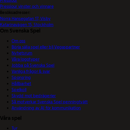
Pressjour
Pressjour vinster och vinnare
Besöksadresser:
Norra Hansegatan 17, Visby
Katarinavägen 15, Stockholm
Om Svenska Spel
Om oss
Börja sälja spel eller bli Vegaspartner
Nyhetsrum
Våra logotyper
Jobba på Svenska Spel
Vanliga frågor & svar
Sponsring
Hållbarhet
Spelkoll
Skydd mot bedrägerier
Så motverkar Svenska Spel penningtvätt
Användning av AI för kommunikation
Våra spel
Tur