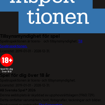
Tillsynsmyndighet för spel
Spelinspektionen är licens- och tillsynsmyndighet.
Till
Spelinspektionen.
Licenstid: 2019-01-01 - 2028-12-31.
Spel för dig över 18 år
Spelinspektionen är licens- och tillsynsmyndighet.
Licenstid: 2019-01-01 - 2028-12-31.
AB Svenska Spel © 2026
Denna webbplats är skyddad av upphovsrättslagen (1960:729).
Detta omfattar varumärken, text, fotografier, teckningar och bilder.
Producerad av webbyrån
The Generation