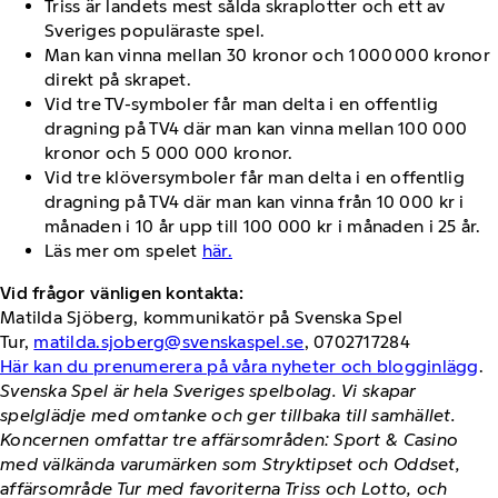
Triss är landets mest sålda skraplotter och ett av
Sveriges populäraste spel.
Man kan vinna mellan 30 kronor och 1 000 000 kronor
direkt på skrapet.
Vid tre TV-symboler får man delta i en offentlig
dragning på TV4 där man kan vinna mellan 100 000
kronor och 5 000 000 kronor.
Vid tre klöversymboler får man delta i en offentlig
dragning på TV4 där man kan vinna från 10 000 kr i
månaden i 10 år upp till 100 000 kr i månaden i 25 år.
Läs mer om spelet
här.
Vid frågor vänligen kontakta:
Matilda Sjöberg, kommunikatör på Svenska Spel
Tur,
matilda.sjoberg@svenskaspel.se
, 0702717284
Här kan du prenumerera på våra nyheter och blogginlägg
.
Svenska Spel är hela Sveriges spelbolag. Vi skapar
spelglädje med omtanke och ger tillbaka till samhället.
Koncernen omfattar tre affärsområden: Sport & Casino
med välkända varumärken som Stryktipset och Oddset,
affärsområde Tur med favoriterna Triss och Lotto, och