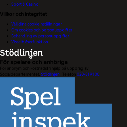
Sport & Casino
Villkor och integritet
Välj dina cookieinställningar
Om cookies och personuppgifter
Behandling av personuppgifter
Visselblåsarfunktion
För spelare och anhöriga
För anonym och kostnadsfri hjälp på uppdrag av
Socialdepartementet.
Stödlinjen
. Telefon
020-81 91 00.