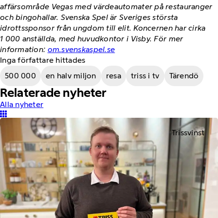
affärsområde Vegas med värdeautomater på restauranger
och bingohallar. Svenska Spel är Sveriges största
idrottssponsor från ungdom till elit. Koncernen har cirka
1 000 anställda, med huvudkontor i Visby. För mer
information:
om.svenskaspel.se
Inga författare hittades
500 000
en halv miljon
resa
triss i tv
Tärendö
Relaterade nyheter
Alla nyheter
Trissvinst