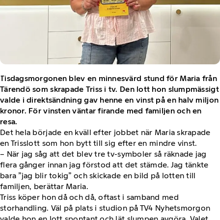
Tisdagsmorgonen blev en minnesvärd stund för Maria från
Tärendö som skrapade Triss i tv. Den lott hon slumpmässigt
valde i direktsändning gav henne en vinst på en halv miljon
kronor. För vinsten väntar firande med familjen och en
resa.
Det hela började en kväll efter jobbet när Maria skrapade
en Trisslott som hon bytt till sig efter en mindre vinst.
– När jag såg att det blev tre tv-symboler så räknade jag
flera gånger innan jag förstod att det stämde. Jag tänkte
bara ”jag blir tokig” och skickade en bild på lotten till
familjen, berättar Maria.
Triss köper hon då och då, oftast i samband med
storhandling. Väl på plats i studion på TV4 Nyhetsmorgon
valde hon en lott spontant och lät slumpen avgöra. Valet