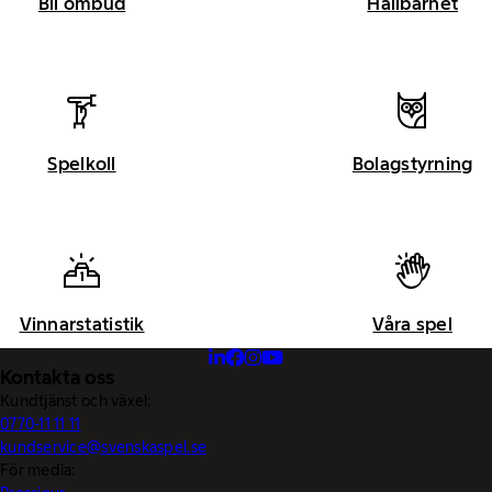
Bli ombud
Hållbarhet
Spelkoll
Bolagstyrning
Vinnarstatistik
Våra spel
Kontakta oss
Kundtjänst och växel:
0770-11 11 11
kundservice@svenskaspel.se
För media: