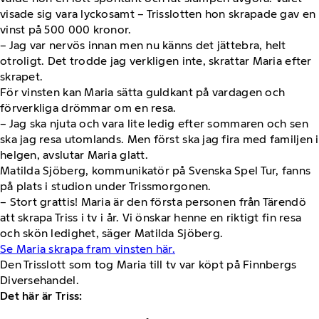
visade sig vara lyckosamt – Trisslotten hon skrapade gav en
vinst på 500 000 kronor.
– Jag var nervös innan men nu känns det jättebra, helt
otroligt. Det trodde jag verkligen inte, skrattar Maria efter
skrapet.
För vinsten kan Maria sätta guldkant på vardagen och
förverkliga drömmar om en resa.
– Jag ska njuta och vara lite ledig efter sommaren och sen
ska jag resa utomlands. Men först ska jag fira med familjen i
helgen, avslutar Maria glatt.
Matilda Sjöberg, kommunikatör på Svenska Spel Tur, fanns
på plats i studion under Trissmorgonen.
– Stort grattis! Maria är den första personen från Tärendö
att skrapa Triss i tv i år. Vi önskar henne en riktigt fin resa
och skön ledighet, säger Matilda Sjöberg.
Se Maria skrapa fram vinsten här.
Den Trisslott som tog Maria till tv var köpt på Finnbergs
Diversehandel.
Det här är Triss: