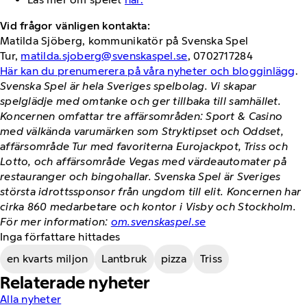
Vid frågor vänligen kontakta:
Matilda Sjöberg, kommunikatör på Svenska Spel
Tur,
matilda.sjoberg@svenskaspel.se
, 0702717284
Här kan du prenumerera på våra nyheter och blogginlägg
.
Svenska Spel är hela Sveriges spelbolag. Vi skapar
spelglädje med omtanke och ger tillbaka till samhället.
Koncernen omfattar tre affärsområden: Sport & Casino
med välkända varumärken som Stryktipset och Oddset,
affärsområde Tur med favoriterna Eurojackpot, Triss och
Lotto, och affärsområde Vegas med värdeautomater på
restauranger och bingohallar. Svenska Spel är Sveriges
största idrottssponsor från ungdom till elit. Koncernen har
cirka 860 medarbetare och kontor i Visby och Stockholm.
För mer information:
om.svenskaspel.se
Inga författare hittades
en kvarts miljon
Lantbruk
pizza
Triss
Relaterade nyheter
Alla nyheter