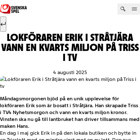
Hoppa till innehåll
Sök efter:
Sök
LOKFÖRAREN ERIK I STRÅTJÄRA
VANN EN KVARTS MILJON PÅ TRISS
I TV
4 augusti 2025
Måndagsmorgonen bjöd på en unik upplevelse för
lokföraren Erik som är bosatt i Stråtjära. Han skrapade Triss
i TV4 Nyhetsmorgon och vann en kvarts miljon kronor.
Vinsten ska nu gå till lantbruket han driver tillsammans med
maken Hans.
En dag i maj gick Erik in på den lokala butiken och bytte in
en Trisslott med en mindre vinst mot en ny lott. Den nya