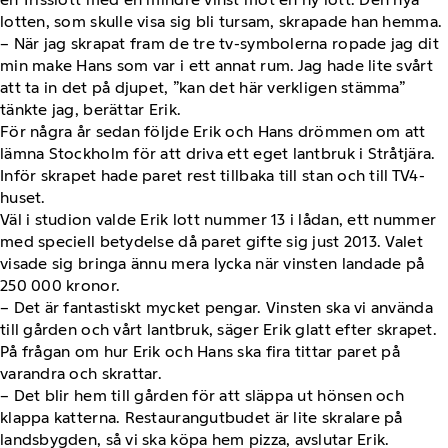
lotten, som skulle visa sig bli tursam, skrapade han hemma.
– När jag skrapat fram de tre tv-symbolerna ropade jag dit
min make Hans som var i ett annat rum. Jag hade lite svårt
att ta in det på djupet, ”kan det här verkligen stämma”
tänkte jag, berättar Erik.
För några år sedan följde Erik och Hans drömmen om att
lämna Stockholm för att driva ett eget lantbruk i Stråtjära.
Inför skrapet hade paret rest tillbaka till stan och till TV4-
huset.
Väl i studion valde Erik lott nummer 13 i lådan, ett nummer
med speciell betydelse då paret gifte sig just 2013. Valet
visade sig bringa ännu mera lycka när vinsten landade på
250 000 kronor.
– Det är fantastiskt mycket pengar. Vinsten ska vi använda
till gården och vårt lantbruk, säger Erik glatt efter skrapet.
På frågan om hur Erik och Hans ska fira tittar paret på
varandra och skrattar.
– Det blir hem till gården för att släppa ut hönsen och
klappa katterna. Restaurangutbudet är lite skralare på
landsbygden, så vi ska köpa hem pizza, avslutar Erik.