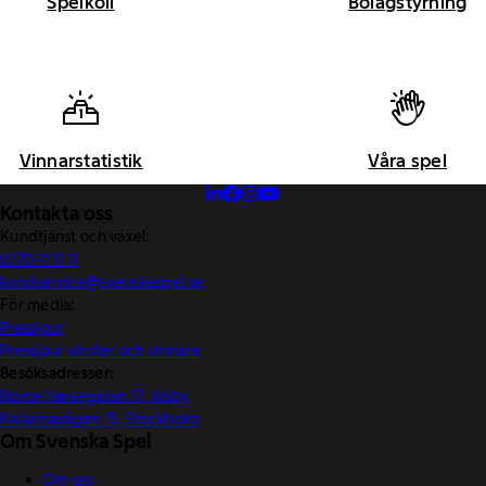
Spelkoll
Bolagstyrning
Vinnarstatistik
Våra spel
Kontakta oss
Kundtjänst och växel:
0770-11 11 11
kundservice@svenskaspel.se
För media:
Pressjour
Pressjour vinster och vinnare
Besöksadresser:
Norra Hansegatan 17, Visby
Katarinavägen 15, Stockholm
Om Svenska Spel
Om oss