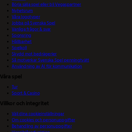
Börja sälja spel eller bli Vegaspartner
Nyhetsrum
Våra logotyper
Jobba på Svenska Spel
Vanliga frågor & svar
Sponsring
Hållbarhet
Spelkoll
Skydd mot bedrägerier
Så motverkar Svenska Spel penningtvätt
Användning av AI för kommunikation
Våra spel
Tur
Sport & Casino
Villkor och integritet
Välj dina cookieinställningar
Om cookies och personuppgifter
Behandling av personuppgifter