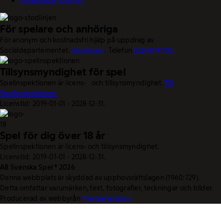
Visselblåsarfunktion
För spelare och anhöriga
För anonym och kostnadsfri hjälp på uppdrag av
Socialdepartementet.
Stödlinjen
. Telefon
020-81 91 00.
Tillsynsmyndighet för spel
Spelinspektionen är licens- och tillsynsmyndighet.
Till
Spelinspektionen.
Licenstid: 2019-01-01 - 2028-12-31.
Spel för dig över 18 år
Spelinspektionen är licens- och tillsynsmyndighet.
Licenstid: 2019-01-01 - 2028-12-31.
AB Svenska Spel © 2026
Denna webbplats är skyddad av upphovsrättslagen (1960:729).
Detta omfattar varumärken, text, fotografier, teckningar och bilder.
Producerad av webbyrån
The Generation