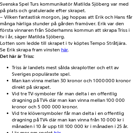
Svenska Spel Turs kommunikatör Matilda Sjöberg var med
på plats och gratulerade efter skrapet.
– Vilken fantastisk morgon, jag hoppas att Erik och Hans får
många härliga stunder på gården framöver. Erik var den
första vinnaren från Söderhamns kommun att skrapa Triss i
tv i år, säger Matilda Sjöberg.
Lotten som ledde till skrapet i tv köptes Tempo Stråtjära.
Se Erik skrapa fram vinsten
här
.
Det här är Triss:
Triss är landets mest sålda skraplotter och ett av
Sveriges populäraste spel.
Man kan vinna mellan 30 kronor och 1 000 000 kronor
direkt på skrapet.
Vid tre TV-symboler får man delta i en offentlig
dragning på TV4 där man kan vinna mellan 100 000
kronor och 5 000 000 kronor.
Vid tre klöversymboler får man delta i en offentlig
dragning på TV4 där man kan vinna från 10 000 kr i
månaden i 10 år upp till 100 000 kr i månaden i 25 år.
Läs mer om spelet
här.