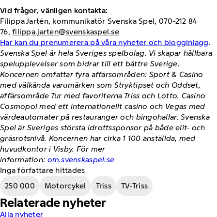
Vid frågor, vänligen kontakta:
Filippa Jartén, kommunikatör Svenska Spel, 070-212 84
76,
filippa.jarten@svenskaspel.se
Här kan du prenumerera på våra nyheter och blogginlägg
.
Svenska Spel är hela Sveriges spelbolag. Vi skapar hållbara
spelupplevelser som bidrar till ett bättre Sverige.
Koncernen omfattar fyra affärsområden: Sport & Casino
med välkända varumärken som Stryktipset och Oddset,
affärsområde Tur med favoriterna Triss och Lotto, Casino
Cosmopol med ett internationellt casino och Vegas med
värdeautomater på restauranger och bingohallar. Svenska
Spel är Sveriges största idrottssponsor på både elit- och
gräsrotsnivå. Koncernen har cirka 1 100 anställda, med
huvudkontor i Visby. För mer
information:
om.svenskaspel.se
Inga författare hittades
250 000
Motorcykel
Triss
TV-Triss
Relaterade nyheter
Alla nyheter