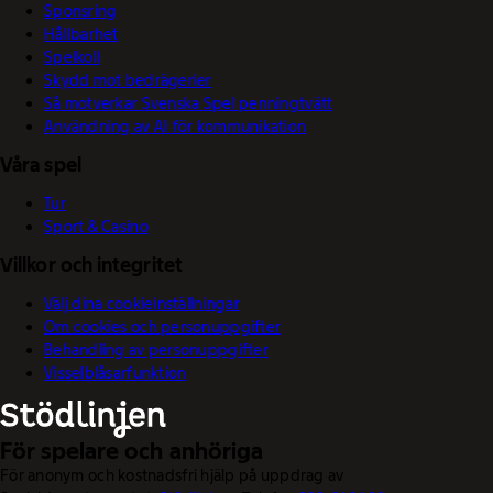
Sponsring
Hållbarhet
Spelkoll
Skydd mot bedrägerier
Så motverkar Svenska Spel penningtvätt
Användning av AI för kommunikation
Våra spel
Tur
Sport & Casino
Villkor och integritet
Välj dina cookieinställningar
Om cookies och personuppgifter
Behandling av personuppgifter
Visselblåsarfunktion
För spelare och anhöriga
För anonym och kostnadsfri hjälp på uppdrag av