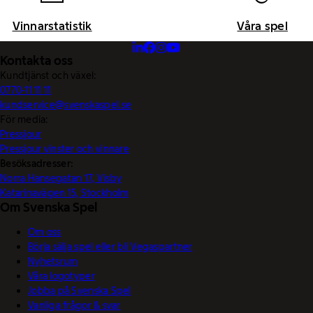
Vinnarstatistik
Våra spel
Kontakta oss
Kundtjänst och växel:
0770-11 11 11
kundservice@svenskaspel.se
För media:
Pressjour
Pressjour vinster och vinnare
Besöksadresser:
Norra Hansegatan 17, Visby
Katarinavägen 15, Stockholm
Om Svenska Spel
Om oss
Börja sälja spel eller bli Vegaspartner
Nyhetsrum
Våra logotyper
Jobba på Svenska Spel
Vanliga frågor & svar