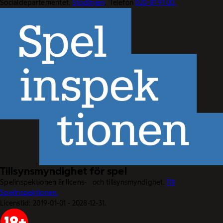
Socialdepartementet.
Stödlinjen
. Telefon
020-81 91 00.
Tillsynsmyndighet för spel
Spelinspektionen är licens- och tillsynsmyndighet.
Till
Spelinspektionen.
Licenstid: 2019-01-01 - 2028-12-31.