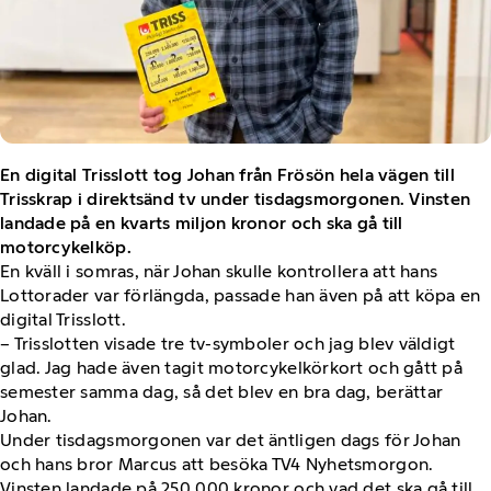
En digital Trisslott tog Johan från Frösön hela vägen till
Trisskrap i direktsänd tv under tisdagsmorgonen. Vinsten
landade på en kvarts miljon kronor och ska gå till
motorcykelköp.
En kväll i somras, när Johan skulle kontrollera att hans
Lottorader var förlängda, passade han även på att köpa en
digital Trisslott.
– Trisslotten visade tre tv-symboler och jag blev väldigt
glad. Jag hade även tagit motorcykelkörkort och gått på
semester samma dag, så det blev en bra dag, berättar
Johan.
Under tisdagsmorgonen var det äntligen dags för Johan
och hans bror Marcus att besöka TV4 Nyhetsmorgon.
Vinsten landade på 250 000 kronor och vad det ska gå till