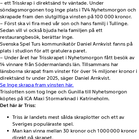
– ett Trisskrap i direktsänd tv väntade. Under
söndagsmorgonen tog Inge plats i TV4 Nyhetsmorgon och
skrapade fram den slutgiltiga vinsten på 100 000 kronor.
– Först ska vi fira med vår son och hans familj i Tullinge.
Sedan vill vi också bjuda hela familjen på ett
restaurangbesök, berättar Inge.
Svenska Spel Turs kommunikatör Daniel Arnkvist fanns på
plats i studion för att gratulera paret.
– Under året har Trisskrapet i Nyhetsmorgon fått besök av
14 vinnare från Södermanlands län. Tillsammans har
länsborna skrapat fram vinster för över 14 miljoner kronor i
direktsänd tv under 2025, säger Daniel Arnkvist.
Se Inge skrapa fram vinsten här.
Trisslotten som tog Inge och Gunilla till Nyhetsmorgon
köptes på ICA Maxi Stormarknad i Katrineholm.
Det här är Triss:
Triss är landets mest sålda skraplotter och ett av
Sveriges populäraste spel.
Man kan vinna mellan 30 kronor och 1 000 000 kronor
direkt på skrapet.