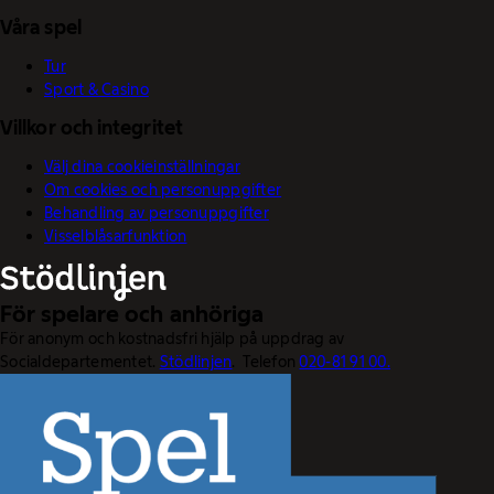
Våra spel
Tur
Sport & Casino
Villkor och integritet
Välj dina cookieinställningar
Om cookies och personuppgifter
Behandling av personuppgifter
Visselblåsarfunktion
För spelare och anhöriga
För anonym och kostnadsfri hjälp på uppdrag av
Socialdepartementet.
Stödlinjen
. Telefon
020-81 91 00.