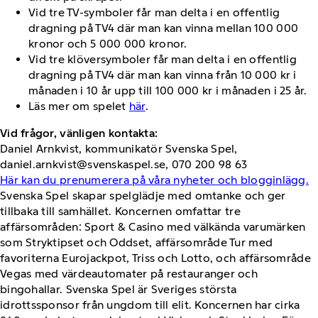
Vid tre TV-symboler får man delta i en offentlig
dragning på TV4 där man kan vinna mellan 100 000
kronor och 5 000 000 kronor.
Vid tre klöversymboler får man delta i en offentlig
dragning på TV4 där man kan vinna från 10 000 kr i
månaden i 10 år upp till 100 000 kr i månaden i 25 år.
Läs mer om spelet
här
.
Vid frågor, vänligen kontakta:
Daniel Arnkvist, kommunikatör Svenska Spel,
daniel.arnkvist@svenskaspel.se, 070 200 98 63
Här kan du prenumerera på våra nyheter och blogginlägg.
Svenska Spel skapar spelglädje med omtanke och ger
tillbaka till samhället. Koncernen omfattar tre
affärsområden: Sport & Casino med välkända varumärken
som Stryktipset och Oddset, affärsområde Tur med
favoriterna Eurojackpot, Triss och Lotto, och affärsområde
Vegas med värdeautomater på restauranger och
bingohallar. Svenska Spel är Sveriges största
idrottssponsor från ungdom till elit. Koncernen har cirka