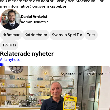
860 medarbetare och kontor i Visby och Stockholm. För
mer information: om.svenskaspel.se
Daniel Arnkvist
Kommunikatör
drömmar
Katrineholm
Svenska Spel Tur
Triss
TV-Triss
Relaterade nyheter
Alla nyheter
Nyheter Tur
Trissvinst