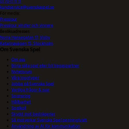
0770-11 11 11
kundservice@svenskaspel.se
För media:
Pressjour
Pressjour vinster och vinnare
Besöksadresser:
Norra Hansegatan 17, Visby
Katarinavägen 15, Stockholm
Om Svenska Spel
Om oss
Börja sälja spel eller bli Vegaspartner
Nyhetsrum
Våra logotyper
Jobba på Svenska Spel
Vanliga frågor & svar
Sponsring
Hållbarhet
Spelkoll
Skydd mot bedrägerier
Så motverkar Svenska Spel penningtvätt
Användning av AI för kommunikation