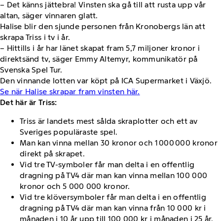
– Det känns jättebra! Vinsten ska gå till att rusta upp vår
altan, säger vinnaren glatt.
Halise blir den sjunde personen från Kronobergs län att
skrapa Triss i tv i år.
– Hittills i år har länet skapat fram 5,7 miljoner kronor i
direktsänd tv, säger Emmy Altemyr, kommunikatör på
Svenska Spel Tur.
Den vinnande lotten var köpt på ICA Supermarket i Växjö.
Se när Halise skrapar fram vinsten här.
Det här är Triss:
Triss är landets mest sålda skraplotter och ett av
Sveriges populäraste spel.
Man kan vinna mellan 30 kronor och 1 000 000 kronor
direkt på skrapet.
Vid tre TV-symboler får man delta i en offentlig
dragning på TV4 där man kan vinna mellan 100 000
kronor och 5 000 000 kronor.
Vid tre klöversymboler får man delta i en offentlig
dragning på TV4 där man kan vinna från 10 000 kr i
månaden i 10 år upp till 100 000 kr i månaden i 25 år.