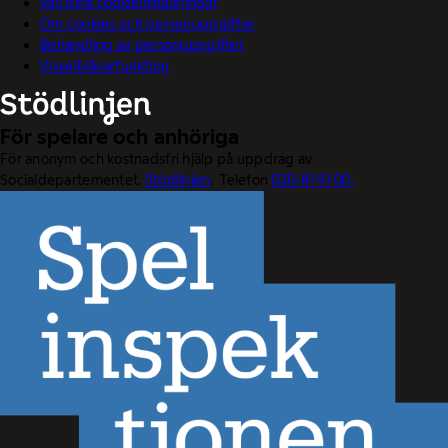
Välj dina cookieinställningar
Om cookies och personuppgifter
Behandling av personuppgifter
Visselblåsarfunktion
För spelare och anhöriga
För anonym och kostnadsfri hjälp på uppdrag av
Socialdepartementet.
Stödlinjen
. Telefon
020-81 91 00.