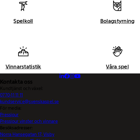
Spelkoll
Bolagstyrning
Vinnarstatistik
Våra spel
Kontakta oss
Kundtjänst och växel:
0770-11 11 11
kundservice@svenskaspel.se
För media:
Pressjour
Pressjour vinster och vinnare
Besöksadresser:
Norra Hansegatan 17, Visby