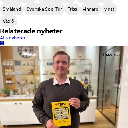
Småland
Svenska Spel Tur
Triss
vinnare
vinst
Växjö
Relaterade nyheter
Alla nyheter
Trissvinst