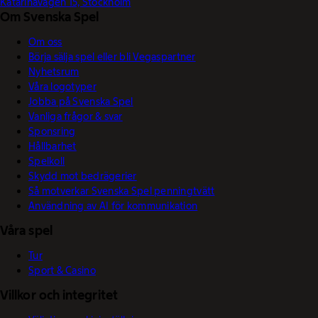
Katarinavägen 15, Stockholm
Om Svenska Spel
Om oss
Börja sälja spel eller bli Vegaspartner
Nyhetsrum
Våra logotyper
Jobba på Svenska Spel
Vanliga frågor & svar
Sponsring
Hållbarhet
Spelkoll
Skydd mot bedrägerier
Så motverkar Svenska Spel penningtvätt
Användning av AI för kommunikation
Våra spel
Tur
Sport & Casino
Villkor och integritet