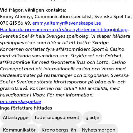
Vid frågor, vänligen kontakta:
Emmy Altemyr, Communication specialist, Svenska Spel Tur,
070-213 56 49,
emmy.altemyr@svenskaspel.se
Här kan du prenumerera på våra nyheter och blogginlägg
.
Svenska Spel är hela Sveriges spelbolag. Vi skapar hållbara
spelupplevelser som bidrar till ett bättre Sverige.
Koncernen omfattar fyra affärsområden: Sport & Casino
med välkända varumärken som Stryktipset och Oddset,
affärsområde Tur med favoriterna Triss och Lotto, Casino
Cosmopol med ett internationellt casino och Vegas med
värdeautomater på restauranger och bingohallar. Svenska
Spel är Sveriges största idrottssponsor på både elit- och
gräsrotsnivå. Koncernen har cirka 1 100 anställda, med
huvudkontor i Visby. För mer information:
om.svenskaspel.se
Inga författare hittades
Altanbygge
födelsedagspresent
glädje
Kommunikatör
Kronobergs län
Nyhetsmorgon