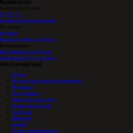
Kontakta oss
Kundtjänst och växel:
0770-11 11 11
kundservice@svenskaspel.se
För media:
Pressjour
Pressjour vinster och vinnare
Besöksadresser:
Norra Hansegatan 17, Visby
Katarinavägen 15, Stockholm
Om Svenska Spel
Om oss
Börja sälja spel eller bli Vegaspartner
Nyhetsrum
Våra logotyper
Jobba på Svenska Spel
Vanliga frågor & svar
Sponsring
Hållbarhet
Spelkoll
Skydd mot bedrägerier