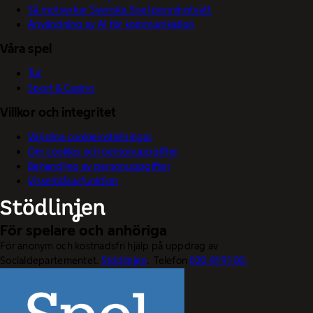
Så motverkar Svenska Spel penningtvätt
Användning av AI för kommunikation
Våra spel
Tur
Sport & Casino
Villkor och integritet
Välj dina cookieinställningar
Om cookies och personuppgifter
Behandling av personuppgifter
Visselblåsarfunktion
För spelare och anhöriga
För anonym och kostnadsfri hjälp på uppdrag av
Socialdepartementet.
Stödlinjen
. Telefon
020-81 91 00.