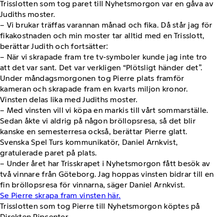
Trisslotten som tog paret till Nyhetsmorgon var en gåva av
Judiths moster.
– Vi brukar träffas varannan månad och fika. Då står jag för
fikakostnaden och min moster tar alltid med en Trisslott,
berättar Judith och fortsätter:
– När vi skrapade fram tre tv-symboler kunde jag inte tro
att det var sant. Det var verkligen “Plötsligt händer det”.
Under måndagsmorgonen tog Pierre plats framför
kameran och skrapade fram en kvarts miljon kronor.
Vinsten delas lika med Judiths moster.
– Med vinsten vill vi köpa en markis till vårt sommarställe.
Sedan åkte vi aldrig på någon bröllopsresa, så det blir
kanske en semesterresa också, berättar Pierre glatt.
Svenska Spel Turs kommunikatör, Daniel Arnkvist,
gratulerade paret på plats.
– Under året har Trisskrapet i Nyhetsmorgon fått besök av
två vinnare från Göteborg. Jag hoppas vinsten bidrar till en
fin bröllopsresa för vinnarna, säger Daniel Arnkvist.
Se Pierre skrapa fram vinsten här.
Trisslotten som tog Pierre till Nyhetsmorgon köptes på
Direkten Pipcenter.