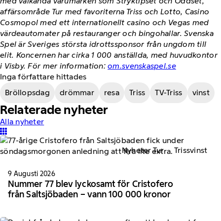
med välkända varumärken som Stryktipset och Oddset,
affärsområde Tur med favoriterna Triss och Lotto, Casino
Cosmopol med ett internationellt casino och Vegas med
värdeautomater på restauranger och bingohallar. Svenska
Spel är Sveriges största idrottssponsor från ungdom till
elit. Koncernen har cirka 1 000 anställda, med huvudkontor
i Visby. För mer information:
om.svenskaspel.se
Inga författare hittades
Bröllopsdag
drömmar
resa
Triss
TV-Triss
vinst
Relaterade nyheter
Alla nyheter
Nyheter Tur
Trissvinst
9 Augusti 2026
Nummer 77 blev lyckosamt för Cristofero
från Saltsjöbaden – vann 100 000 kronor