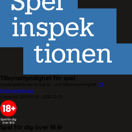
Tillsynsmyndighet för spel
Spelinspektionen är licens- och tillsynsmyndighet.
Till
Spelinspektionen.
Licenstid: 2019-01-01 - 2028-12-31.
Spel för dig över 18 år