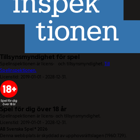
Tillsynsmyndighet för spel
Spelinspektionen är licens- och tillsynsmyndighet.
Till
Spelinspektionen.
Licenstid: 2019-01-01 - 2028-12-31.
Spel för dig över 18 år
Spelinspektionen är licens- och tillsynsmyndighet.
Licenstid: 2019-01-01 - 2028-12-31.
AB Svenska Spel © 2026
Denna webbplats är skyddad av upphovsrättslagen (1960:729).