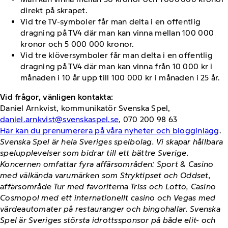
direkt på skrapet.
Vid tre TV-symboler får man delta i en offentlig
dragning på TV4 där man kan vinna mellan 100 000
kronor och 5 000 000 kronor.
Vid tre klöversymboler får man delta i en offentlig
dragning på TV4 där man kan vinna från 10 000 kr i
månaden i 10 år upp till 100 000 kr i månaden i 25 år.
Vid frågor, vänligen kontakta:
Daniel Arnkvist, kommunikatör Svenska Spel,
daniel.arnkvist@svenskaspel.se
, 070 200 98 63
Här kan du prenumerera på våra nyheter och blogginlägg
.
Svenska Spel är hela Sveriges spelbolag. Vi skapar hållbara
spelupplevelser som bidrar till ett bättre Sverige.
Koncernen omfattar fyra affärsområden: Sport & Casino
med välkända varumärken som Stryktipset och Oddset,
affärsområde Tur med favoriterna Triss och Lotto, Casino
Cosmopol med ett internationellt casino och Vegas med
värdeautomater på restauranger och bingohallar. Svenska
Spel är Sveriges största idrottssponsor på både elit- och