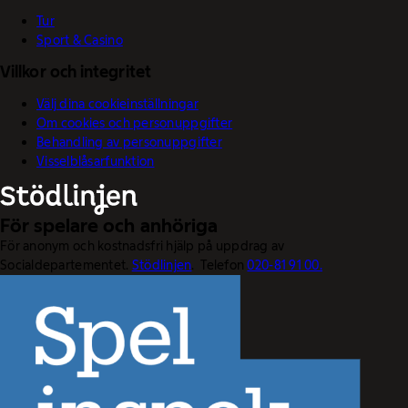
Tur
Sport & Casino
Villkor och integritet
Välj dina cookieinställningar
Om cookies och personuppgifter
Behandling av personuppgifter
Visselblåsarfunktion
För spelare och anhöriga
För anonym och kostnadsfri hjälp på uppdrag av
Socialdepartementet.
Stödlinjen
. Telefon
020-81 91 00.