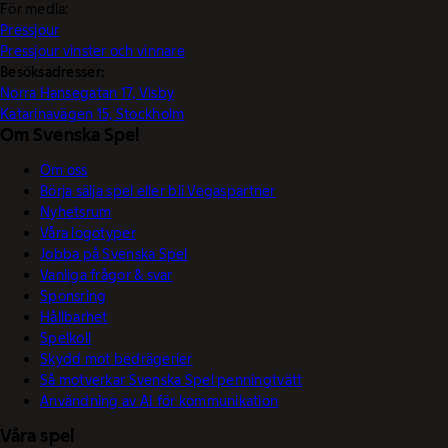
För media:
Pressjour
Pressjour vinster och vinnare
Besöksadresser:
Norra Hansegatan 17, Visby
Katarinavägen 15, Stockholm
Om Svenska Spel
Om oss
Börja sälja spel eller bli Vegaspartner
Nyhetsrum
Våra logotyper
Jobba på Svenska Spel
Vanliga frågor & svar
Sponsring
Hållbarhet
Spelkoll
Skydd mot bedrägerier
Så motverkar Svenska Spel penningtvätt
Användning av AI för kommunikation
Våra spel