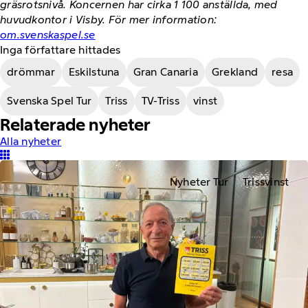
gräsrotsnivå. Koncernen har cirka 1 100 anställda, med
huvudkontor i Visby. För mer information:
om.svenskaspel.se
Inga författare hittades
drömmar
Eskilstuna
Gran Canaria
Grekland
resa
Svenska Spel Tur
Triss
TV-Triss
vinst
Relaterade nyheter
Alla nyheter
Nyheter Tur
Trissvinst