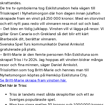
skrattandes.
De tre tv-symbolerna tog Eskilstunabon hela vägen till
Trisskrapet i Nyhetsmorgon där hon dagen innan julafton
skrapade fram en vinst på 250 000 kronor. Med en storvinst
och ett nytt pass redo vill vinnaren resa mot sol och bad.
– Det blev en tidig julklapp. Vinsten vill vi lägga på resor. Vi
gillar Gran Canaria och Grekland så det blir ett kärt
återbesök dit, berättar vinnaren.
Svenska Spel Turs kommunikatör Daniel Arnkvist
gratulerade på plats.
– Britt-Marie är den femte personen från Eskilstuna som
skrapat Triss i tv 2024. Jag hoppas att vinsten bidrar många
resor och fina minnen, säger Daniel Arnkvist.
Trisslotten som tog Britt-Marie och hennes man till
Nyhetsmorgon köptes på Hemköp Eskilstuna City.
Se Britt-Marie skrapa fram vinsten här.
Det här är Triss:
Triss är landets mest sålda skraplotter och ett av
Sveriges populäraste spel.
Man kan vinna mellan 30 kronor och 1 000 000 kronor