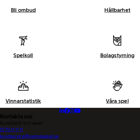
Bli ombud
Hållbarhet
Spelkoll
Bolagstyrning
Vinnarstatistik
Våra spel
Kontakta oss
Kundtjänst och växel:
0770-11 11 11
kundservice@svenskaspel.se