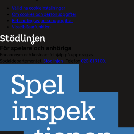
Välj dina cookieinställningar
Om cookies och personuppgifter
Behandling av personuppgifter
Visselblåsarfunktion
För spelare och anhöriga
För anonym och kostnadsfri hjälp på uppdrag av
Socialdepartementet.
Stödlinjen
. Telefon
020-81 91 00.