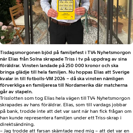
Tisdagsmorgonen bjöd på familjefest i TV4 Nyhetsmorgon
när Elias från Solna skrapade Triss i tv på uppdrag av sina
föräldrar. Vinsten landade på 250 000 kronor och ska
bringa glädje till hela familjen. Nu hoppas Elias att Sverige
kvalar in till fotbolls-VM 2026 – då ska vinsten nämligen
förverkliga en familjeresa till Nordamerika där matcherna
går av stapeln.
Trisslotten som tog Elias hela vägen till TV4 Nyhetsmorgon
skrapades av hans föräldrar. Elias, som till vardags jobbar
på bank, trodde inte att det var sant när han fick frågan om
han kunde representera familjen under ett Triss-skrap i
direktsändning.
– Jag trodde att farsan skämtade med mig – att det var en