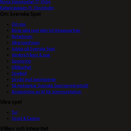
Norra Hansegatan 17, Visby
Katarinavägen 15, Stockholm
Om Svenska Spel
Om oss
Börja sälja spel eller bli Vegaspartner
Nyhetsrum
Våra logotyper
Jobba på Svenska Spel
Vanliga frågor & svar
Sponsring
Hållbarhet
Spelkoll
Skydd mot bedrägerier
Så motverkar Svenska Spel penningtvätt
Användning av AI för kommunikation
Våra spel
Tur
Sport & Casino
Villkor och integritet