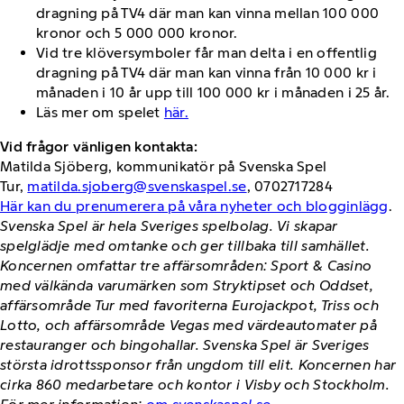
dragning på TV4 där man kan vinna mellan 100 000
kronor och 5 000 000 kronor.
Vid tre klöversymboler får man delta i en offentlig
dragning på TV4 där man kan vinna från 10 000 kr i
månaden i 10 år upp till 100 000 kr i månaden i 25 år.
Läs mer om spelet
här.
Vid frågor vänligen kontakta:
Matilda Sjöberg, kommunikatör på Svenska Spel
Tur,
matilda.sjoberg@svenskaspel.se
, 0702717284
Här kan du prenumerera på våra nyheter och blogginlägg
.
Svenska Spel är hela Sveriges spelbolag. Vi skapar
spelglädje med omtanke och ger tillbaka till samhället.
Koncernen omfattar tre affärsområden: Sport & Casino
med välkända varumärken som Stryktipset och Oddset,
affärsområde Tur med favoriterna Eurojackpot, Triss och
Lotto, och affärsområde Vegas med värdeautomater på
restauranger och bingohallar. Svenska Spel är Sveriges
största idrottssponsor från ungdom till elit. Koncernen har
cirka 860 medarbetare och kontor i Visby och Stockholm.