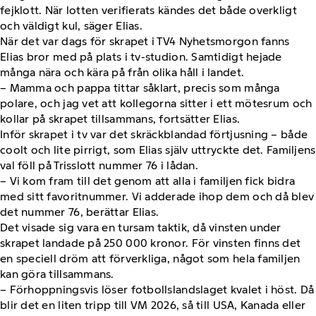
fejklott. När lotten verifierats kändes det både overkligt
och väldigt kul, säger Elias.
När det var dags för skrapet i TV4 Nyhetsmorgon fanns
Elias bror med på plats i tv-studion. Samtidigt hejade
många nära och kära på från olika håll i landet.
– Mamma och pappa tittar såklart, precis som många
polare, och jag vet att kollegorna sitter i ett mötesrum och
kollar på skrapet tillsammans, fortsätter Elias.
Inför skrapet i tv var det skräckblandad förtjusning – både
coolt och lite pirrigt, som Elias själv uttryckte det. Familjens
val föll på Trisslott nummer 76 i lådan.
– Vi kom fram till det genom att alla i familjen fick bidra
med sitt favoritnummer. Vi adderade ihop dem och då blev
det nummer 76, berättar Elias.
Det visade sig vara en tursam taktik, då vinsten under
skrapet landade på 250 000 kronor. För vinsten finns det
en speciell dröm att förverkliga, något som hela familjen
kan göra tillsammans.
– Förhoppningsvis löser fotbollslandslaget kvalet i höst. Då
blir det en liten tripp till VM 2026, så till USA, Kanada eller