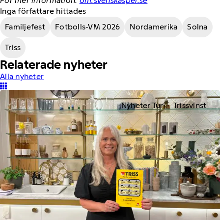
För mer information:
om.svenskaspel.se
Inga författare hittades
Familjefest
Fotbolls-VM 2026
Nordamerika
Solna
Triss
Relaterade nyheter
Alla nyheter
Nyheter Tur
Trissvinst