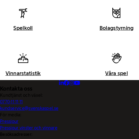
Spelkoll
Bolagstyrning
Vinnarstatistik
Våra spel
Kontakta oss
Kundtjänst och växel:
0770-11 11 11
kundservice@svenskaspel.se
För media:
Pressjour
Pressjour vinster och vinnare
Besöksadresser: