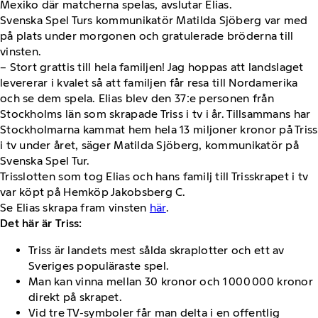
Mexiko där matcherna spelas, avslutar Elias.
Svenska Spel Turs kommunikatör Matilda Sjöberg var med
på plats under morgonen och gratulerade bröderna till
vinsten.
– Stort grattis till hela familjen! Jag hoppas att landslaget
levererar i kvalet så att familjen får resa till Nordamerika
och se dem spela. Elias blev den 37:e personen från
Stockholms län som skrapade Triss i tv i år. Tillsammans har
Stockholmarna kammat hem hela 13 miljoner kronor på Triss
i tv under året, säger Matilda Sjöberg, kommunikatör på
Svenska Spel Tur.
Trisslotten som tog Elias och hans familj till Trisskrapet i tv
var köpt på Hemköp Jakobsberg C.
Se Elias skrapa fram vinsten
här
.
Det här är Triss:
Triss är landets mest sålda skraplotter och ett av
Sveriges populäraste spel.
Man kan vinna mellan 30 kronor och 1 000 000 kronor
direkt på skrapet.
Vid tre TV-symboler får man delta i en offentlig