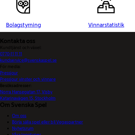
Bolagstyrning
Vinnarstatistik
Kontakta oss
Kundtjänst och växel:
0770-11 11 11
kundservice@svenskaspel.se
För media:
Pressjour
Pressjour vinster och vinnare
Besöksadresser:
Norra Hansegatan 17, Visby
Katarinavägen 15, Stockholm
Om Svenska Spel
Om oss
Börja sälja spel eller bli Vegaspartner
Nyhetsrum
Våra logotyper