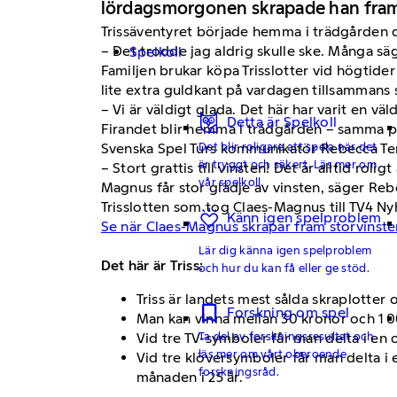
lördagsmorgonen skrapade han fram 
Trissäventyret började hemma i trädgården dä
– Det trodde jag aldrig skulle ske. Många säg
Spelkoll
Familjen brukar köpa Trisslotter vid högtider
lite extra guldkant på vardagen tillsammans 
– Vi är väldigt glada. Det här har varit en vä
Detta är Spelkoll
Firandet blir hemma i trädgården – samma pl
Det blir roligare att spela när det
Svenska Spel Turs kommunikatör Rebecca Ten
är tryggt och säkert. Läs mer om
– Stort grattis till vinsten! Det är alltid rol
vår spelkoll.
Magnus får stor glädje av vinsten, säger Reb
Trisslotten som tog Claes-Magnus till TV4 
Känn igen spelproblem
Se när Claes-Magnus skrapar fram storvinst
Lär dig känna igen spelproblem
Det här är Triss:
och hur du kan få eller ge stöd.
Triss är landets mest sålda skraplotter 
Forskning om spel
Man kan vinna mellan 30 kronor och 1 0
Ta del av forskningsresultat och
Vid tre TV-symboler får man delta i en
läs mer om vårt oberoende
Vid tre klöversymboler får man delta i 
forskningsråd.
månaden i 25 år.