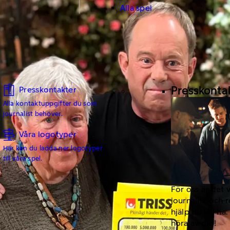
Alla spel
Presskonta
Presskontakter
Alla kontaktuppgifter du som
journalist behöver.
Våra logotyper
Här kan du ladda ner logotyper
till våra spel.
För oss är det 
journalist och 
hjälp du vill h
höra av dig!