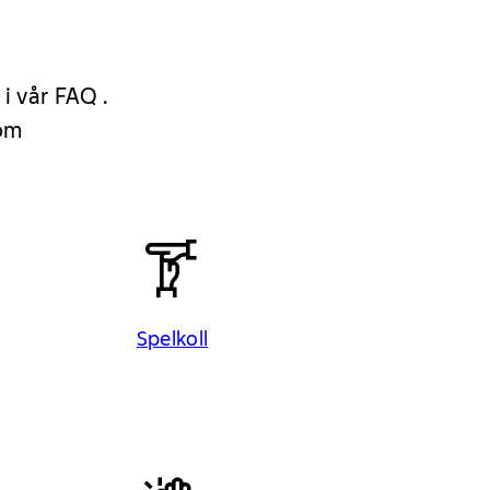
 i vår FAQ .
 om
Spelkoll