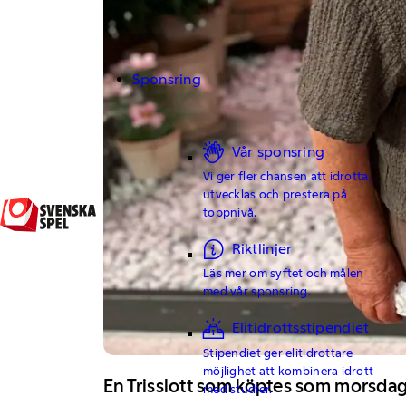
Sponsring
Vår sponsring
Vi ger fler chansen att idrotta,
utvecklas och prestera på
toppnivå.
Riktlinjer
Läs mer om syftet och målen
med vår sponsring.
Elitidrottsstipendiet
Stipendiet ger elitidrottare
möjlighet att kombinera idrott
En Trisslott som köptes som morsda
med studier.