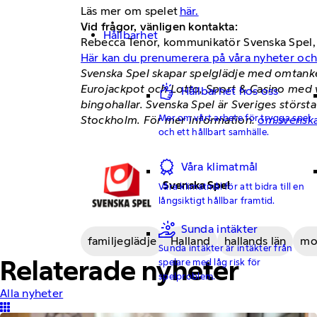
Läs mer om spelet
här.
Vid frågor, vänligen kontakta:
Hållbarhet
Rebecca Tenor, kommunikatör Svenska Spel, 
Här kan du prenumerera på våra nyheter och
Svenska Spel skapar spelglädje med omtanke 
Eurojackpot och Lotto, Sport & Casino med
Hållbarhet hos oss
bingohallar. Svenska Spel är Sveriges störst
Mer om vårt arbete för trygga spel
Stockholm. För mer information:
om.svenska
och ett hållbart samhälle.
Våra klimatmål
Svenska Spel
Våra klimatmål för att bidra till en
långsiktigt hållbar framtid.
Sunda intäkter
familjeglädje
Halland
hallands län
mo
Sunda intäkter är intäkter från
Relaterade nyheter
spelare med låg risk för
spelproblem.
Alla nyheter