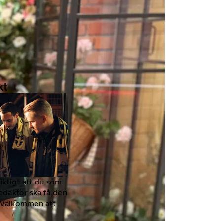
kt
viktigt att du som
redaktör ska få den
a. Välkommen att