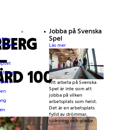
Jobba på Svenska
RBERG
Spel
mråden.
platsen
Läs mer
 –
ipset
ÄRD 100
atipset
ipset
Att arbeta på Svenska
Spel är inte som att
hen
jobba på vilken
ng
arbetsplats som helst.
Det är en arbetsplats
en
fylld av drömmar,
spänning och glädje.