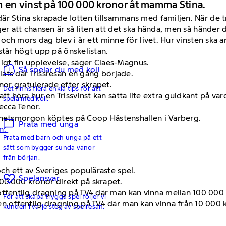
en vinst på 100 000 kronor åt mamma Stina.
r Stina skrapade lotten tillsammans med familjen. När de tr
er att chansen är så liten att det ska hända, men så händer d
 och mors dag blev i år ett minne för livet. Hur vinsten ska
står högt upp på önskelistan.
ldigt fin upplevelse, säger Claes-Magnus.
Så spelar du med koll
ats där Trissresan en gång började.
or gratulerade efter skrapet.
Det finns flera enkla tips för att
igt att höra hur en Trissvinst kan sätta lite extra guldkant på 
spela med koll.
ecca Tenor.
Nyhetsmorgon köptes på Coop Håstenshallen i Varberg.
Prata med unga
en.
Prata med barn och unga på ett
sätt som bygger sunda vanor
från början.
och ett av Sveriges populäraste spel.
Spelansvar
00 000 kronor direkt på skrapet.
 offentlig dragning på TV4 där man kan vinna mellan 100 00
För att skapa trygga spel följer vi
en offentlig dragning på TV4 där man kan vinna från 10 000 kr
kunden i varje steg av spelresan.