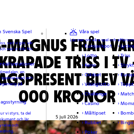
 Svenska Spel
Våra spel
S-MAGNUS FRÅN VA
Läs mer om våra spel och affärso
ss, vad vi gör, vår
Eurojackpot
Lycko
och vad vi står för.
KRAPADE TRISS I TV
Lotto
Triss
mhällsrelationer
Keno
Strykt
GSPRESENT BLEV V
Almedalen, en
Oddset
Europ
e spelmarknad och
Vikinglotto
Toppt
gagemang på
000 KRONOR
Challenge
Matc
lagsstyrning
Casino
Moma
Måltipset
Bomb
r vi styrs, ta del
5 juli 2026
okument och lär
Rubbet
Bingo
yrelse och
ledning.
Poker