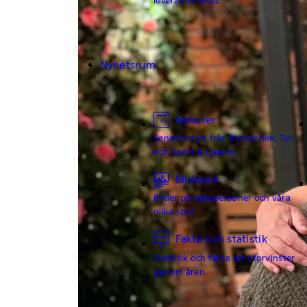
Nyhetsrum
Nyheter
Senaste nytt från koncernen, Tur
och Sport & Casino.
Bildbank
Bilder på talespersoner och våra
olika spel.
Fakta och statistik
Statistik och fakta om storvinster
genom åren.