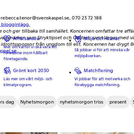
rebecca.tenor@svenskaspel.se, 070 23 72 188
 blogginlägg.
och ger tillbaka till samhället. Koncernen omfattar tre af
 varumärken som Stryktipset och Oddset, samt Vegas med v
Affärsansvar
Miljö och klimat
a idrottssponsor från ungdom till elit. Koncernen har drygt
Mer om varför vi ska vara ett
Så jobbar vi för att minska vår
spel.se
föredöme inom hållbart
miljöpåverkan.
företagande.
Grönt kort 2030
Matchfixning
Läs mer om vårt miljö- och
Vi jobbar för att motverka och
klimatprogram.
förebygga matchfixning.
rs dag
Nyhetsmorgon
nyhetsmorgon triss
present