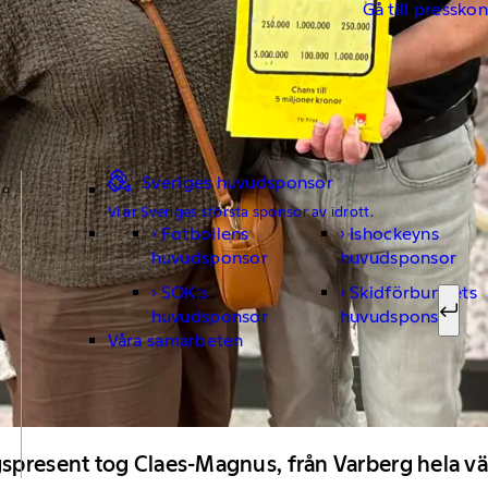
Gå till pressko
Sveriges huvudsponsor
Vi är Sveriges största sponsor av idrott.
Fotbollens
Ishockeyns
Sök ef
huvudsponsor
huvudsponsor
SOK:s
Skidförbundets
huvudsponsor
huvudsponsor
Sök
Våra samarbeten
gspresent tog Claes-Magnus, från Varberg hela v