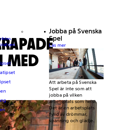
Jobba på Svenska
KRAPADE
Spel
mråden.
platsen
Läs mer
EN MED
ipset
atipset
ipset
Att arbeta på Svenska
Spel är inte som att
hen
jobba på vilken
ng
arbetsplats som helst.
Det är en arbetsplats
en
fylld av drömmar,
spänning och glädje.