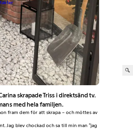
ntakter
ter:
na skrapade Triss i direktsänd tv.
mmans med hela familjen.
 hon fram dem för att skrapa – och möttes av
t. Jag blev chockad och sa till min man ”jag