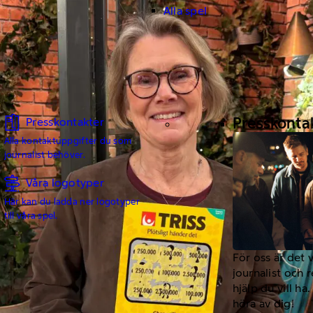
Alla spel
Presskonta
Presskontakter
Alla kontaktuppgifter du som
journalist behöver.
Våra logotyper
Här kan du ladda ner logotyper
till våra spel.
För oss är det 
journalist och 
hjälp du vill h
höra av dig!