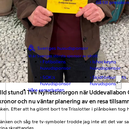
Gå till pressko
Sveriges huvudsponsor
Vi är Sveriges största sponsor av idrott.
Fotbollens
Ishockeyns
Sök ef
huvudsponsor
huvudsponsor
SOK:s
Skidförbundets
huvudsponsor
huvudsponsor
Sök
Våra samarbeten
 stund i TV4 Nyhetsmorgon när Uddevallabon Cari
kronor och nu väntar planering av en resa tillsa
en. Efter att ha glömt bort tre Trisslotter i plånboken tog
ken och såg tre tv-symboler trodde jag inte att det var san
arina skrattandes.