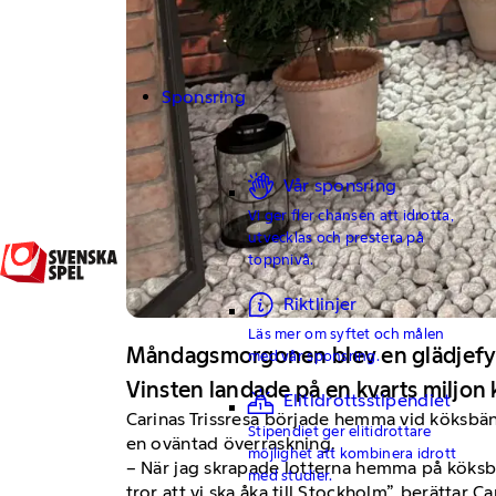
Sponsring
Vår sponsring
Vi ger fler chansen att idrotta,
utvecklas och prestera på
toppnivå.
Riktlinjer
Läs mer om syftet och målen
Måndagsmorgonen blev en glädjefylld
med vår sponsring.
Vinsten landade på en kvarts miljon 
Elitidrottsstipendiet
Carinas Trissresa började hemma vid köksbänk
Stipendiet ger elitidrottare
en oväntad överraskning.
möjlighet att kombinera idrott
– När jag skrapade lotterna hemma på köksbän
med studier.
tror att vi ska åka till Stockholm”, berättar C