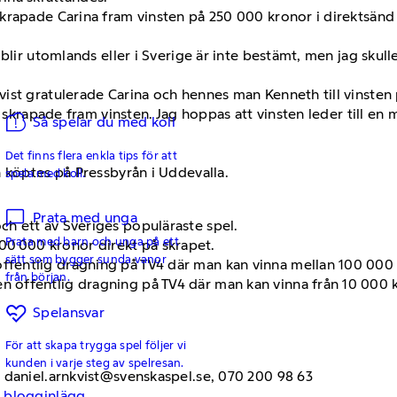
rapade Carina fram vinsten på 250 000 kronor i direktsänd t
lir utomlands eller i Sverige är inte bestämt, men jag skulle 
ist gratulerade Carina och hennes man Kenneth till vinsten 
a skrapade fram vinsten. Jag hoppas att vinsten leder till e
Så spelar du med koll
Det finns flera enkla tips för att
 köptes på Pressbyrån i Uddevalla.
spela med koll.
Prata med unga
och ett av Sveriges populäraste spel.
Prata med barn och unga på ett
00 000 kronor direkt på skrapet.
sätt som bygger sunda vanor
 offentlig dragning på TV4 där man kan vinna mellan 100 00
från början.
en offentlig dragning på TV4 där man kan vinna från 10 000 kr
Spelansvar
För att skapa trygga spel följer vi
kunden i varje steg av spelresan.
 daniel.arnkvist@svenskaspel.se, 070 200 98 63
 blogginlägg.