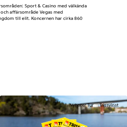
färsområden: Sport & Casino med välkända
o, och affärsområde Vegas med
gdom till elit. Koncernen har cirka 860
Nyheter Tur
Trissvinst