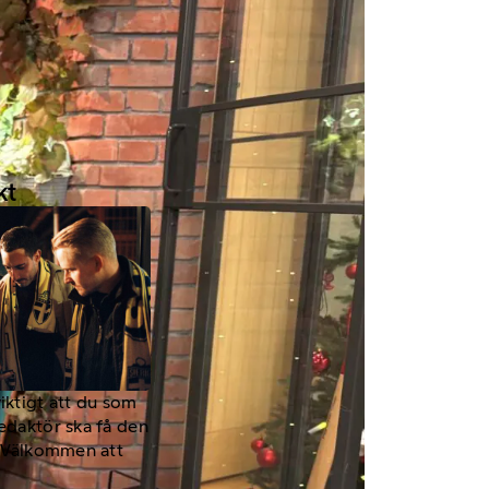
kt
viktigt att du som
redaktör ska få den
a. Välkommen att