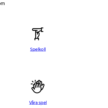
 om
Spelkoll
Våra spel