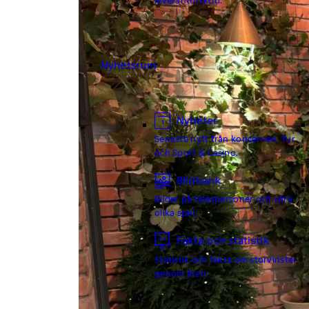
Nyhetsrum
Nyheter
Senaste nytt från koncernen, Tur
och Sport & Casino.
Bildbank
Bilder på talespersoner och våra
olika spel.
Fakta och statistik
Statistik och fakta om storvinster
genom åren.