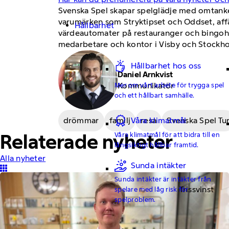
Svenska Spel skapar spelglädje med omtanke 
varumärken som Stryktipset och Oddset, aff
Hållbarhet
värdeautomater på restauranger och bingohall
medarbetare och kontor i Visby och Stockho
Hållbarhet hos oss
Daniel Arnkvist
Mer om vårt arbete för trygga spel
Kommunikatör
och ett hållbart samhälle.
drömmar
familj
resa
Svenska Spel Tu
Våra klimatmål
Relaterade nyheter
Våra klimatmål för att bidra till en
långsiktigt hållbar framtid.
Alla nyheter
Sunda intäkter
Sunda intäkter är intäkter från
Trissvinst
spelare med låg risk för
spelproblem.