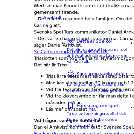
Med sin man Kenneth som stöd i kulisserna sk
gemensamt firande.
Spelkoll
– Det blir en resa med hela familjen. Om det b
Carina glatt.
Svenska Spel Turs kommunikatör Daniel Arnkv
– Det var en härlig stund i studion när Carin
Detta är Spelkoll
säger Daniel Arnkvist.
Det blir roligare att spela när det
Se Carina skrapa fram vinsten här.
är tryggt och säkert. Läs mer om
Trisslotten som tog Carina till Nyhetsmorgon
vår spelkoll.
Det här är Triss:
Känn igen spelproblem
Triss är landets mest sålda skraplotter 
Man kan vinna mellan 30 kronor och 1 0
Lär dig känna igen spelproblem
Vid tre TV-symboler får man delta i en
och hur du kan få eller ge stöd.
Vid tre klöversymboler får man delta i 
månaden i 25 år.
Forskning om spel
Läs mer om spelet
här
.
Ta del av forskningsresultat och
läs mer om vårt oberoende
Vid frågor, vänligen kontakta:
forskningsråd.
Daniel Arnkvist, kommunikatör Svenska Spel,
Här kan du prenumerera på våra nyheter och