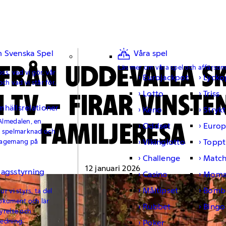
 Svenska Spel
Våra spel
 FRÅN UDDEVALLA S
Läs mer om våra spel och affärso
ss, vad vi gör, vår
Eurojackpot
Lycko
och vad vi står för.
 I TV – FIRAR VINST
Lotto
Triss
mhällsrelationer
Keno
Strykt
FAMILJERESA
Almedalen, en
Oddset
Europ
e spelmarknad och
Vikinglotto
Toppt
gagemang på
Challenge
Matc
12 januari 2026
lagsstyrning
Casino
Moma
Måltipset
Bomb
r vi styrs, ta del
okument och lär
Rubbet
Bingo
yrelse och
ledning.
Poker