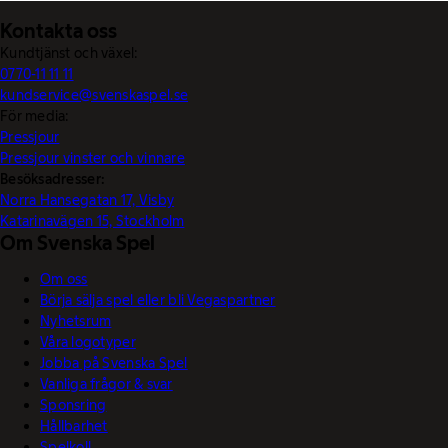
Kontakta oss
Kundtjänst och växel:
0770-11 11 11
kundservice@svenskaspel.se
För media:
Pressjour
Pressjour vinster och vinnare
Besöksadresser:
Norra Hansegatan 17, Visby
Katarinavägen 15, Stockholm
Om Svenska Spel
Om oss
Börja sälja spel eller bli Vegaspartner
Nyhetsrum
Våra logotyper
Jobba på Svenska Spel
Vanliga frågor & svar
Sponsring
Hållbarhet
Spelkoll