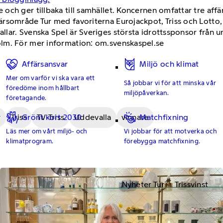
och ger tillbaka till samhället. Koncernen omfattar tre af
ärsområde Tur med favoriterna Eurojackpot, Triss och Lott
ar. Svenska Spel är Sveriges största idrottssponsor från un
lm. För mer information: om.svenskaspel.se
Affärsansvar
Miljö och klimat
Mer om varför vi ska vara ett
Så jobbar vi för att minska vår
föredöme inom hållbart
miljöpåverkan.
företagande.
r
Triss
TV-Triss
Uddevalla
vinnare
Grönt kort 2030
Matchfixning
Läs mer om vårt miljö- och
Vi jobbar för att motverka och
klimatprogram.
förebygga matchfixning.
Nyheter Tur
Trissvinst