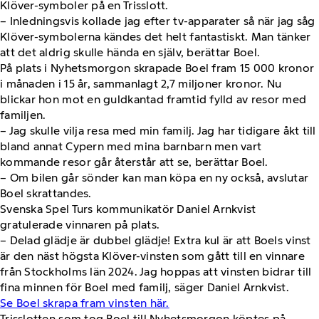
Klöver-symboler på en Trisslott.
– Inledningsvis kollade jag efter tv-apparater så när jag såg
Klöver-symbolerna kändes det helt fantastiskt. Man tänker
att det aldrig skulle hända en själv, berättar Boel.
På plats i Nyhetsmorgon skrapade Boel fram 15 000 kronor
i månaden i 15 år, sammanlagt 2,7 miljoner kronor. Nu
blickar hon mot en guldkantad framtid fylld av resor med
familjen.
– Jag skulle vilja resa med min familj. Jag har tidigare åkt till
bland annat Cypern med mina barnbarn men vart
kommande resor går återstår att se, berättar Boel.
– Om bilen går sönder kan man köpa en ny också, avslutar
Boel skrattandes.
Svenska Spel Turs kommunikatör Daniel Arnkvist
gratulerade vinnaren på plats.
– Delad glädje är dubbel glädje! Extra kul är att Boels vinst
är den näst högsta Klöver-vinsten som gått till en vinnare
från Stockholms län 2024. Jag hoppas att vinsten bidrar till
fina minnen för Boel med familj, säger Daniel Arnkvist.
Se Boel skrapa fram vinsten här.
Trisslotten som tog Boel till Nyhetsmorgon köptes på