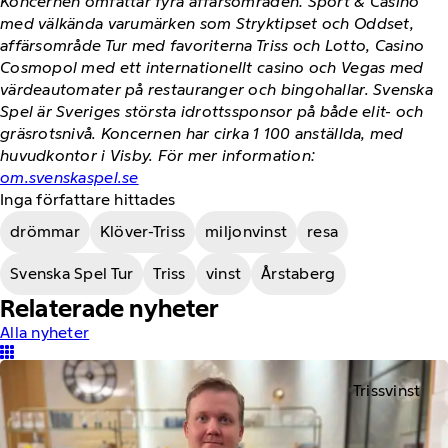
Koncernen omfattar fyra affärsområden: Sport & Casino
med välkända varumärken som Stryktipset och Oddset,
affärsområde Tur med favoriterna Triss och Lotto, Casino
Cosmopol med ett internationellt casino och Vegas med
värdeautomater på restauranger och bingohallar. Svenska
Spel är Sveriges största idrottssponsor på både elit- och
gräsrotsnivå. Koncernen har cirka 1 100 anställda, med
huvudkontor i Visby. För mer information:
om.svenskaspel.se
Inga författare hittades
drömmar
Klöver-Triss
miljonvinst
resa
Svenska Spel Tur
Triss
vinst
Årstaberg
Relaterade nyheter
Alla nyheter
Trissvinst