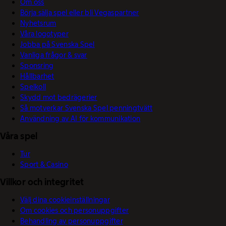
Om oss
Börja sälja spel eller bli Vegaspartner
Nyhetsrum
Våra logotyper
Jobba på Svenska Spel
Vanliga frågor & svar
Sponsring
Hållbarhet
Spelkoll
Skydd mot bedrägerier
Så motverkar Svenska Spel penningtvätt
Användning av AI för kommunikation
Våra spel
Tur
Sport & Casino
Villkor och integritet
Välj dina cookieinställningar
Om cookies och personuppgifter
Behandling av personuppgifter