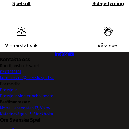
Spelkoll
Bolagstyrning
Vinnarstatistik
Våra spel
Kontakta oss
Kundtjänst och växel:
0770-11 11 11
kundservice@svenskaspel.se
För media:
Pressjour
Pressjour vinster och vinnare
Besöksadresser:
Norra Hansegatan 17, Visby
Katarinavägen 15, Stockholm
Om Svenska Spel