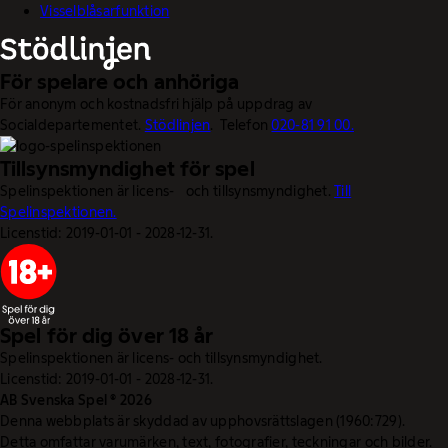
Visselblåsarfunktion
För spelare och anhöriga
För anonym och kostnadsfri hjälp på uppdrag av
Socialdepartementet.
Stödlinjen
. Telefon
020-81 91 00.
Tillsynsmyndighet för spel
Spelinspektionen är licens- och tillsynsmyndighet.
Till
Spelinspektionen.
Licenstid: 2019-01-01 - 2028-12-31.
Spel för dig över 18 år
Spelinspektionen är licens- och tillsynsmyndighet.
Licenstid: 2019-01-01 - 2028-12-31.
AB Svenska Spel © 2026
Denna webbplats är skyddad av upphovsrättslagen (1960:729).
Detta omfattar varumärken, text, fotografier, teckningar och bilder.