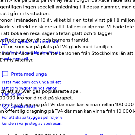
 Alice på plats på TV4 Nyhetsmorgon då Alice hade fått äran
 egentligen ingen speciell anledning till dessa nummer, men 
att gå in i tv-studion.
onor i månaden i 10 år, vilket blir en total vinst på 1,8 miljo
kade vi direkt en skidresa till italienska alperna. Vi hade int
i att boka en resa, säger Stefan glatt och tillägger:
vesteringar för vår och barnens framtid.
Så spelar du med koll
 Tur, som var på plats på TV4 gläds med familjen.
Det finns flera enkla tips för att
sann! Alice är den elfte personen från Stockholms län att skr
spela med koll.
r Emmy Altemyr.
Prata med unga
Prata med barn och unga på ett
sätt som bygger sunda vanor
och ett av Sveriges populäraste spel.
från början.
00 000 kronor direkt på skrapet.
 offentlig dragning på TV4 där man kan vinna mellan 100 00
Spelansvar
en offentlig dragning på TV4 där man kan vinna från 10 000 kr
För att skapa trygga spel följer vi
kunden i varje steg av spelresan.