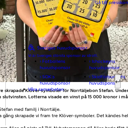
Gå till pressko
Sveriges huvudsponsor
Vi är Sveriges största sponsor av idrott.
Fotbollens
Ishockeyns
Sök ef
huvudsponsor
huvudsponsor
SOK:s
Skidförbundets
huvudsponsor
huvudsponsor
Sök
Våra samarbeten
l tre skrapade Klöver-symboler för Norrtäljebon Stefan. Und
slutvinsten. Lotterna visade en vinst på 15 000 kronor i måna
Stefan med familj i Norrtälje.
na gång skrapade vi fram tre Klöver-symboler. Det kändes hel