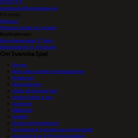
0770-11 11 11
kundservice@svenskaspel.se
För media:
Pressjour
Pressjour vinster och vinnare
Besöksadresser:
Norra Hansegatan 17, Visby
Katarinavägen 15, Stockholm
Om Svenska Spel
Om oss
Börja sälja spel eller bli Vegaspartner
Nyhetsrum
Våra logotyper
Jobba på Svenska Spel
Vanliga frågor & svar
Sponsring
Hållbarhet
Spelkoll
Skydd mot bedrägerier
Så motverkar Svenska Spel penningtvätt
Användning av AI för kommunikation