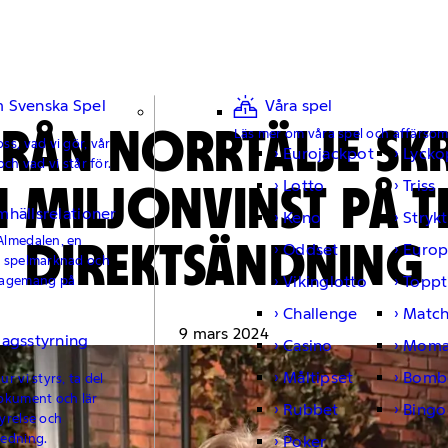
 Svenska Spel
Våra spel
FRÅN NORRTÄLJE S
Läs mer om våra spel och affärso
ss, vad vi gör, vår
Eurojackpot
Lycko
och vad vi står för.
 MILJONVINST PÅ TR
Lotto
Triss
mhällsrelationer
Keno
Strykt
DIREKTSÄNDNING
Almedalen, en
Oddset
Europ
e spelmarknad och
Vikinglotto
Toppt
gagemang på
Challenge
Matc
9 mars 2024
lagsstyrning
Casino
Moma
Måltipset
Bomb
r vi styrs, ta del
okument och lär
Rubbet
Bingo
yrelse och
ledning.
Poker