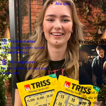
Alla spel
Presskonta
Presskontakter
Alla kontaktuppgifter du som
journalist behöver.
Våra logotyper
Här kan du ladda ner logotyper
till våra spel.
För oss är det 
journalist och 
hjälp du vill h
höra av dig!