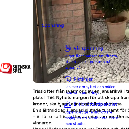
Sponsring
Vår sponsring
Vi ger fler chansen att idrotta,
utvecklas och prestera på
toppnivå.
Riktlinjer
Läs mer om syftet och målen
Trisslotter från svärmor gav en januarikväl
med vår sponsring.
plats i TV4 Nyhetsmorgon för att skrapa fram 
kronor, ska bland annat gå till en skidresa.
Elitidrottsstipendiet
En släktmiddag i januari slutade tursamt för 
Stipendiet ger elitidrottare
– Vi får ofta Trisslotter av min svärmor. Den
möjlighet att kombinera idrott
vinnaren.
med studier.