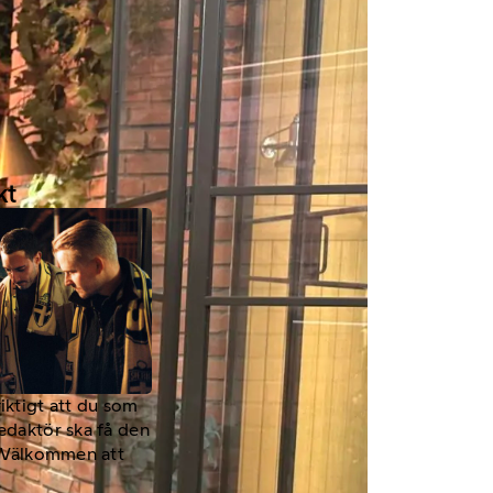
kt
viktigt att du som
redaktör ska få den
a. Välkommen att