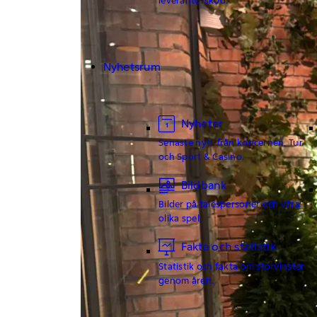
Nyhetsrum
Nyheter
Senaste nytt från koncernen, Tur
och Sport & Casino.
Bildbank
Bilder på talespersoner och våra
olika spel.
Fakta och statistik
Statistik och fakta om storvinster
genom åren.