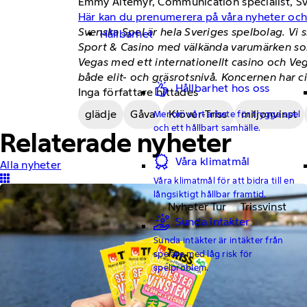
Emmy Altemyr, Communication specialist, Sve
Här kan du prenumerera på våra nyheter oc
Svenska Spel är hela Sveriges spelbolag. Vi 
Hållbarhet
Sport & Casino med välkända varumärken som
Vegas med ett internationellt casino och Ve
både elit- och gräsrotsnivå. Koncernen har c
Hållbarhet hos oss
Inga författare hittades
glädje
Gåva
Klöver-Triss
miljonvinst
Mer om vårt arbete för trygga spel
och ett hållbart samhälle.
Relaterade nyheter
Våra klimatmål
Alla nyheter
Våra klimatmål för att bidra till en
långsiktigt hållbar framtid.
Nyheter Tur
Trissvinst
Sunda intäkter
Sunda intäkter är intäkter från
spelare med låg risk för
spelproblem.