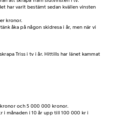
 att skrapa fram slutvinsten i tv.
det har varit bestämt sedan kvällen vinsten
ner kronor.
e tänk åka på någon skidresa i år, men när vi
apa Triss i tv i år. Hittills har länet kammat
0 kronor och 5 000 000 kronor.
 i månaden i 10 år upp till 100 000 kr i