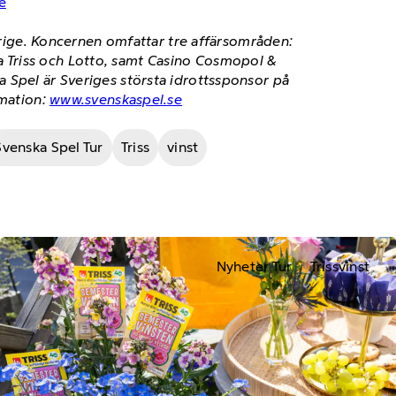
e
verige. Koncernen omfattar tre affärsområden:
 Triss och Lotto, samt Casino Cosmopol &
 Spel är Sveriges största idrottssponsor på
rmation:
www.svenskaspel.se
Svenska Spel Tur
Triss
vinst
Nyheter Tur
Trissvinst