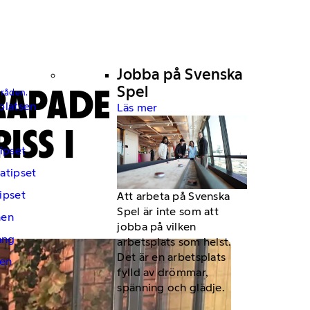
Jobba på Svenska
KRAPADE
Spel
mråden.
platsen
Läs mer
ISS I
ipset
atipset
ipset
Att arbeta på Svenska
Spel är inte som att
hen
jobba på vilken
ng
arbetsplats som helst.
Det är en arbetsplats
en
fylld av drömmar,
spänning och glädje.