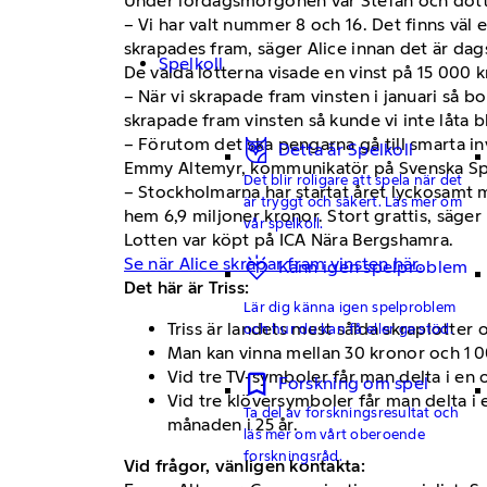
Under lördagsmorgonen var Stefan och dottern
– Vi har valt nummer 8 och 16. Det finns väl
skrapades fram, säger Alice innan det är dags 
Spelkoll
De valda lotterna visade en vinst på 15 000 kr
– När vi skrapade fram vinsten i januari så bo
skrapade fram vinsten så kunde vi inte låta bl
– Förutom det ska pengarna gå till smarta in
Detta är Spelkoll
Emmy Altemyr, kommunikatör på Svenska Spel
Det blir roligare att spela när det
– Stockholmarna har startat året lyckosamt min
är tryggt och säkert. Läs mer om
hem 6,9 miljoner kronor. Stort grattis, säge
vår spelkoll.
Lotten var köpt på ICA Nära Bergshamra.
Se när Alice skrapar fram vinsten här.
Känn igen spelproblem
Det här är Triss:
Lär dig känna igen spelproblem
Triss är landets mest sålda skraplotter 
och hur du kan få eller ge stöd.
Man kan vinna mellan 30 kronor och 1 0
Vid tre TV-symboler får man delta i en
Forskning om spel
Vid tre klöversymboler får man delta i 
Ta del av forskningsresultat och
månaden i 25 år.
läs mer om vårt oberoende
forskningsråd.
Vid frågor, vänligen kontakta: