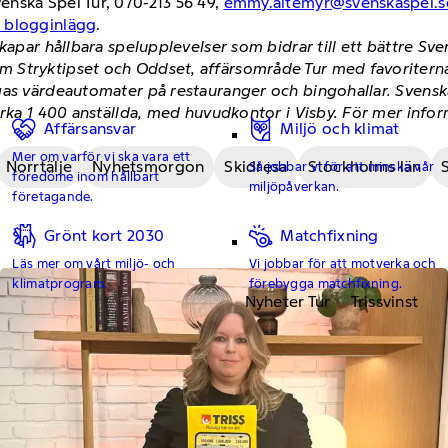
nska Spel Tur, 070-213 56 49,
emmy.altemyr@svenskaspel.s
h blogginlägg
.
skapar hållbara spelupplevelser som bidrar till ett bättre S
 Stryktipset och Oddset, affärsområde Tur med favoriterna
gas värdeautomater på restauranger och bingohallar. Svenska
irka 1 400 anställda, med huvudkontor i Visby. För mer info
Affärsansvar
Miljö och klimat
Mer om varför vi ska vara ett
Norrtälje
Nyhetsmorgon
Skidresa
Stockholms län
Så jobbar vi för att minska vår
föredöme inom hållbart
miljöpåverkan.
företagande.
Grönt kort 2030
Matchfixning
Läs mer om vårt miljö- och
Vi jobbar för att motverka och
klimatprogram.
förebygga matchfixning.
Nyheter Tur
Trissvinst