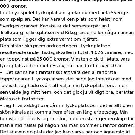
000 kronor.
I det nya spelet Lyckoplatsen spelar du med hela Sverige
som spelplan. Det kan vara vilken plats som helst inom
Sveriges gränser. Kanske är det semesterpärlan i
Trelleborg, utkiksplatsen vid Riksgränsen eller någon annan
plats som ligger dig extra varmt om hjärtat.
Den historiska premiärdragningen i Lyckoplatsen
resulterade under tisdagskvällen i totalt 1 026 vinnare, med
en toppvinst på 25 000 kronor. Vinsten gick till Mats, vars
lyckoplats är hemmet i Eslöv, där han bott i över 40 år.
– Det känns helt fantastiskt att vara den allra första
toppvinnaren i Lyckoplatsen, det hade jag inte räknat med
faktiskt. Jag hade svårt att välja min lyckoplats först men
sen valde jag mitt hem, och det gick ju väldigt bra, berättar
Mats och fortsätter:
– Jag trivs väldigt bra på min lyckoplats och det är alltid en
skön känsla att komma hem efter en lång arbetsdag. Min
hemstad är precis lagom stor, med en stark gemenskap där
man alltid hälsar på någon när man kommer utanför dörren.
Det är även en plats där jag kan varva ner och ägna mig åt