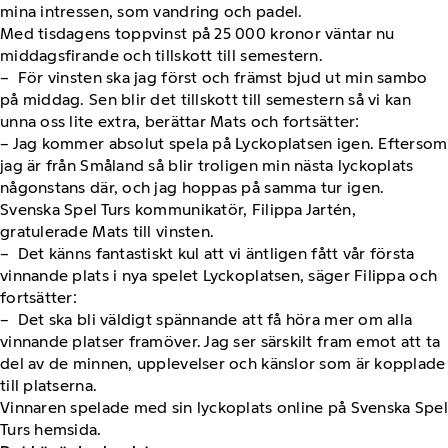
mina intressen, som vandring och padel.
Med tisdagens toppvinst på 25 000 kronor väntar nu
middagsfirande och tillskott till semestern.
– För vinsten ska jag först och främst bjud ut min sambo
på middag. Sen blir det tillskott till semestern så vi kan
unna oss lite extra, berättar Mats och fortsätter:
– Jag kommer absolut spela på Lyckoplatsen igen. Eftersom
jag är från Småland så blir troligen min nästa lyckoplats
någonstans där, och jag hoppas på samma tur igen.
Svenska Spel Turs kommunikatör, Filippa Jartén,
gratulerade Mats till vinsten.
– Det känns fantastiskt kul att vi äntligen fått vår första
vinnande plats i nya spelet Lyckoplatsen, säger Filippa och
fortsätter:
– Det ska bli väldigt spännande att få höra mer om alla
vinnande platser framöver. Jag ser särskilt fram emot att ta
del av de minnen, upplevelser och känslor som är kopplade
till platserna.
Vinnaren spelade med sin lyckoplats online på Svenska Spel
Turs hemsida.