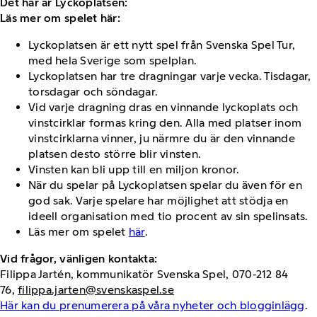
Det här är Lyckoplatsen:
Läs mer om spelet här:
Lyckoplatsen är ett nytt spel från Svenska Spel Tur,
med hela Sverige som spelplan.
Lyckoplatsen har tre dragningar varje vecka. Tisdagar,
torsdagar och söndagar.
Vid varje dragning dras en vinnande lyckoplats och
vinstcirklar formas kring den. Alla med platser inom
vinstcirklarna vinner, ju närmre du är den vinnande
platsen desto större blir vinsten.
Vinsten kan bli upp till en miljon kronor.
När du spelar på Lyckoplatsen spelar du även för en
god sak. Varje spelare har möjlighet att stödja en
ideell organisation med tio procent av sin spelinsats.
Läs mer om spelet
här
.
Vid frågor, vänligen kontakta:
Filippa Jartén, kommunikatör Svenska Spel, 070-212 84
76,
filippa.jarten@svenskaspel.se
Här kan du prenumerera på våra nyheter och blogginlägg
.