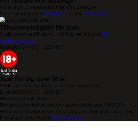
För spelare och anhöriga
För anonym och kostnadsfri hjälp på uppdrag av
Socialdepartementet.
Stödlinjen
. Telefon
020-81 91 00.
Tillsynsmyndighet för spel
Spelinspektionen är licens- och tillsynsmyndighet.
Till
Spelinspektionen.
Licenstid: 2019-01-01 - 2028-12-31.
Spel för dig över 18 år
Spelinspektionen är licens- och tillsynsmyndighet.
Licenstid: 2019-01-01 - 2028-12-31.
AB Svenska Spel © 2026
Denna webbplats är skyddad av upphovsrättslagen (1960:729).
Detta omfattar varumärken, text, fotografier, teckningar och bilder.
Producerad av webbyrån
The Generation