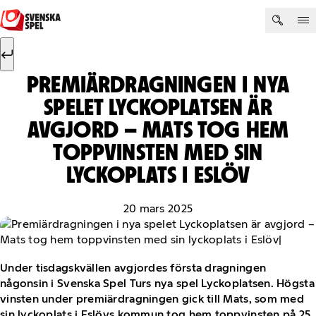
Hoppa till innehåll
Sök efter:
Sök
PREMIÄRDRAGNINGEN I NYA
SPELET LYCKOPLATSEN ÄR
AVGJORD – MATS TOG HEM
TOPPVINSTEN MED SIN
LYCKOPLATS I ESLÖV
20 mars 2025
Under tisdagskvällen avgjordes första dragningen
någonsin i Svenska Spel Turs nya spel Lyckoplatsen. Högsta
vinsten under premiärdragningen gick till Mats, som med
sin lyckoplats i Eslövs kommun tog hem toppvinsten på 25