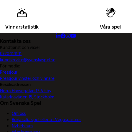
Vinnarstatistik
Våra spel
Kontakta oss
Kundtjänst och växel:
0770-11 11 11
kundservice@svenskaspel.se
För media:
Pressjour
Pressjour vinster och vinnare
Besöksadresser:
Norra Hansegatan 17, Visby
Katarinavägen 15, Stockholm
Om Svenska Spel
Om oss
Börja sälja spel eller bli Vegaspartner
Nyhetsrum