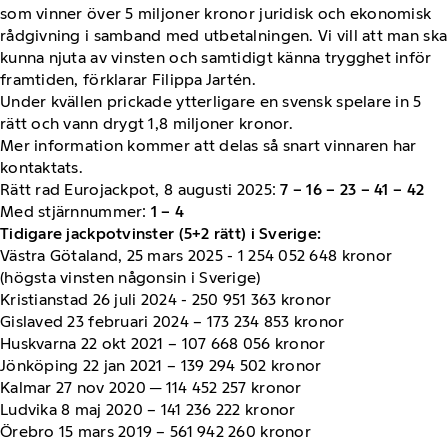
som vinner över 5 miljoner kronor juridisk och ekonomisk
rådgivning i samband med utbetalningen. Vi vill att man ska
kunna njuta av vinsten och samtidigt känna trygghet inför
framtiden, förklarar Filippa Jartén.
Under kvällen prickade ytterligare en svensk spelare in 5
rätt och vann drygt 1,8 miljoner kronor.
Mer information kommer att delas så snart vinnaren har
kontaktats.
Rätt rad Eurojackpot, 8 augusti 2025:
7 – 16 – 23 – 41 – 42
Med stjärnnummer:
1 – 4
Tidigare jackpotvinster (5+2 rätt) i Sverige:
Västra Götaland, 25 mars 2025
- 1 254 052 648 kronor
(högsta vinsten någonsin i Sverige)
Kristianstad 26 juli 2024 - 250 951 363 kronor
Gislaved 23 februari 2024 – 173 234 853 kronor
Huskvarna 22 okt 2021 – 107 668 056 kronor
Jönköping 22 jan 2021 – 139 294 502 kronor
Kalmar 27 nov 2020 ─ 114 452 257 kronor
Ludvika 8 maj 2020 – 141 236 222 kronor
Örebro 15 mars 2019 – 561 942 260 kronor