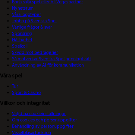
Börja sälja spel eller bli Vegaspartner
Nyhetsrum
Våra logotyper
Jobba på Svenska Spel
Vanliga frågor & svar
Sponsring
Hållbarhet
Spelkoll
Skydd mot bedrägerier
Så motverkar Svenska Spel penningtvätt
Användning av AI för kommunikation
Våra spel
Tur
Sport & Casino
Villkor och integritet
Välj dina cookieinställningar
Om cookies och personuppgifter
Behandling av personuppgifter
Visselblåsarfunktion