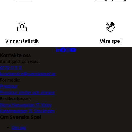
Vinnarstatistik
Våra spel
Kontakta oss
Kundtjänst och växel:
0770-11 11 11
kundservice@svenskaspel.se
För media:
Pressjour
Pressjour vinster och vinnare
Besöksadresser:
Norra Hansegatan 17, Visby
Katarinavägen 15, Stockholm
Om Svenska Spel
Om oss