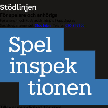
För spelare och anhöriga
För anonym och kostnadsfri hjälp på uppdrag av
Socialdepartementet.
Stödlinjen
. Telefon
020-81 91 00.
Tillsynsmyndighet för spel