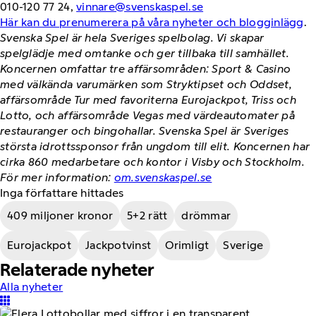
010-120 77 24,
vinnare@svenskaspel.se
Här kan du prenumerera på våra nyheter och blogginlägg
.
Svenska Spel är hela Sveriges spelbolag. Vi skapar
spelglädje med omtanke och ger tillbaka till samhället.
Koncernen omfattar tre affärsområden: Sport & Casino
med välkända varumärken som Stryktipset och Oddset,
affärsområde Tur med favoriterna Eurojackpot, Triss och
Lotto, och affärsområde Vegas med värdeautomater på
restauranger och bingohallar. Svenska Spel är Sveriges
största idrottssponsor från ungdom till elit. Koncernen har
cirka 860 medarbetare och kontor i Visby och Stockholm.
För mer information:
om.svenskaspel.se
Inga författare hittades
409 miljoner kronor
5+2 rätt
drömmar
Eurojackpot
Jackpotvinst
Orimligt
Sverige
Relaterade nyheter
Alla nyheter