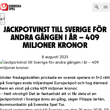
Hoppa till innehåll
Sök efter:
Sök
JACKPOTVINST TILL SVERIGE FÖR
ANDRA GÅNGEN I ÅR – 409
MILJONER KRONOR
8 augusti 2025
Under fredagskvällen prickade en svensk spelare in 5+2 rätt
på Sveriges enda miljardspel Eurojackpot och tog därmed
hem en vinst på cirka 409 miljoner kronor.
─ Helt otroligt! Det är fantastiskt att vi får dela ut en
jackpotvinst i Sverige ännu en gång, säger Filippa Jartén,
kommunikatör på Svenska Spel Tur.
Senast jackpotten gick till Sverige var den 25 mars 2025. Då