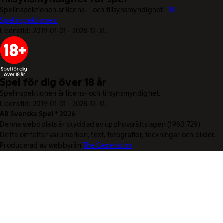
Spelinspektionen är licens- och tillsynsmyndighet.
Till
Spelinspektionen.
Licenstid: 2019-01-01 - 2028-12-31.
Spel för dig över 18 år
Spelinspektionen är licens- och tillsynsmyndighet.
Licenstid: 2019-01-01 - 2028-12-31.
AB Svenska Spel © 2026
Denna webbplats är skyddad av upphovsrättslagen (1960:729).
Detta omfattar varumärken, text, fotografier, teckningar och bilder.
Producerad av webbyrån
The Generation