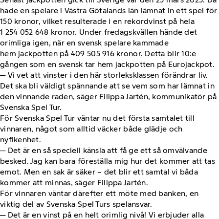
hade en spelare i Västra Götalands län lämnat in ett spel för
150 kronor, vilket resulterade i en rekordvinst på hela
1 254 052 648 kronor. Under fredagskvällen hände det
orimliga igen, när en svensk spelare kammade
hem jackpotten på 409 505 916 kronor. Detta blir 10:e
gången som en svensk tar hem jackpotten på Eurojackpot.
─ Vi vet att vinster i den här storleksklassen förändrar liv.
Det ska bli väldigt spännande att se vem som har lämnat in
den vinnande raden, säger Filippa Jartén, kommunikatör på
Svenska Spel Tur.
För Svenska Spel Tur väntar nu det första samtalet till
vinnaren, något som alltid väcker både glädje och
nyfikenhet.
─ Det är en så speciell känsla att få ge ett så omvälvande
besked. Jag kan bara föreställa mig hur det kommer att tas
emot. Men en sak är säker – det blir ett samtal vi båda
kommer att minnas, säger Filippa Jartén.
För vinnaren väntar därefter ett möte med banken, en
viktig del av Svenska Spel Turs spelansvar.
─ Det är en vinst på en helt orimlig nivå! Vi erbjuder alla