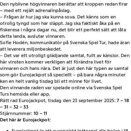
Den nyblivne högvinnaren berättar att kroppen redan firar
– med ett rejält adrenalinpåslag.
– Frågan är hur jag ska kunna sova. Det känns som en
otrolig tyngd som har släppt. Jag ska faktiskt åka på en
fiskeresa i några dagar nu, det blir ett perfekt sätt att låta
detta landa, avslutar vinnaren.
Sofie Hodén, kommunikatör på Svenska Spel Tur, hade äran
att leverera miljonbeskedet.
– Det var ett otroligt glädjande samtal, fullt av känslor. Den
här vinsten kommer verkligen att förändra livet för
vinnaren och hans nära. Det är just den här typen av samtal
som gör Eurojackpot så speciellt – på bara några minuter
kan en helt vanlig tisdag bli ett minne för livet.
Den vinnande raden var spelade online via Svenska Spel
Turs hemsida eller app.
Rätt rad Eurojackpot, tisdag den 23 september 2025:
7 – 18
– 31 – 32 – 33
Stjärnnummer:
10 – 11
Det här är Eurojackpot:
Eurojackpot är ett europeiskt lottospel där bolag i 18