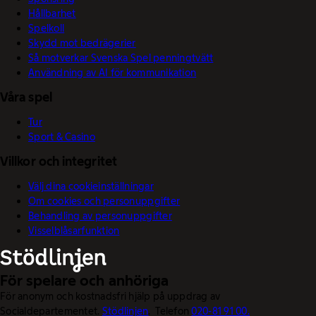
Hållbarhet
Spelkoll
Skydd mot bedrägerier
Så motverkar Svenska Spel penningtvätt
Användning av AI för kommunikation
Våra spel
Tur
Sport & Casino
Villkor och integritet
Välj dina cookieinställningar
Om cookies och personuppgifter
Behandling av personuppgifter
Visselblåsarfunktion
För spelare och anhöriga
För anonym och kostnadsfri hjälp på uppdrag av
Socialdepartementet.
Stödlinjen
. Telefon
020-81 91 00.