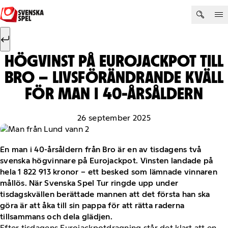
Hoppa till innehåll
Sök efter:
Sök
HÖGVINST PÅ EUROJACKPOT TILL
BRO – LIVSFÖRÄNDRANDE KVÄLL
FÖR MAN I 40-ÅRSÅLDERN
26 september 2025
En man i 40-årsåldern från Bro är en av tisdagens två
svenska högvinnare på Eurojackpot. Vinsten landade på
hela 1 822 913 kronor – ett besked som lämnade vinnaren
mållös. När Svenska Spel Tur ringde upp under
tisdagskvällen berättade mannen att det första han ska
göra är att åka till sin pappa för att rätta raderna
tillsammans och dela glädjen.
Efter tisdagens Eurojackpotdragning står det klart att en