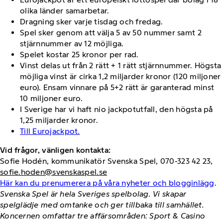
olika länder samarbetar.
Dragning sker varje tisdag och fredag.
Spel sker genom att välja 5 av 50 nummer samt 2
stjärnnummer av 12 möjliga.
Spelet kostar 25 kronor per rad.
Vinst delas ut från 2 rätt + 1 rätt stjärnnummer. Högsta
möjliga vinst är cirka 1,2 miljarder kronor (120 miljoner
euro). Ensam vinnare på 5+2 rätt är garanterad minst
10 miljoner euro.
I Sverige har vi haft nio jackpotutfall, den högsta på
1,25 miljarder kronor.
Till Eurojackpot.
Vid frågor, vänligen kontakta:
Sofie Hodén, kommunikatör Svenska Spel, 070-323 42 23,
sofie.hoden@svenskaspel.se
Här kan du prenumerera på våra nyheter och blogginlägg
.
Svenska Spel är hela Sveriges spelbolag. Vi skapar
spelglädje med omtanke och ger tillbaka till samhället.
Koncernen omfattar tre affärsområden: Sport & Casino