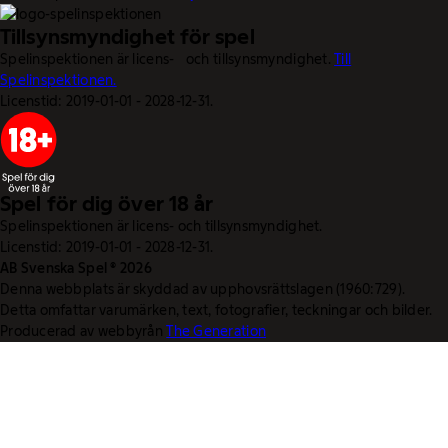
Tillsynsmyndighet för spel
Spelinspektionen är licens- och tillsynsmyndighet.
Till
Spelinspektionen.
Licenstid: 2019-01-01 - 2028-12-31.
Spel för dig över 18 år
Spelinspektionen är licens- och tillsynsmyndighet.
Licenstid: 2019-01-01 - 2028-12-31.
AB Svenska Spel © 2026
Denna webbplats är skyddad av upphovsrättslagen (1960:729).
Detta omfattar varumärken, text, fotografier, teckningar och bilder.
Producerad av webbyrån
The Generation