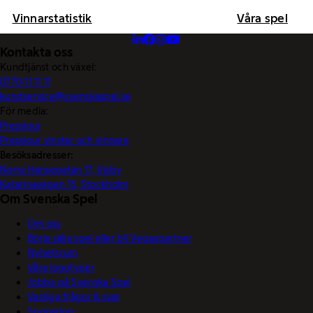
Vinnarstatistik
Våra spel
Kontakta oss
Kundtjänst och växel:
0770-11 11 11
kundservice@svenskaspel.se
För media:
Pressjour
Pressjour vinster och vinnare
Besöksadresser:
Norra Hansegatan 17, Visby
Katarinavägen 15, Stockholm
Om Svenska Spel
Om oss
Börja sälja spel eller bli Vegaspartner
Nyhetsrum
Våra logotyper
Jobba på Svenska Spel
Vanliga frågor & svar
Sponsring