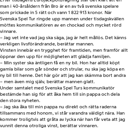
man i 40-årsåldern från Bro är en av två svenska spelare
som prickade in 5 rätt och vann 1 822 913 kronor. När
Svenska Spel Tur ringde upp mannen under tisdagskvällen
möttes kommunikatören av en chockad och mycket rörd
vinnare.
– Jag vet inte vad jag ska säga, jag är helt mållös. Det känns
verkligen livsförändrande, berättar mannen.
Vinsten innebär en trygghet för framtiden, men framför allt
öppnar den upp för möjligheten att glädja familjen.
– Min syster ska äntligen få en ny bil. Hon har alltid köpt
gamla bilar som går sönder och strular, nu ska jag köpa en
ny bil till henne. Det här gör att jag kan skämma bort andra
– men även mig själv, berättar mannen glatt.
Under samtalet med Svenska Spel Turs kommunikatör
bestämde han sig för att åka hem till sin pappa och dela
den stora nyheten.
– Jag ska åka till min pappa nu direkt och rätta raderna
tillsammans med honom, vi står varandra väldigt nära. Han
kommer troligtvis att gråta av lycka när han får veta att jag
vunnit denna otroliga vinst, berättar vinnaren.