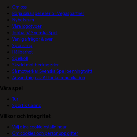
Om oss
Börja sälja spel eller bli Vegaspartner
Nyhetsrum
Våra logotyper
Jobba på Svenska Spel
Vanliga frågor & svar
Sponsring
Hållbarhet
Spelkoll
Skydd mot bedrägerier
Så motverkar Svenska Spel penningtvätt
Användning av AI för kommunikation
Våra spel
Tur
Sport & Casino
Villkor och integritet
Välj dina cookieinställningar
Om cookies och personuppgifter