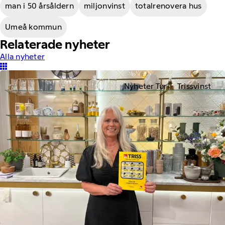
man i 50 årsåldern
miljonvinst
totalrenovera hus
Umeå kommun
Relaterade nyheter
Alla nyheter
Nyheter Tur
Trissvinst