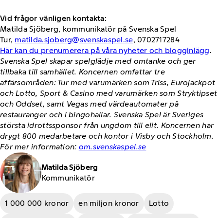
Vid frågor vänligen kontakta:
Matilda Sjöberg, kommunikatör på Svenska Spel
Tur,
matilda.sjoberg@svenskaspel.se
, 0702717284
Här kan du prenumerera på våra nyheter och blogginlägg
.
Svenska Spel skapar spelglädje med omtanke och ger
tillbaka till samhället. Koncernen omfattar tre
affärsområden: Tur med varumärken som Triss, Eurojackpot
och Lotto, Sport & Casino med varumärken som Stryktipset
och Oddset, samt Vegas med värdeautomater på
restauranger och i bingohallar. Svenska Spel är Sveriges
största idrottssponsor från ungdom till elit. Koncernen har
drygt 800 medarbetare och kontor i Visby och Stockholm.
För mer information:
om.svenskaspel.se
Matilda Sjöberg
Kommunikatör
1 000 000 kronor
en miljon kronor
Lotto