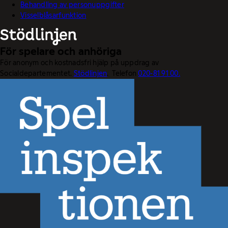
Behandling av personuppgifter
Visselblåsarfunktion
För spelare och anhöriga
För anonym och kostnadsfri hjälp på uppdrag av
Socialdepartementet.
Stödlinjen
. Telefon
020-81 91 00.