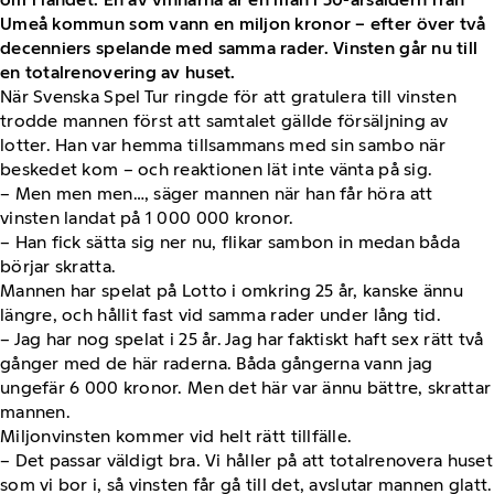
Umeå kommun som vann en miljon kronor – efter över två
decenniers spelande med samma rader. Vinsten går nu till
en totalrenovering av huset.
När Svenska Spel Tur ringde för att gratulera till vinsten
trodde mannen först att samtalet gällde försäljning av
lotter. Han var hemma tillsammans med sin sambo när
beskedet kom – och reaktionen lät inte vänta på sig.
– Men men men…, säger mannen när han får höra att
vinsten landat på 1 000 000 kronor.
– Han fick sätta sig ner nu, flikar sambon in medan båda
börjar skratta.
Mannen har spelat på Lotto i omkring 25 år, kanske ännu
längre, och hållit fast vid samma rader under lång tid.
– Jag har nog spelat i 25 år. Jag har faktiskt haft sex rätt två
gånger med de här raderna. Båda gångerna vann jag
ungefär 6 000 kronor. Men det här var ännu bättre, skrattar
mannen.
Miljonvinsten kommer vid helt rätt tillfälle.
– Det passar väldigt bra. Vi håller på att totalrenovera huset
som vi bor i, så vinsten får gå till det, avslutar mannen glatt.