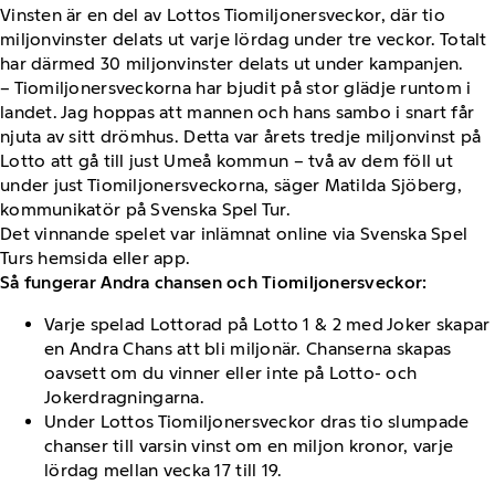
Vinsten är en del av Lottos Tiomiljonersveckor, där tio
miljonvinster delats ut varje lördag under tre veckor. Totalt
har därmed 30 miljonvinster delats ut under kampanjen.
– Tiomiljonersveckorna har bjudit på stor glädje runtom i
landet. Jag hoppas att mannen och hans sambo i snart får
njuta av sitt drömhus. Detta var årets tredje miljonvinst på
Lotto att gå till just Umeå kommun – två av dem föll ut
under just Tiomiljonersveckorna, säger Matilda Sjöberg,
kommunikatör på Svenska Spel Tur.
Det vinnande spelet var inlämnat online via Svenska Spel
Turs hemsida eller app.
Så fungerar Andra chansen och Tiomiljonersveckor: ​
Varje spelad Lottorad på Lotto 1 &​ 2 med Joker skapar
en Andra Chans att bli miljonär. Chanserna skapas
oavsett om du vinner eller inte på Lotto- och
Jokerdragningarna.​
Under Lottos Tiomiljonersveckor dras tio slumpade
chanser till varsin vinst om en miljon kronor, varje
lördag mellan vecka 17 till 19.