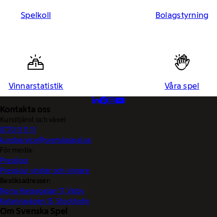
Spelkoll
Bolagstyrning
Vinnarstatistik
Våra spel
Kontakta oss
Kundtjänst och växel:
0770-11 11 11
kundservice@svenskaspel.se
För media:
Pressjour
Pressjour vinster och vinnare
Besöksadresser:
Norra Hansegatan 17, Visby
Katarinavägen 15, Stockholm
Om Svenska Spel