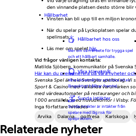
Vid varje dragning dras en vinnande lyc
den vinnande platsen desto större blir 
Hållbarhet
Vinsten kan bli upp till en miljon kronor
När du spelar på Lyckoplatsen spelar du
spelinsats.
Hållbarhet hos oss
Läs mer om spelet
här.
Mer om vårt arbete för trygga spel
och ett hållbart samhälle.
Vid frågor vänligen kontakta:
Matilda Sjöberg, kommunikatör på Svenska S
Våra klimatmål
Här kan du prenumerera på våra nyheter oc
Svenska Spel är hela Sveriges spelbolag. Vi 
Våra klimatmål för att bidra till en
långsiktigt hållbar framtid.
Sport & Casino med välkända varumärken som
med värdeautomater på restauranger och bingo
Sunda intäkter
1 000 anställda, med huvudkontor i Visby. F
Inga författare hittades
Sunda intäkter är intäkter från
spelare med låg risk för
Arvika
Dalarna
golfresa
Karlskoga
spelproblem.
Relaterade nyheter