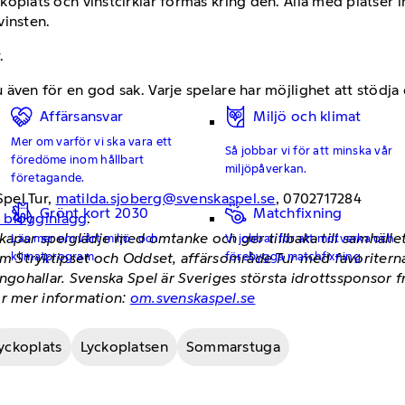
koplats och vinstcirklar formas kring den. Alla med platser i
vinsten.
.
 även för en god sak. Varje spelare har möjlighet att stödja
Affärsansvar
Miljö och klimat
Mer om varför vi ska vara ett
Så jobbar vi för att minska vår
föredöme inom hållbart
miljöpåverkan.
företagande.
pel Tur,
matilda.sjoberg@svenskaspel.se
, 0702717284
Grönt kort 2030
Matchfixning
h blogginlägg
.
skapar spelglädje med omtanke och ger tillbaka till samhäll
Läs mer om vårt miljö- och
Vi jobbar för att motverka och
klimatprogram.
förebygga matchfixning.
 Stryktipset och Oddset, affärsområde Tur med favoriterna
hallar. Svenska Spel är Sveriges största idrottssponsor fr
ör mer information:
om.svenskaspel.se
lyckoplats
Lyckoplatsen
Sommarstuga