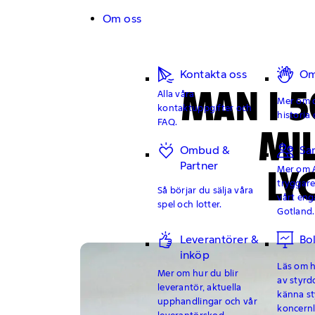
Hoppa till innehåll
Om oss
Kontakta oss
Om
MAN I 5
Alla våra
Mer om o
kontaktuppgifter och
historia 
FAQ.
MI
Ombud &
Sa
Partner
LY
Mer om 
tryggar
Så börjar du sälja våra
vårt en
spel och lotter.
Gotland.
Leverantörer &
Bo
inköp
Läs om hu
Mer om hur du blir
av styrd
leverantör, aktuella
känna st
upphandlingar och vår
koncern
leverantörskod.