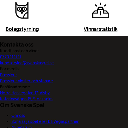
Bolagstyrning
Vinnarstatistik
Kontakta oss
Kundtjänst och växel:
0770-11 11 11
kundservice@svenskaspel.se
För media:
Pressjour
Pressjour vinster och vinnare
Besöksadresser:
Norra Hansegatan 17, Visby
Katarinavägen 15, Stockholm
Om Svenska Spel
Om oss
Börja sälja spel eller bli Vegaspartner
Nyhetsrum