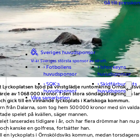
Gå till pressko
Sveriges huvudsponsor
Vi är Sveriges största sponsor av idrott.
Fotbollens
Ishockeyns
Sök ef
huvudsponsor
huvudsponsor
SOK:s
Skidförbundets
et Lyckoplatsen bjöd på vinstglädje runtomkring Örnsköldsv
huvudsponsor
huvudsponsor
Sök
t värde av 1 068 000 kronor. I den stora söndagsdragningen 
Våra samarbeten
och gick till en vinnande lyckoplats i Karlskoga kommun.
rn från Dalarna, som tog hem 500 000 kronor med sin valda 
ättade spelet på kvällen, säger mannen.
et lanserades tidigare i år, och har flera drömmar han nu pl
och kanske en golfresa, fortsätter han.
ll en lyckoplats i Örnsköldsviks kommun, medan torsdagens t