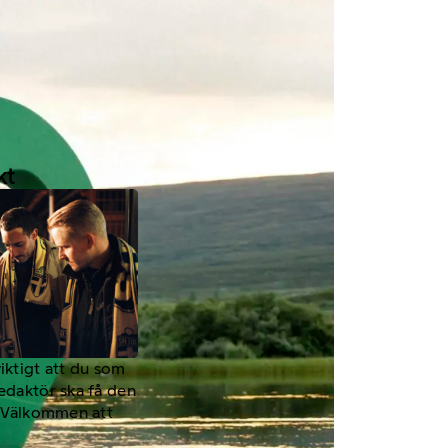
kt
viktigt att du som
redaktör ska få den
a. Välkommen att