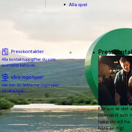
Alla spel
Presskonta
Presskontakter
Alla kontaktuppgifter du som
journalist behöver.
Våra logotyper
Här kan du ladda ner logotyper
till våra spel.
För oss är det 
journalist och 
hjälp du vill h
höra av dig!