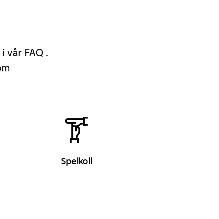
 i vår FAQ .
 om
Spelkoll