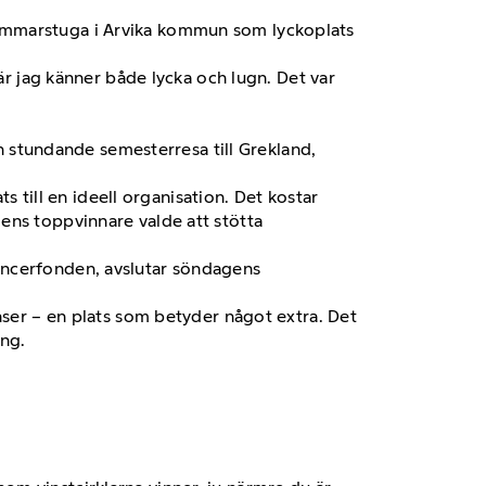
sommarstuga i Arvika kommun som lyckoplats
är jag känner både lycka och lugn. Det var
in stundande semesterresa till Grekland,
s till en ideell organisation. Det kostar
ens toppvinnare valde att stötta
l Cancerfonden, avslutar söndagens
nser – en plats som betyder något extra. Det
ång.