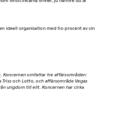
nom vinstcirklarna vinner, ju närmre du är
 en ideell organisation med tio procent av sin
et. Koncernen omfattar tre affärsområden:
 Triss och Lotto, och affärsområde Vegas
ån ungdom till elit. Koncernen har cirka