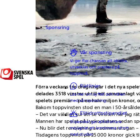
Sponsring
Vår sponsring
Vi ger fler chansen att idrotta,
utvecklas och prestera på
toppnivå.
Riktlinjer
Förra veckans tre dragningar i det nya spel
delades 3 518 vinster ut till ett sammanlag
Läs mer om syftet och målen
spelets premiär – på en halv miljon kronor, 
med vår sponsring.
Bakom toppvinsten stod en man i 50-årsålde
Elitidrottsstipendiet
– Det var väldigt kul att se vinsten när jag r
Mannen har spelat på Lyckoplatsen sedan spel
Stipendiet ger elitidrottare
– Nu blir det renovering av sommarstugan – 
möjlighet att kombinera idrott
med studier.
Tisdagens toppvinst på 25 000 kronor gick ti