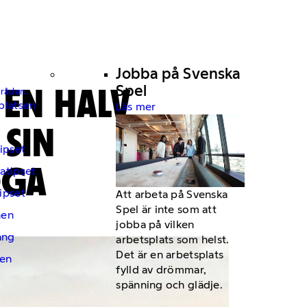
Jobba på Svenska
 EN HALV
Spel
mråden.
platsen
Läs mer
SIN
ipset
OGA
atipset
ipset
Att arbeta på Svenska
Spel är inte som att
hen
jobba på vilken
ng
arbetsplats som helst.
Det är en arbetsplats
en
fylld av drömmar,
spänning och glädje.