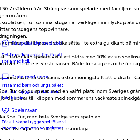
i 30-årsåldern från Strängnäs som spelade med familjens 
 genom åren.
 Lyckoplatsen, för sommarstugan är verkligen min lyckoplats d
rättar torsdagens toppvinnare.
 dragningen.
n kommer väl till pass och ska sätta lite extra guldkant på m
Så spelar du med koll
Det finns flera enkla tips för att
at. Därför kan spelare välja att bidra med 10% av sin spelinsat
spela med koll.
kan över spelarens vinstchanser. Både torsdagens och söndag
Prata med unga
ller annat sätt, så det känns extra meningsfullt att bidra til
Prata med barn och unga på ett
Spel Tur där du spelar med en valfri plats inom Sveriges grä
sätt som bygger sunda vanor
kar jordgubbar till klippan med sommarens vackraste solnedg
från början.
Spelansvar
ska Spel Tur, med hela Sverige som spelplan.
För att skapa trygga spel följer vi
kunden i varje steg av spelresan.
ecka. Tisdagar, torsdagar och söndagar.