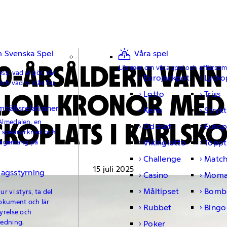
 Svenska Spel
Våra spel
0-ÅRSÅLDERN VANN
Läs mer om våra spel och affärso
ss, vad vi gör, vår
Eurojackpot
Lycko
och vad vi står för.
LJON KRONOR MED 
Lotto
Triss
mhällsrelationer
Keno
Strykt
CKOPLATS I KARLSK
Almedalen, en
Oddset
Europ
e spelmarknad och
Vikinglotto
Toppt
gagemang på
Challenge
Matc
15 juli 2025
lagsstyrning
Casino
Moma
Måltipset
Bomb
r vi styrs, ta del
okument och lär
Rubbet
Bingo
yrelse och
ledning.
Poker