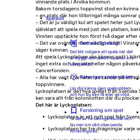
vinnande plats i Arvika kommun.
Bakom torsdagens toppvinst stod en kvinna 
– en plats där hon tillbringat många somrar
Spelkoll
– Det är ju väldigt kul att spelet heter just
självklart att spela med just den platsen, be
Vinsten upptäckte hon först två dagar efter
– Det var oväntat, men väldigt roligt! Vinste
Detta är Spelkoll
säger kvinnan.
Det blir roligare att spela när det
Att spela Lyckoplatsen ska kännas gott i hjärt
är tryggt och säkert. Läs mer om
inget extra och har inte heller någon påver
vår spelkoll.
Cancerfonden.
Känn igen spelproblem
– Alla har varit i närheten av cancer på ett e
toppvinnare.
Lär dig känna igen spelproblem
Lyckoplatsen är det nya spelet från Svenska 
och hur du kan få eller ge stöd.
kan vara allt från kolonilotten där du ploc
Det här är Lyckoplatsen:
Forskning om spel
Lyckoplatsen är ett nytt spel från Sven
Ta del av forskningsresultat och
läs mer om vårt oberoende
Lyckoplatsen har tre dragningar varje v
forskningsråd.