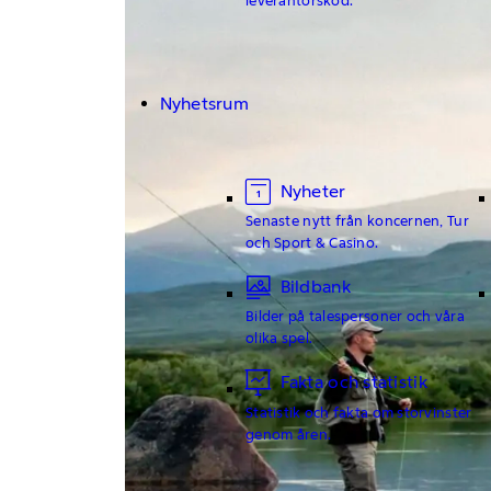
Nyhetsrum
Nyheter
Senaste nytt från koncernen, Tur
och Sport & Casino.
Bildbank
Bilder på talespersoner och våra
olika spel.
Fakta och statistik
Statistik och fakta om storvinster
genom åren.