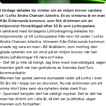
I lördags delades tio vinster om en miljon kronor vardera
ut i Lotto Andra Chansen Julextra. En av vinnarna är en man
från Östersunds kommun, som fick drömmen om en
miljonvinst förverkligad efter 30 år som Lottospelare.
I samband med lördagens Lottodragning delades tio
miljonvinster ut till Lottospelare från norr till söder i Lotto
Andra Chansen Julextra. Vinnaren från Östersunds kommun
visade sig vara en man i 80-årsåldern, som mottog den
glada nyheten om sin vinst på en miljon kronor när han
skrev julhälsningar till nära och kära.
– Det lät ju inte så tokigt. Jag blev mest överväldigad, säger
mannen glatt när han gratuleras av Svenska Spel Turs
kommunikatör.
Mannen har spelat samma slumpade rader på Lotto i över
30 års tid i hopp om en storvinst. Nu när drömmen om att
vinna stort blev sann ska nyheten delas med frun.
– Spontant betyder det här väldigt mycket. Det är det här
man har drömt om i alla år, så det var ju jättekul, säger
mannen och fortsätter: