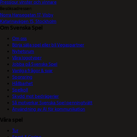
Pressjour vinster och vinnare
Besöksadresser:
Norra Hansegatan 17, Visby
Katarinavägen 15, Stockholm
Om Svenska Spel
Om oss
Börja sälja spel eller bli Vegaspartner
Nyhetsrum
Våra logotyper
Jobba på Svenska Spel
Vanliga frågor & svar
Sponsring
Hållbarhet
Spelkoll
Skydd mot bedrägerier
Så motverkar Svenska Spel penningtvätt
Användning av AI för kommunikation
Våra spel
Tur
Sport & Casino