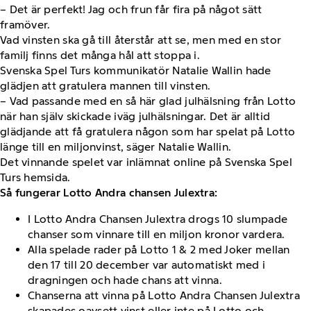
– Det är perfekt! Jag och frun får fira på något sätt
framöver.
Vad vinsten ska gå till återstår att se, men med en stor
familj finns det många hål att stoppa i.
Svenska Spel Turs kommunikatör Natalie Wallin hade
glädjen att gratulera mannen till vinsten.
– Vad passande med en så här glad julhälsning från Lotto
när han själv skickade iväg julhälsningar. Det är alltid
glädjande att få gratulera någon som har spelat på Lotto
länge till en miljonvinst, säger Natalie Wallin.
Det vinnande spelet var inlämnat online på Svenska Spel
Turs hemsida.
Så fungerar Lotto Andra chansen Julextra:
I Lotto Andra Chansen Julextra drogs 10 slumpade
chanser som vinnare till en miljon kronor vardera.
Alla spelade rader på Lotto 1 & 2 med Joker mellan
den 17 till 20 december var automatiskt med i
dragningen och hade chans att vinna.
Chanserna att vinna på Lotto Andra Chansen Julextra
skapades oavsett vinst eller inte på Lotto och