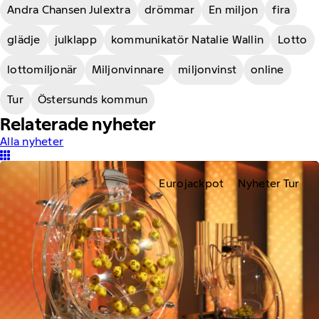
Andra Chansen Julextra
drömmar
En miljon
fira
glädje
julklapp
kommunikatör Natalie Wallin
Lotto
lottomiljonär
Miljonvinnare
miljonvinst
online
Tur
Östersunds kommun
Relaterade nyheter
Alla nyheter
Eurojackpot
Nyheter Tur