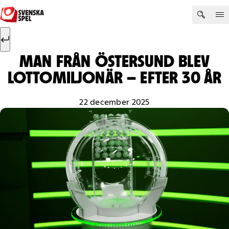
Hoppa till innehåll
Sök efter:
Sök
MAN FRÅN ÖSTERSUND BLEV
LOTTOMILJONÄR – EFTER 30 ÅR
22 december 2025