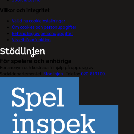
Villkor och integritet
Välj dina cookieinställningar
Om cookies och personuppgifter
Behandling av personuppgifter
Visselblåsarfunktion
För spelare och anhöriga
För anonym och kostnadsfri hjälp på uppdrag av
Socialdepartementet.
Stödlinjen
. Telefon
020-81 91 00.