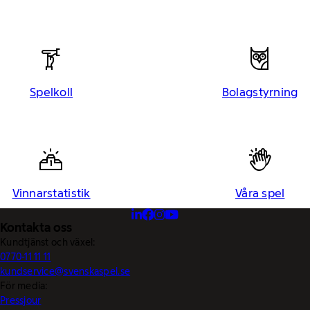
Spelkoll
Bolagstyrning
Vinnarstatistik
Våra spel
Kontakta oss
Kundtjänst och växel:
0770-11 11 11
kundservice@svenskaspel.se
För media:
Pressjour