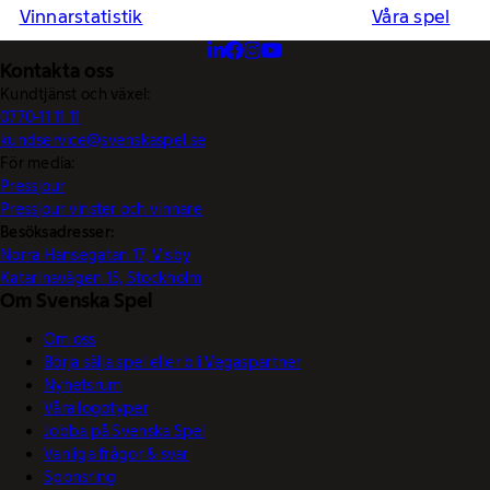
Vinnarstatistik
Våra spel
Kontakta oss
Kundtjänst och växel:
0770-11 11 11
kundservice@svenskaspel.se
För media:
Pressjour
Pressjour vinster och vinnare
Besöksadresser:
Norra Hansegatan 17, Visby
Katarinavägen 15, Stockholm
Om Svenska Spel
Om oss
Börja sälja spel eller bli Vegaspartner
Nyhetsrum
Våra logotyper
Jobba på Svenska Spel
Vanliga frågor & svar
Sponsring