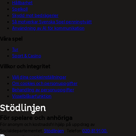
Hållbarhet
Spelkoll
Skydd mot bedrägerier
Så motverkar Svenska Spel penningtvätt
Användning av AI för kommunikation
Våra spel
Tur
Sport & Casino
Villkor och integritet
Välj dina cookieinställningar
Om cookies och personuppgifter
Behandling av personuppgifter
Visselblåsarfunktion
För spelare och anhöriga
För anonym och kostnadsfri hjälp på uppdrag av
Socialdepartementet.
Stödlinjen
. Telefon
020-81 91 00.