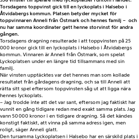
Torsdagens toppvinst gick till en lyckoplats i Halsebo i
Åtvidabergs kommun. Platsen betyder mycket för
toppvinnaren Anneli från Östmark och hennes familj – och
nu har samma koordinater gett henne storvinst för andra
gången.
Torsdagens dragning resulterade i att toppvinsten på 25
000 kronor gick till en lyckoplats i Halsebo i Åtvidabergs
kommun. Vinnaren är Anneli från Östmark, som spelat
Lyckoplatsen under en längre tid tillsammans med sin
familj.
När vinsten upptäcktes var det hennes man som kollade
resultatet från gårdagens dragning, och sa till Anneli att
rätta sitt spel eftersom toppvinsten såg ut att ligga nära
hennes lyckoplats.
– Jag trodde inte att det var sant, eftersom jag faktiskt har
vunnit en gång tidigare redan med exakt samma plats. Jag
vann 50 000 kronor i en tidigare dragning. Så det kändes
konstigt faktiskt, att vinna på samma adress igen, men
roligt, säger Anneli glatt.
Den tursamma Lyckoplatsen i Halsebo har en särskild plats i