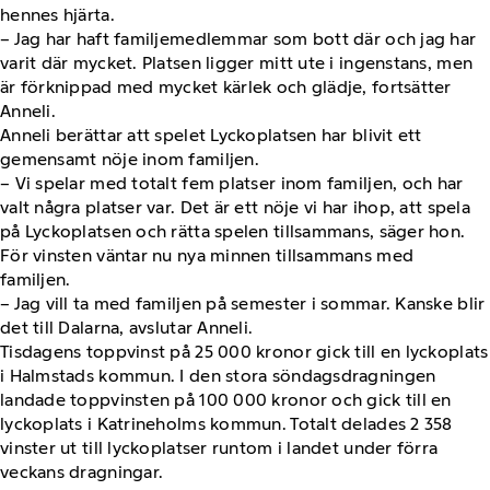
hennes hjärta.
– Jag har haft familjemedlemmar som bott där och jag har
varit där mycket. Platsen ligger mitt ute i ingenstans, men
är förknippad med mycket kärlek och glädje, fortsätter
Anneli.
Anneli berättar att spelet Lyckoplatsen har blivit ett
gemensamt nöje inom familjen.
– Vi spelar med totalt fem platser inom familjen, och har
valt några platser var. Det är ett nöje vi har ihop, att spela
på Lyckoplatsen och rätta spelen tillsammans, säger hon.
För vinsten väntar nu nya minnen tillsammans med
familjen.
– Jag vill ta med familjen på semester i sommar. Kanske blir
det till Dalarna, avslutar Anneli.
Tisdagens toppvinst på 25 000 kronor gick till en lyckoplats
i Halmstads kommun. I den stora söndagsdragningen
landade toppvinsten på 100 000 kronor och gick till en
lyckoplats i Katrineholms kommun. Totalt delades 2 358
vinster ut till lyckoplatser runtom i landet under förra
veckans dragningar.