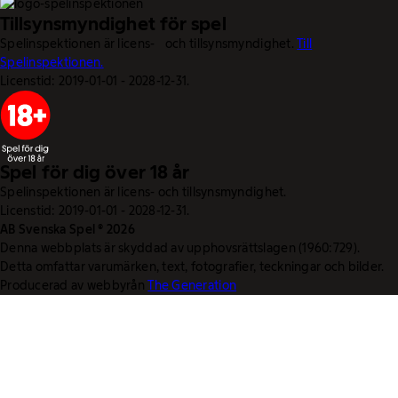
Tillsynsmyndighet för spel
Spelinspektionen är licens- och tillsynsmyndighet.
Till
Spelinspektionen.
Licenstid: 2019-01-01 - 2028-12-31.
Spel för dig över 18 år
Spelinspektionen är licens- och tillsynsmyndighet.
Licenstid: 2019-01-01 - 2028-12-31.
AB Svenska Spel © 2026
Denna webbplats är skyddad av upphovsrättslagen (1960:729).
Detta omfattar varumärken, text, fotografier, teckningar och bilder.
Producerad av webbyrån
The Generation