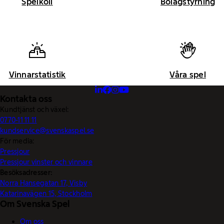
Spelkoll
Bolagstyrning
Vinnarstatistik
Våra spel
Kontakta oss
Kundtjänst och växel:
0770-11 11 11
kundservice@svenskaspel.se
För media:
Pressjour
Pressjour vinster och vinnare
Besöksadresser:
Norra Hansegatan 17, Visby
Katarinavägen 15, Stockholm
Om Svenska Spel
Om oss