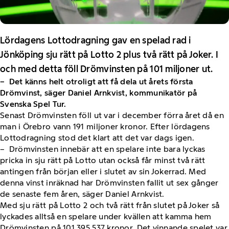
Lördagens Lottodragning gav en spelad rad i
Jönköping sju rätt på Lotto 2 plus två rätt på Joker. I
och med detta föll Drömvinsten på 101 miljoner ut.
– Det känns helt otroligt att få dela ut årets första
Drömvinst, säger Daniel Arnkvist, kommunikatör på
Svenska Spel Tur.
Senast Drömvinsten föll ut var i december förra året då en
man i Örebro vann 191 miljoner kronor. Efter lördagens
Lottodragning stod det klart att det var dags igen.
– Drömvinsten innebär att en spelare inte bara lyckas
pricka in sju rätt på Lotto utan också får minst två rätt
antingen från början eller i slutet av sin Jokerrad. Med
denna vinst inräknad har Drömvinsten fallit ut sex gånger
de senaste fem åren, säger Daniel Arnkvist.
Med sju rätt på Lotto 2 och två rätt från slutet på Joker så
lyckades alltså en spelare under kvällen att kamma hem
Drömvinsten på 101 395 537 kronor. Det vinnande spelet var