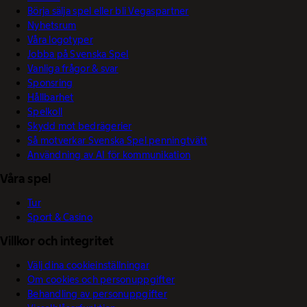
Börja sälja spel eller bli Vegaspartner
Nyhetsrum
Våra logotyper
Jobba på Svenska Spel
Vanliga frågor & svar
Sponsring
Hållbarhet
Spelkoll
Skydd mot bedrägerier
Så motverkar Svenska Spel penningtvätt
Användning av AI för kommunikation
Våra spel
Tur
Sport & Casino
Villkor och integritet
Välj dina cookieinställningar
Om cookies och personuppgifter
Behandling av personuppgifter