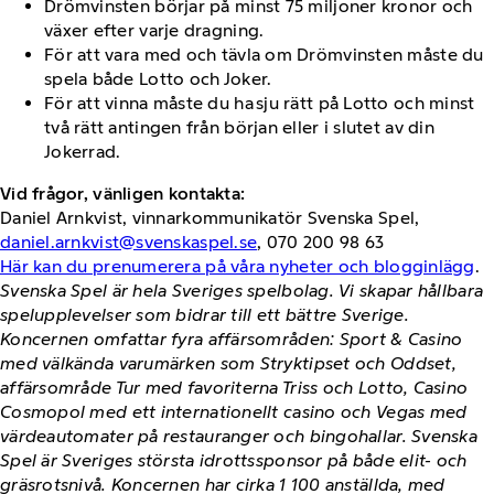
Drömvinsten börjar på minst 75 miljoner kronor och
växer efter varje dragning.
För att vara med och tävla om Drömvinsten måste du
spela både Lotto och Joker.
För att vinna måste du ha sju rätt på Lotto och minst
två rätt antingen från början eller i slutet av din
Jokerrad.
Vid frågor, vänligen kontakta:
Daniel Arnkvist, vinnarkommunikatör Svenska Spel,
daniel.arnkvist@svenskaspel.se
, 070 200 98 63
Här kan du prenumerera på våra nyheter och blogginlägg
.
Svenska Spel är hela Sveriges spelbolag. Vi skapar hållbara
spelupplevelser som bidrar till ett bättre Sverige.
Koncernen omfattar fyra affärsområden: Sport & Casino
med välkända varumärken som Stryktipset och Oddset,
affärsområde Tur med favoriterna Triss och Lotto, Casino
Cosmopol med ett internationellt casino och Vegas med
värdeautomater på restauranger och bingohallar. Svenska
Spel är Sveriges största idrottssponsor på både elit- och
gräsrotsnivå. Koncernen har cirka 1 100 anställda, med