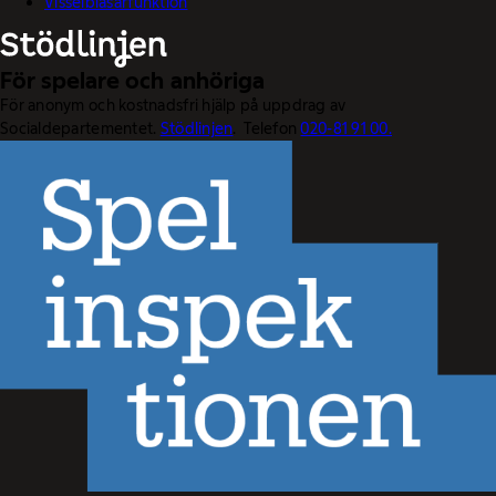
Visselblåsarfunktion
För spelare och anhöriga
För anonym och kostnadsfri hjälp på uppdrag av
Socialdepartementet.
Stödlinjen
. Telefon
020-81 91 00.