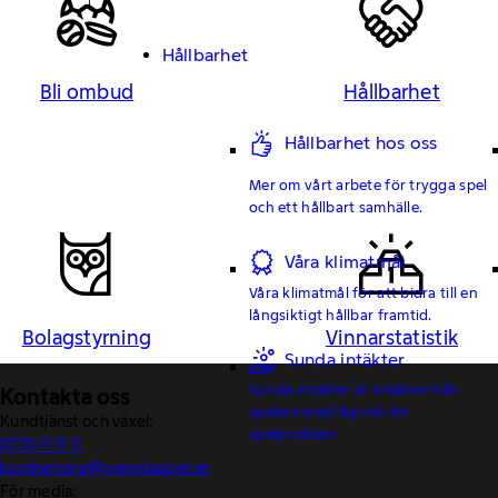
Hållbarhet
Bli ombud
Hållbarhet
Hållbarhet hos oss
Mer om vårt arbete för trygga spel
och ett hållbart samhälle.
Våra klimatmål
Våra klimatmål för att bidra till en
långsiktigt hållbar framtid.
Bolagstyrning
Vinnarstatistik
Sunda intäkter
Sunda intäkter är intäkter från
Kontakta oss
spelare med låg risk för
Kundtjänst och växel:
spelproblem.
0770-11 11 11
kundservice@svenskaspel.se
För media: