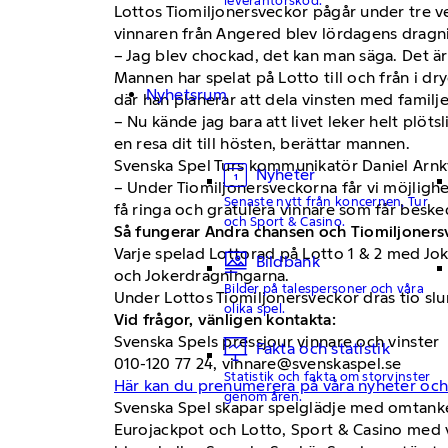
Lottos Tiomiljonersveckor pågår under tre vec
vinnaren från Angered blev lördagens dragni
– Jag blev chockad, det kan man säga. Det är
Mannen har spelat på Lotto till och från i dr
Nyhetsrum
där han planerar att dela vinsten med familjen
– Nu kände jag bara att livet leker helt plöt
en resa dit till hösten, berättar mannen.
Svenska Spel Turs kommunikatör Daniel Arnk
Nyheter
– Under Tiomiljonersveckorna får vi möjlighet
Senaste nytt från koncernen, Tur
få ringa och gratulera vinnare som får beskede
och Sport & Casino.
Så fungerar Andra chansen och Tiomiljoners
Varje spelad Lottorad på Lotto 1 &​ 2 med Jo
Bildbank
och Jokerdragningarna.​
Bilder på talespersoner och våra
Under Lottos Tiomiljonersveckor dras tio slum
olika spel.
Vid frågor, vänligen kontakta:
Svenska Spels pressjour vinnare och vinster
Fakta och statistik
010-120 77 24, vinnare@svenskaspel.se
Statistik och fakta om storvinster
Här kan du prenumerera på våra nyheter och
genom åren.
Svenska Spel skapar spelglädje med omtanke 
Eurojackpot och Lotto, Sport & Casino med