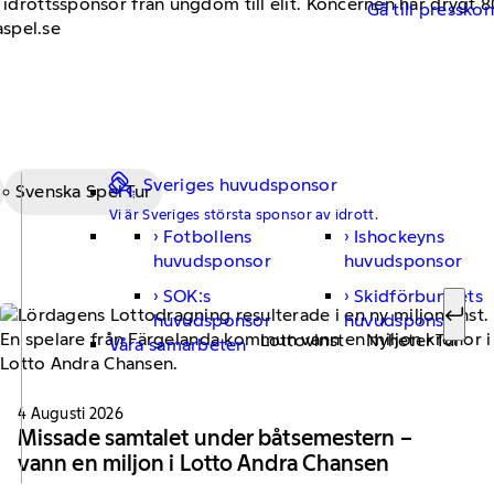
a idrottssponsor från ungdom till elit. Koncernen har drygt
Gå till pressko
spel.se
Sveriges huvudsponsor
Svenska Spel Tur
Vi är Sveriges största sponsor av idrott.
Fotbollens
Ishockeyns
Sök ef
huvudsponsor
huvudsponsor
SOK:s
Skidförbundets
huvudsponsor
huvudsponsor
Sök
Lottovinst
Nyheter Tur
Våra samarbeten
4 Augusti 2026
Missade samtalet under båtsemestern –
vann en miljon i Lotto Andra Chansen