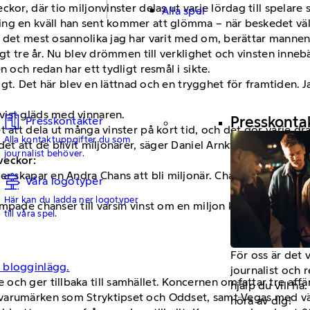
kor, där tio miljonvinster delas ut varje lördag till spelar
Alla spel
ng en kväll han sent kommer att glömma – när beskedet väl k
 det mest osannolika jag har varit med om, berättar mannen 
ygt tre år. Nu blev drömmen till verklighet och vinsten inne
 och redan har ett tydligt resmål i sikte.
sligt. Det här blev en lättnad och en trygghet för framtiden. 
vist gläds med vinnaren.
Presskonta
Presskontakter
 att dela ut många vinster på kort tid, och det gör varje drag
Alla kontaktuppgifter du som
t att de blivit miljonärer, säger Daniel Arnkvist.
journalist behöver.
veckor: ​
ker skapar en Andra Chans att bli miljonär. Chanserna skapas 
Våra logotyper
Här kan du ladda ner logotyper
pade chanser till varsin vinst om en miljon kronor, varje lörd
till våra spel.
För oss är det 
 blogginlägg.
journalist och 
och ger tillbaka till samhället. Koncernen omfattar tre af
hjälp du vill h
 varumärken som Stryktipset och Oddset, samt Vegas med v
höra av dig!