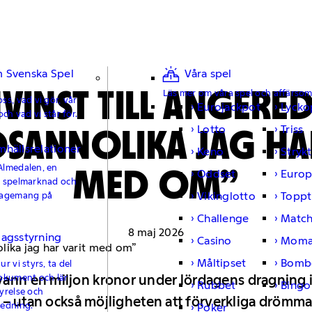
 Svenska Spel
Våra spel
VINST TILL ANGERED
Läs mer om våra spel och affärso
ss, vad vi gör, vår
Eurojackpot
Lycko
och vad vi står för.
SANNOLIKA JAG HA
Lotto
Triss
mhällsrelationer
Keno
Strykt
MED OM”
Almedalen, en
Oddset
Europ
e spelmarknad och
Vikinglotto
Toppt
gagemang på
Challenge
Matc
8 maj 2026
lagsstyrning
Casino
Moma
Måltipset
Bomb
r vi styrs, ta del
okument och lär
vann en miljon kronor under lördagens dragning i
Rubbet
Bingo
yrelse och
tt – utan också möjligheten att förverkliga drömma
ledning.
Poker