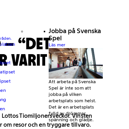
Jobba på Svenska
 – “DET
Spel
mråden.
platsen
Läs mer
R VARIT
ipset
atipset
ipset
Att arbeta på Svenska
Spel är inte som att
hen
jobba på vilken
ng
arbetsplats som helst.
Det är en arbetsplats
en
fylld av drömmar,
 Lottos Tiomiljonersveckor. Vinsten
spänning och glädje.
r om resor och en tryggare tillvaro.