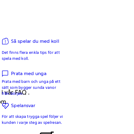
Så spelar du med koll
Det finns flera enkla tips för att
spela med koll.
Prata med unga
Prata med barn och unga på ett
sätt som bygger sunda vanor
 i vår FAQ .
från början.
 om
Spelansvar
För att skapa trygga spel följer vi
kunden i varje steg av spelresan.