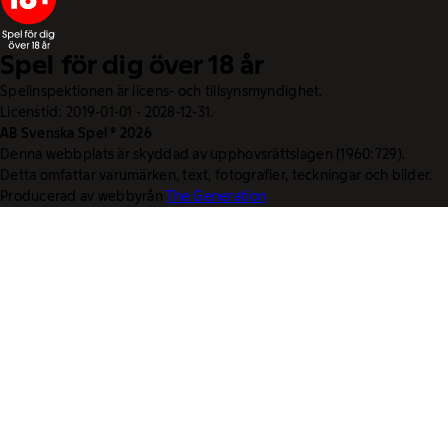
Spel för dig över 18 år
Spelinspektionen är licens- och tillsynsmyndighet.
Licenstid: 2019-01-01 - 2028-12-31.
AB Svenska Spel © 2026
Denna webbplats är skyddad av upphovsrättslagen (1960:729).
Detta omfattar varumärken, text, fotografier, teckningar och bilder.
Producerad av webbyrån
The Generation