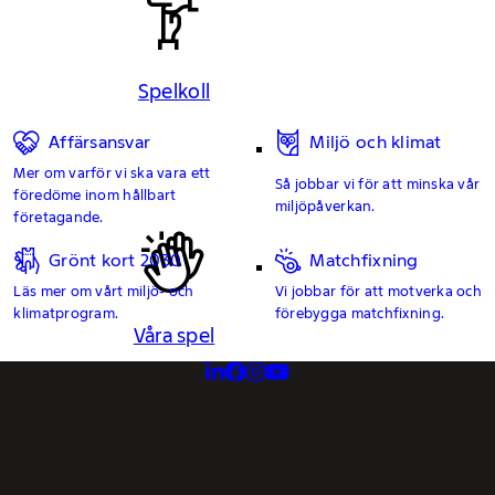
Spelkoll
Affärsansvar
Miljö och klimat
Mer om varför vi ska vara ett
Så jobbar vi för att minska vår
föredöme inom hållbart
miljöpåverkan.
företagande.
Grönt kort 2030
Matchfixning
Läs mer om vårt miljö- och
Vi jobbar för att motverka och
klimatprogram.
förebygga matchfixning.
Våra spel