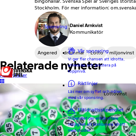
bingohallar. Svenska Spel är Sveriges störst
Stockholm. För mer information: om.svenska
Daniel Arnkvist
Sponsring
Kommunikatör
Vår sponsring
Angered
drömmar
Lotto
miljonvinst
Vi ger fler chansen att idrotta,
Relaterade nyheter
utvecklas och prestera på
toppnivå.
Alla nyheter
Riktlinjer
Läs mer om syftet och målen
Lottovinst
med vår sponsring.
Elitidrottsstipendiet
Stipendiet ger elitidrottare
möjlighet att kombinera idrott
med studier.