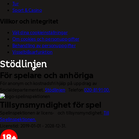
Tur
Sport & Casino
Villkor och integritet
Välj dina cookieinställningar
Om cookies och personuppgifter
Behandling av personuppgifter
Visselblåsarfunktion
För spelare och anhöriga
För anonym och kostnadsfri hjälp på uppdrag av
Socialdepartementet.
Stödlinjen
. Telefon
020-81 91 00.
Tillsynsmyndighet för spel
Spelinspektionen är licens- och tillsynsmyndighet.
Till
Spelinspektionen.
Licenstid: 2019-01-01 - 2028-12-31.