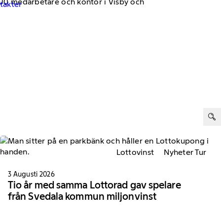
 800 medarbetare och kontor i Visby och
ntakter
ter:
Lottovinst
Nyheter Tur
3 Augusti 2026
Tio år med samma Lottorad gav spelare
från Svedala kommun miljonvinst