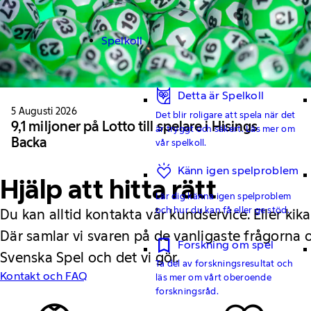
Spelkoll
Detta är Spelkoll
5 Augusti 2026
Det blir roligare att spela när det
9,1 miljoner på Lotto till spelare i Hisings
är tryggt och säkert. Läs mer om
Backa
vår spelkoll.
Känn igen spelproblem
Hjälp att hitta rätt
Lär dig känna igen spelproblem
och hur du kan få eller ge stöd.
Du kan alltid kontakta vår kundservice. Eller kika
Där samlar vi svaren på de vanligaste frågorna
Forskning om spel
Svenska Spel och det vi gör.
Ta del av forskningsresultat och
Kontakt och FAQ
läs mer om vårt oberoende
forskningsråd.