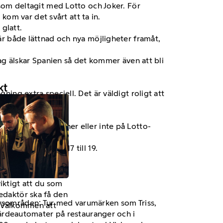
e som deltagit med Lotto och Joker. För
om var det svårt att ta in.
glatt.
bär både lättnad och nya möjligheter framåt,
Jag älskar Spanien så det kommer även att bli
kt
ning extra speciell. Det är väldigt roligt att
oavsett om du vinner eller inte på Lotto-
ag mellan vecka 17 till 19.
viktigt att du som
redaktör ska få den
färsområden: Tur med varumärken som Triss,
a. Välkommen att
ärdeautomater på restauranger och i