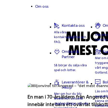
Hoppa till innehåll
Om oss
Kontakta oss
Om
MILJON
Alla våra
Mer om o
kontaktuppgifter och
historia 
FAQ.
MEST O
Ombud &
Sa
Partner
Mer om 
tryggar
Så börjar du sälja våra
vårt en
spel och lotter.
Gotland.
Leverantörer &
Bo
inköp
Läs om hu
Mer om hur du blir
av styrd
En man i 70-årsåldern från Angered 
leverantör, aktuella
känna st
upphandlingar och vår
innebär inte bara ett oväntat tillsko
koncern
leverantörskod.