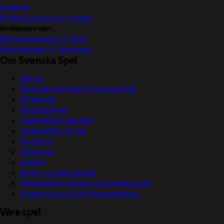
Pressjour
Pressjour vinster och vinnare
Besöksadresser:
Norra Hansegatan 17, Visby
Katarinavägen 15, Stockholm
Om Svenska Spel
Om oss
Börja sälja spel eller bli Vegaspartner
Nyhetsrum
Våra logotyper
Jobba på Svenska Spel
Vanliga frågor & svar
Sponsring
Hållbarhet
Spelkoll
Skydd mot bedrägerier
Så motverkar Svenska Spel penningtvätt
Användning av AI för kommunikation
Våra spel