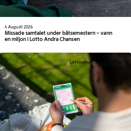
4 Augusti 2026
Missade samtalet under båtsemestern – vann
en miljon i Lotto Andra Chansen
Lottovinst
Nyheter Tur