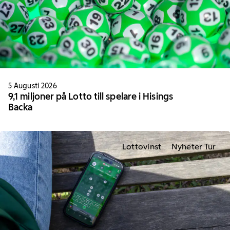
5 Augusti 2026
9,1 miljoner på Lotto till spelare i Hisings
Backa
Lottovinst
Nyheter Tur