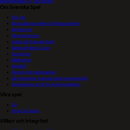
Katarinavägen 15, Stockholm
Om Svenska Spel
Om oss
Börja sälja spel eller bli Vegaspartner
Nyhetsrum
Våra logotyper
Jobba på Svenska Spel
Vanliga frågor & svar
Sponsring
Hållbarhet
Spelkoll
Skydd mot bedrägerier
Så motverkar Svenska Spel penningtvätt
Användning av AI för kommunikation
Våra spel
Tur
Sport & Casino
Villkor och integritet