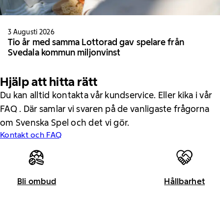
3 Augusti 2026
Tio år med samma Lottorad gav spelare från
Svedala kommun miljonvinst
Hjälp att hitta rätt
Du kan alltid kontakta vår kundservice. Eller kika i vår
FAQ . Där samlar vi svaren på de vanligaste frågorna
om Svenska Spel och det vi gör.
Kontakt och FAQ
Bli ombud
Hållbarhet