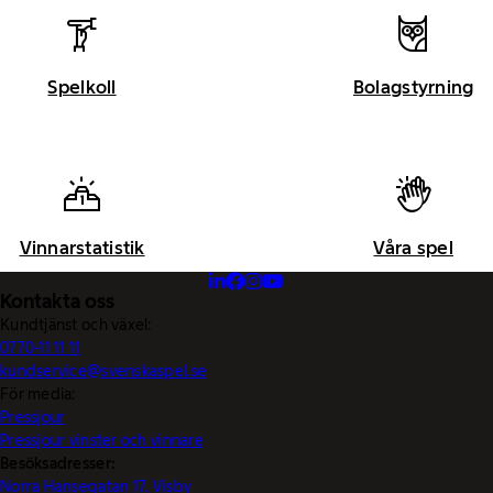
Spelkoll
Bolagstyrning
Vinnarstatistik
Våra spel
Kontakta oss
Kundtjänst och växel:
0770-11 11 11
kundservice@svenskaspel.se
För media:
Pressjour
Pressjour vinster och vinnare
Besöksadresser:
Norra Hansegatan 17, Visby