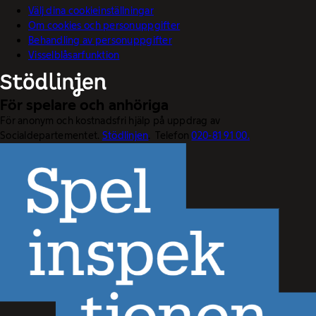
Välj dina cookieinställningar
Om cookies och personuppgifter
Behandling av personuppgifter
Visselblåsarfunktion
För spelare och anhöriga
För anonym och kostnadsfri hjälp på uppdrag av
Socialdepartementet.
Stödlinjen
. Telefon
020-81 91 00.