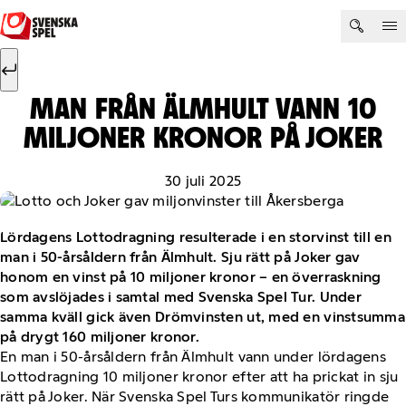
Hoppa till innehåll
Sök efter:
Sök
MAN FRÅN ÄLMHULT VANN 10
MILJONER KRONOR PÅ JOKER
30 juli 2025
Lördagens Lottodragning resulterade i en storvinst till en
man i 50-årsåldern från Älmhult. Sju rätt på Joker gav
honom en vinst på 10 miljoner kronor – en överraskning
som avslöjades i samtal med Svenska Spel Tur. Under
samma kväll gick även Drömvinsten ut, med en vinstsumma
på drygt 160 miljoner kronor.
En man i 50-årsåldern från Älmhult vann under lördagens
Lottodragning 10 miljoner kronor efter att ha prickat in sju
rätt på Joker. När Svenska Spel Turs kommunikatör ringde