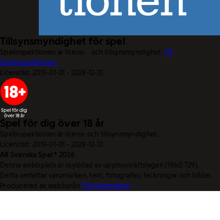
Tillsynsmyndighet för spel
Spelinspektionen är licens- och tillsynsmyndighet.
Till
Spelinspektionen.
Licenstid: 2019-01-01 - 2028-12-31.
Spel för dig över 18 år
Spelinspektionen är licens- och tillsynsmyndighet.
Licenstid: 2019-01-01 - 2028-12-31.
AB Svenska Spel © 2026
Denna webbplats är skyddad av upphovsrättslagen (1960:729).
Detta omfattar varumärken, text, fotografier, teckningar och bilder.
Producerad av webbyrån
The Generation