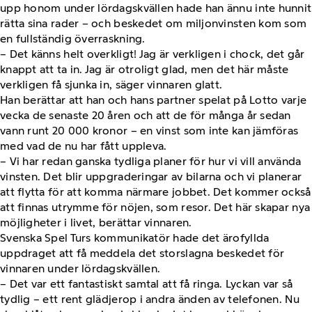
upp honom under lördagskvällen hade han ännu inte hunnit
rätta sina rader – och beskedet om miljonvinsten kom som
en fullständig överraskning.
– Det känns helt overkligt! Jag är verkligen i chock, det går
knappt att ta in. Jag är otroligt glad, men det här måste
verkligen få sjunka in, säger vinnaren glatt.
Han berättar att han och hans partner spelat på Lotto varje
vecka de senaste 20 åren och att de för många år sedan
vann runt 20 000 kronor – en vinst som inte kan jämföras
med vad de nu har fått uppleva.
– Vi har redan ganska tydliga planer för hur vi vill använda
vinsten. Det blir uppgraderingar av bilarna och vi planerar
att flytta för att komma närmare jobbet. Det kommer också
att finnas utrymme för nöjen, som resor. Det här skapar nya
möjligheter i livet, berättar vinnaren.
Svenska Spel Turs kommunikatör hade det ärofyllda
uppdraget att få meddela det storslagna beskedet för
vinnaren under lördagskvällen.
– Det var ett fantastiskt samtal att få ringa. Lyckan var så
tydlig – ett rent glädjerop i andra änden av telefonen. Nu