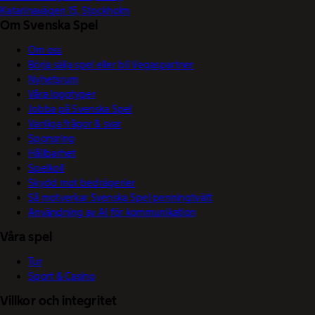
Katarinavägen 15, Stockholm
Om Svenska Spel
Om oss
Börja sälja spel eller bli Vegaspartner
Nyhetsrum
Våra logotyper
Jobba på Svenska Spel
Vanliga frågor & svar
Sponsring
Hållbarhet
Spelkoll
Skydd mot bedrägerier
Så motverkar Svenska Spel penningtvätt
Användning av AI för kommunikation
Våra spel
Tur
Sport & Casino
Villkor och integritet