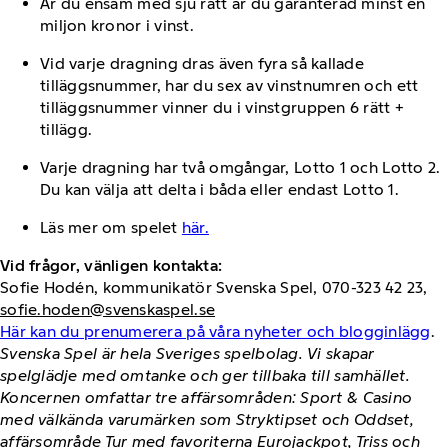
Är du ensam med sju rätt är du garanterad minst en
miljon kronor i vinst.
Vid varje dragning dras även fyra så kallade
tilläggsnummer, har du sex av vinstnumren och ett
tilläggsnummer vinner du i vinstgruppen 6 rätt +
tillägg.
Varje dragning har två omgångar, Lotto 1 och Lotto 2.
Du kan välja att delta i båda eller endast Lotto 1.
Läs mer om spelet
här.
Vid frågor, vänligen kontakta:
Sofie Hodén, kommunikatör Svenska Spel, 070-323 42 23,
sofie.hoden@svenskaspel.se
Här kan du prenumerera på våra nyheter och blogginlägg
.
Svenska Spel är hela Sveriges spelbolag. Vi skapar
spelglädje med omtanke och ger tillbaka till samhället.
Koncernen omfattar tre affärsområden: Sport & Casino
med välkända varumärken som Stryktipset och Oddset,
affärsområde Tur med favoriterna Eurojackpot, Triss och