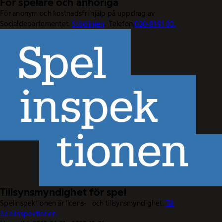
För spelare och anhöriga
För anonym och kostnadsfri hjälp på uppdrag av
Socialdepartementet.
Stödlinjen
. Telefon
020-81 91 00.
Tillsynsmyndighet för spel
Spelinspektionen är licens- och tillsynsmyndighet.
Till
Spelinspektionen.