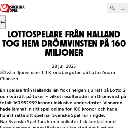
Hoppa till innehåll
Sök efter:
Sök
LOTTOSPELARE FRÅN HALLAND
TOG HEM DRÖMVINSTEN PÅ 160
MILJONER
28 juli 2025
En spelare från Hallands län fick i helgen sju rätt på Lotto 2
och två rätt på Joker – vilket resulterade i en Drömvinst på
totalt 160 952 939 kronor inklusive undervinster. Vinnaren
hade lämnat in sitt spel online för 100 kronor och hade
hunnit rätta sitt spel när Svenska Spel Tur ringde.
När Svenska Spel Turs kommunikatör fick kontakt med
Lottovinnaren under lördagskvällen stod det klart att