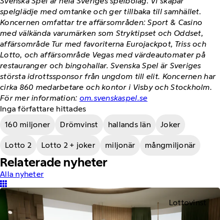
Svenska Spel är hela Sveriges spelbolag. Vi skapar
spelglädje med omtanke och ger tillbaka till samhället.
Koncernen omfattar tre affärsområden: Sport & Casino
med välkända varumärken som Stryktipset och Oddset,
affärsområde Tur med favoriterna Eurojackpot, Triss och
Lotto, och affärsområde Vegas med värdeautomater på
restauranger och bingohallar. Svenska Spel är Sveriges
största idrottssponsor från ungdom till elit. Koncernen har
cirka 860 medarbetare och kontor i Visby och Stockholm.
För mer information:
om.svenskaspel.se
Inga författare hittades
160 miljoner
Drömvinst
hallands län
Joker
Lotto 2
Lotto 2 + joker
miljonär
mångmiljonär
Relaterade nyheter
Alla nyheter
Lottovinst