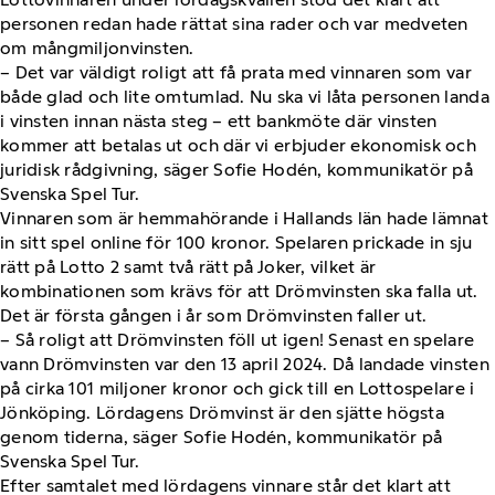
personen redan hade rättat sina rader och var medveten
om mångmiljonvinsten.
– Det var väldigt roligt att få prata med vinnaren som var
både glad och lite omtumlad. Nu ska vi låta personen landa
i vinsten innan nästa steg – ett bankmöte där vinsten
kommer att betalas ut och där vi erbjuder ekonomisk och
juridisk rådgivning, säger Sofie Hodén, kommunikatör på
Svenska Spel Tur.
Vinnaren som är hemmahörande i Hallands län hade lämnat
in sitt spel online för 100 kronor. Spelaren prickade in sju
rätt på Lotto 2 samt två rätt på Joker, vilket är
kombinationen som krävs för att Drömvinsten ska falla ut.
Det är första gången i år som Drömvinsten faller ut.
– Så roligt att Drömvinsten föll ut igen! Senast en spelare
vann Drömvinsten var den 13 april 2024. Då landade vinsten
på cirka 101 miljoner kronor och gick till en Lottospelare i
Jönköping. Lördagens Drömvinst är den sjätte högsta
genom tiderna, säger Sofie Hodén, kommunikatör på
Svenska Spel Tur.
Efter samtalet med lördagens vinnare står det klart att