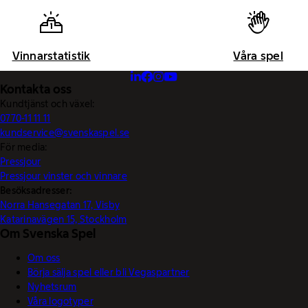
Vinnarstatistik
Våra spel
Kontakta oss
Kundtjänst och växel:
0770-11 11 11
kundservice@svenskaspel.se
För media:
Pressjour
Pressjour vinster och vinnare
Besöksadresser:
Norra Hansegatan 17, Visby
Katarinavägen 15, Stockholm
Om Svenska Spel
Om oss
Börja sälja spel eller bli Vegaspartner
Nyhetsrum
Våra logotyper