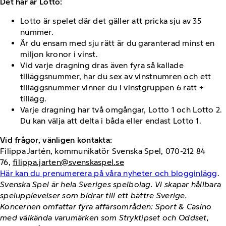
Det här är Lotto:
Lotto är spelet där det gäller att pricka sju av 35
nummer.
Är du ensam med sju rätt är du garanterad minst en
miljon kronor i vinst.
Vid varje dragning dras även fyra så kallade
tilläggsnummer, har du sex av vinstnumren och ett
tilläggsnummer vinner du i vinstgruppen 6 rätt +
tillägg.
Varje dragning har två omgångar, Lotto 1 och Lotto 2.
Du kan välja att delta i båda eller endast Lotto 1.
Vid frågor, vänligen kontakta:
Filippa Jartén, kommunikatör Svenska Spel, 070-212 84
76,
filippa.jarten@svenskaspel.se
Här kan du prenumerera på våra nyheter och blogginlägg
.
Svenska Spel är hela Sveriges spelbolag. Vi skapar hållbara
spelupplevelser som bidrar till ett bättre Sverige.
Koncernen omfattar fyra affärsområden: Sport & Casino
med välkända varumärken som Stryktipset och Oddset,