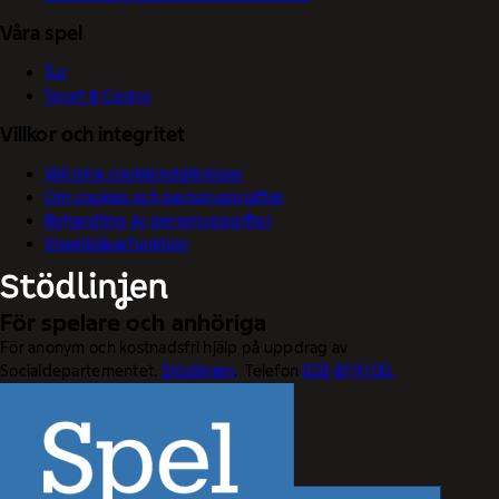
Våra spel
Tur
Sport & Casino
Villkor och integritet
Välj dina cookieinställningar
Om cookies och personuppgifter
Behandling av personuppgifter
Visselblåsarfunktion
För spelare och anhöriga
För anonym och kostnadsfri hjälp på uppdrag av
Socialdepartementet.
Stödlinjen
. Telefon
020-81 91 00.