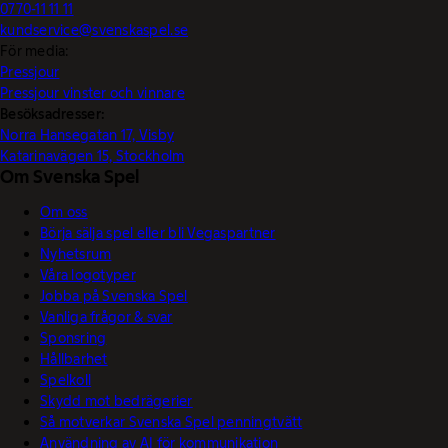
0770-11 11 11
kundservice@svenskaspel.se
För media:
Pressjour
Pressjour vinster och vinnare
Besöksadresser:
Norra Hansegatan 17, Visby
Katarinavägen 15, Stockholm
Om Svenska Spel
Om oss
Börja sälja spel eller bli Vegaspartner
Nyhetsrum
Våra logotyper
Jobba på Svenska Spel
Vanliga frågor & svar
Sponsring
Hållbarhet
Spelkoll
Skydd mot bedrägerier
Så motverkar Svenska Spel penningtvätt
Användning av AI för kommunikation