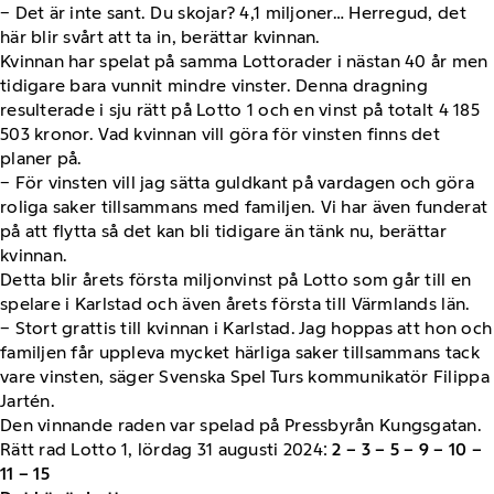
− Det är inte sant. Du skojar? 4,1 miljoner… Herregud, det
här blir svårt att ta in, berättar kvinnan.
Kvinnan har spelat på samma Lottorader i nästan 40 år men
tidigare bara vunnit mindre vinster. Denna dragning
resulterade i sju rätt på Lotto 1 och en vinst på totalt 4 185
503 kronor. Vad kvinnan vill göra för vinsten finns det
planer på.
− För vinsten vill jag sätta guldkant på vardagen och göra
roliga saker tillsammans med familjen. Vi har även funderat
på att flytta så det kan bli tidigare än tänk nu, berättar
kvinnan.
Detta blir årets första miljonvinst på Lotto som går till en
spelare i Karlstad och även årets första till Värmlands län.
− Stort grattis till kvinnan i Karlstad. Jag hoppas att hon och
familjen får uppleva mycket härliga saker tillsammans tack
vare vinsten, säger Svenska Spel Turs kommunikatör Filippa
Jartén.
Den vinnande raden var spelad på Pressbyrån Kungsgatan.
Rätt rad Lotto 1, lördag 31 augusti 2024:
2 – 3 – 5 – 9 – 10 –
11 – 15