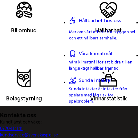
Hållbarhet hos oss
Bli ombud
Hållbarhet
Mer om vårt arbete för trygga spel
och ett hållbart samhälle.
Våra klimatmål
Våra klimatmål för att bidra till en
långsiktigt hållbar framtid.
Sunda intäkter
Sunda intäkter är intäkter från
spelare med låg risk för
Bolagstyrning
Vinnarstatistik
spelproblem.
Kontakta oss
Kundtjänst och växel:
0770-11 11 11
kundservice@svenskaspel.se