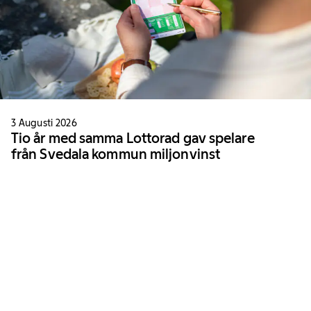
3 Augusti 2026
Tio år med samma Lottorad gav spelare
från Svedala kommun miljonvinst