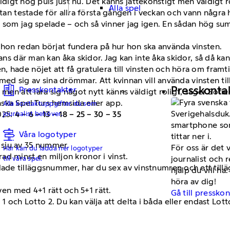
väldigt hög puls just nu. Det känns jättekonstigt men väldigt r
Alla spel
utan testade för allra första gången i veckan och vann några
 som jag spelade – och så vinner jag igen. En sådan hög summ
 hon redan börjat fundera på hur hon ska använda vinsten.
ans där man kan åka skidor. Jag kan inte åka skidor, så då kan
 hade nöjet att få gratulera till vinsten och höra om framt
med sig av sina drömmar. Att kvinnan vill använda vinsten till a
Presskonta
Presskontakter
, men att lära sig något nytt känns väldigt roligt, säger So
ska Spel Turs hemsida eller app.
Alla kontaktuppgifter du som
025:
4 – 6 – 13 – 18 – 25 – 30 – 35
journalist behöver.
Våra logotyper
a sju av 35 nummer.
För oss är det 
Här kan du ladda ner logotyper
ad minst en miljon kronor i vinst.
journalist och 
till våra spel.
llade tilläggsnummer, har du sex av vinstnumren och ett til
hjälp du vill h
höra av dig!
n med 4+1 rätt och 5+1 rätt.
Gå till pressko
 och Lotto 2. Du kan välja att delta i båda eller endast Lotto