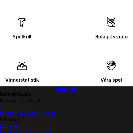
Spelkoll
Bolagstyrning
Vinnarstatistik
Våra spel
Kontakta oss
Kundtjänst och växel:
0770-11 11 11
kundservice@svenskaspel.se
För media:
Pressjour
Pressjour vinster och vinnare