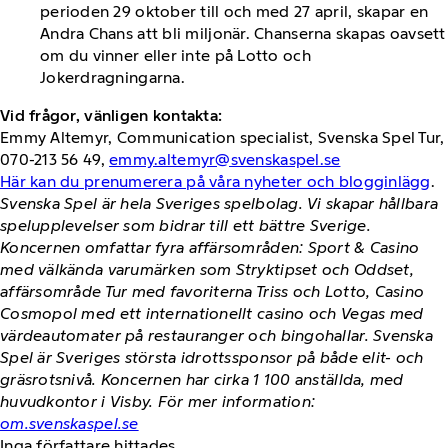
perioden 29 oktober till och med 27 april, skapar en
Andra Chans att bli miljonär. Chanserna skapas oavsett
om du vinner eller inte på Lotto och
Jokerdragningarna.
Vid frågor, vänligen kontakta:
Emmy Altemyr, Communication specialist, Svenska Spel Tur,
070-213 56 49,
emmy.altemyr@svenskaspel.se
Här kan du prenumerera på våra nyheter och blogginlägg
.
Svenska Spel är hela Sveriges spelbolag. Vi skapar hållbara
spelupplevelser som bidrar till ett bättre Sverige.
Koncernen omfattar fyra affärsområden: Sport & Casino
med välkända varumärken som Stryktipset och Oddset,
affärsområde Tur med favoriterna Triss och Lotto, Casino
Cosmopol med ett internationellt casino och Vegas med
värdeautomater på restauranger och bingohallar. Svenska
Spel är Sveriges största idrottssponsor på både elit- och
gräsrotsnivå. Koncernen har cirka 1 100 anställda, med
huvudkontor i Visby. För mer information:
om.svenskaspel.se
Inga författare hittades