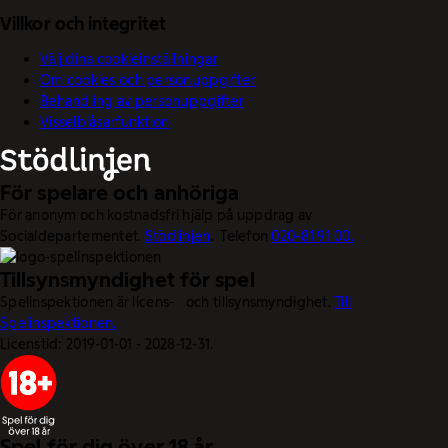
Villkor och integritet
Välj dina cookieinställningar
Om cookies och personuppgifter
Behandling av personuppgifter
Visselblåsarfunktion
För spelare och anhöriga
För anonym och kostnadsfri hjälp på uppdrag av
Socialdepartementet.
Stödlinjen
. Telefon
020-81 91 00.
Tillsynsmyndighet för spel
Spelinspektionen är licens- och tillsynsmyndighet.
Till
Spelinspektionen.
Licenstid: 2019-01-01 - 2028-12-31.
Spel för dig över 18 år