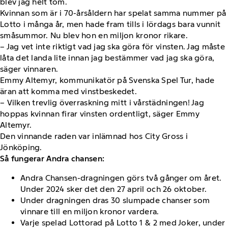
blev jag helt tom.
Kvinnan som är i 70-årsåldern har spelat samma nummer på
Lotto i många år, men hade fram tills i lördags bara vunnit
småsummor. Nu blev hon en miljon kronor rikare.
– Jag vet inte riktigt vad jag ska göra för vinsten. Jag måste
låta det landa lite innan jag bestämmer vad jag ska göra,
säger vinnaren.
Emmy Altemyr, kommunikatör på Svenska Spel Tur, hade
äran att komma med vinstbeskedet.
– Vilken trevlig överraskning mitt i vårstädningen! Jag
hoppas kvinnan firar vinsten ordentligt, säger Emmy
Altemyr.
Den vinnande raden var inlämnad hos City Gross i
Jönköping.
Så fungerar Andra chansen:
Andra Chansen-dragningen görs två gånger om året.
Under 2024 sker det den 27 april och 26 oktober.
Under dragningen dras 30 slumpade chanser som
vinnare till en miljon kronor vardera.
Varje spelad Lottorad på Lotto 1 & 2 med Joker, under