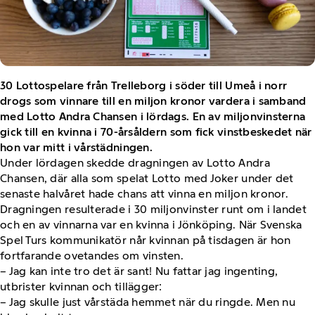
30 Lottospelare från Trelleborg i söder till Umeå i norr
drogs som vinnare till en miljon kronor vardera i samband
med Lotto Andra Chansen i lördags. En av miljonvinsterna
gick till en kvinna i 70-årsåldern som fick vinstbeskedet när
hon var mitt i vårstädningen.
Under lördagen skedde dragningen av Lotto Andra
Chansen, där alla som spelat Lotto med Joker under det
senaste halvåret hade chans att vinna en miljon kronor.
Dragningen resulterade i 30 miljonvinster runt om i landet
och en av vinnarna var en kvinna i Jönköping. När Svenska
Spel Turs kommunikatör når kvinnan på tisdagen är hon
fortfarande ovetandes om vinsten.
– Jag kan inte tro det är sant! Nu fattar jag ingenting,
utbrister kvinnan och tillägger:
– Jag skulle just vårstäda hemmet när du ringde. Men nu