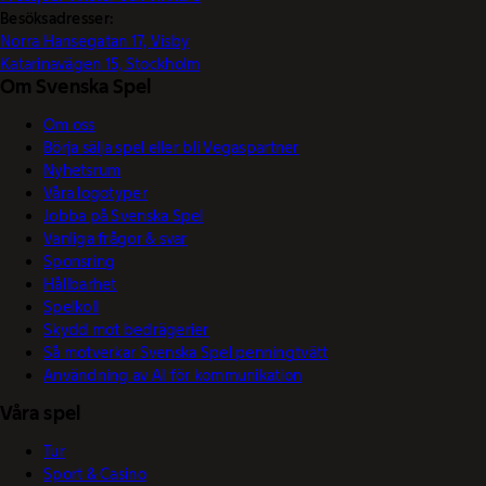
Besöksadresser:
Norra Hansegatan 17, Visby
Katarinavägen 15, Stockholm
Om Svenska Spel
Om oss
Börja sälja spel eller bli Vegaspartner
Nyhetsrum
Våra logotyper
Jobba på Svenska Spel
Vanliga frågor & svar
Sponsring
Hållbarhet
Spelkoll
Skydd mot bedrägerier
Så motverkar Svenska Spel penningtvätt
Användning av AI för kommunikation
Våra spel
Tur
Sport & Casino