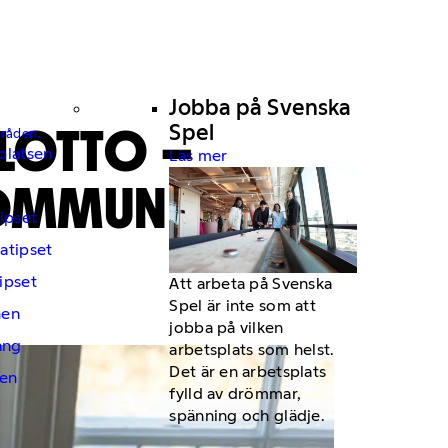
Jobba på Svenska
 LOTTO –
Spel
mråden.
platsen
Läs mer
KOMMUN
ipset
atipset
ipset
Att arbeta på Svenska
Spel är inte som att
hen
jobba på vilken
ng
arbetsplats som helst.
Det är en arbetsplats
en
fylld av drömmar,
spänning och glädje.