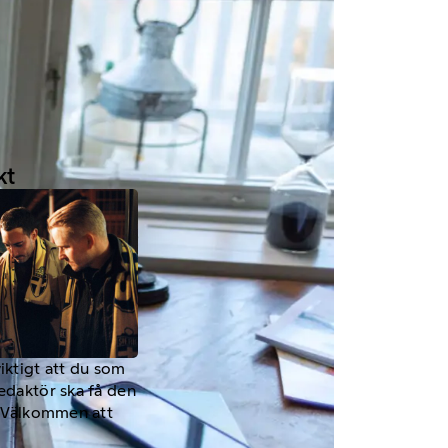
kt
viktigt att du som
redaktör ska få den
a. Välkommen att