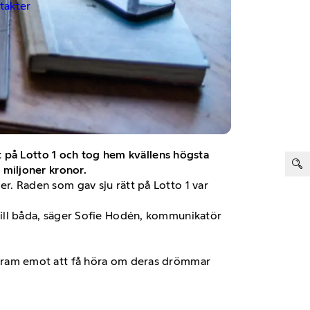
ntakter
ter:
t på Lotto 1 och tog hem kvällens högsta
4 miljoner kronor.
rer. Raden som gav sju rätt på Lotto 1 var
s till båda, säger Sofie Hodén, kommunikatör
er fram emot att få höra om deras drömmar