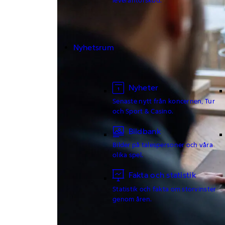
Nyhetsrum
Nyheter
Senaste nytt från koncernen, Tur
och Sport & Casino.
Bildbank
Bilder på talespersoner och våra
olika spel.
Fakta och statistik
Statistik och fakta om storvinster
genom åren.