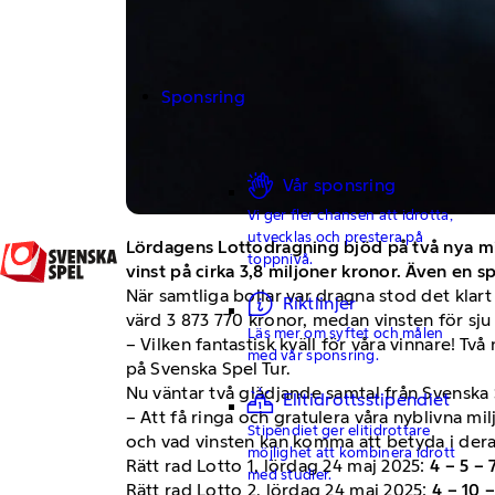
Sponsring
Vår sponsring
Vi ger fler chansen att idrotta,
utvecklas och prestera på
Lördagens Lottodragning bjöd på två nya mil
toppnivå.
vinst på cirka 3,8 miljoner kronor. Även en sp
När samtliga bollar var dragna stod det klart
Riktlinjer
värd 3 873 770 kronor, medan vinsten för sju 
Läs mer om syftet och målen
– Vilken fantastisk kväll för våra vinnare! T
med vår sponsring.
på Svenska Spel Tur.
Nu väntar två glädjande samtal från Svenska
Elitidrottsstipendiet
– Att få ringa och gratulera våra nyblivna m
Stipendiet ger elitidrottare
och vad vinsten kan komma att betyda i deras
möjlighet att kombinera idrott
Rätt rad Lotto 1, lördag 24 maj 2025:
4 – 5 – 
med studier.
Rätt rad Lotto 2, lördag 24 maj 2025:
4 – 10 –