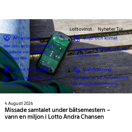
Lottovinst
Nyheter Tur
Affärsansvar
Miljö och klimat
Mer om varför vi ska vara ett
Så jobbar vi för att minska vår
föredöme inom hållbart
miljöpåverkan.
företagande.
Grönt kort 2030
Matchfixning
Läs mer om vårt miljö- och
Vi jobbar för att motverka och
klimatprogram.
förebygga matchfixning.
4 Augusti 2026
Missade samtalet under båtsemestern –
vann en miljon i Lotto Andra Chansen