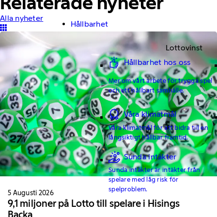
Relaterade nyheter
Alla nyheter
Hållbarhet
Lottovinst
Hållbarhet hos oss
Mer om vårt arbete för trygga spel
och ett hållbart samhälle.
Våra klimatmål
Våra klimatmål för att bidra till en
långsiktigt hållbar framtid.
Sunda intäkter
Sunda intäkter är intäkter från
spelare med låg risk för
spelproblem.
5 Augusti 2026
9,1 miljoner på Lotto till spelare i Hisings
Backa