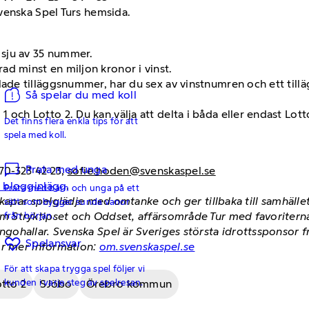
venska Spel Turs hemsida.
a sju av 35 nummer.
ad minst en miljon kronor i vinst.
llade tilläggsnummer, har du sex av vinstnumren och ett til
Så spelar du med koll
 och Lotto 2. Du kan välja att delta i båda eller endast Lotto
Det finns flera enkla tips för att
spela med koll.
Prata med unga
70-323 42 23,
sofie.hoden@svenskaspel.se
h blogginlägg
.
Prata med barn och unga på ett
skapar spelglädje med omtanke och ger tillbaka till samhäll
sätt som bygger sunda vanor
från början.
 Stryktipset och Oddset, affärsområde Tur med favoriterna
hallar. Svenska Spel är Sveriges största idrottssponsor fr
Spelansvar
ör mer information:
om.svenskaspel.se
För att skapa trygga spel följer vi
kunden i varje steg av spelresan.
tto 2
SJöbo
Örebro kommun