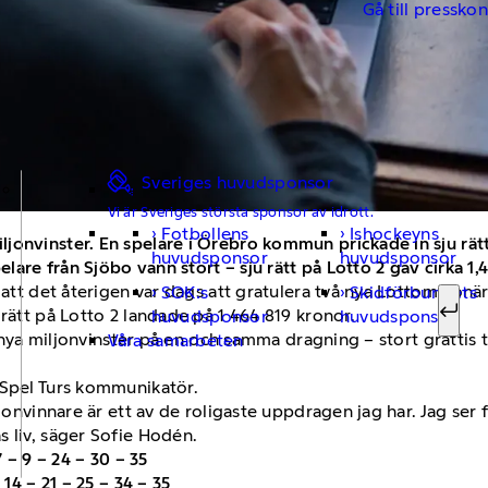
Gå till pressko
Sveriges huvudsponsor
Vi är Sveriges största sponsor av idrott.
Fotbollens
Ishockeyns
Sök ef
jonvinster. En spelare i Örebro kommun prickade in sju rät
huvudsponsor
huvudsponsor
elare från Sjöbo vann stort – sju rätt på Lotto 2 gav cirka 1,
 att det återigen var dags att gratulera två nya Lottomiljonä
SOK:s
Skidförbundets
rätt på Lotto 2 landade på 1 464 819 kronor.
huvudsponsor
huvudsponsor
Sök
vå nya miljonvinster på en och samma dragning – stort gratti
Våra samarbeten
 Spel Turs kommunikatör.
iljonvinnare är ett av de roligaste uppdragen jag har. Jag s
 liv, säger Sofie Hodén.
7 – 9 – 24 – 30 – 35
 14 – 21 – 25 – 34 – 35