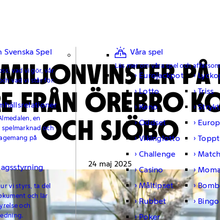
 Svenska Spel
Våra spel
MILJONVINSTER PÅ
Läs mer om våra spel och affärso
ss, vad vi gör, vår
Eurojackpot
Lycko
och vad vi står för.
RE FRÅN ÖREBRO 
Lotto
Triss
mhällsrelationer
Keno
Strykt
OCH SJÖBO
Almedalen, en
Oddset
Europ
e spelmarknad och
Vikinglotto
Toppt
gagemang på
Challenge
Matc
24 maj 2025
lagsstyrning
Casino
Moma
Måltipset
Bomb
r vi styrs, ta del
okument och lär
Rubbet
Bingo
yrelse och
ledning.
Poker