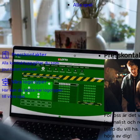
Alla spel
Presskonta
Presskontakter
Alla kontaktuppgifter du som
journalist behöver.
Våra logotyper
Här kan du ladda ner logotyper
till våra spel.
För oss är det 
journalist och 
hjälp du vill h
höra av dig!