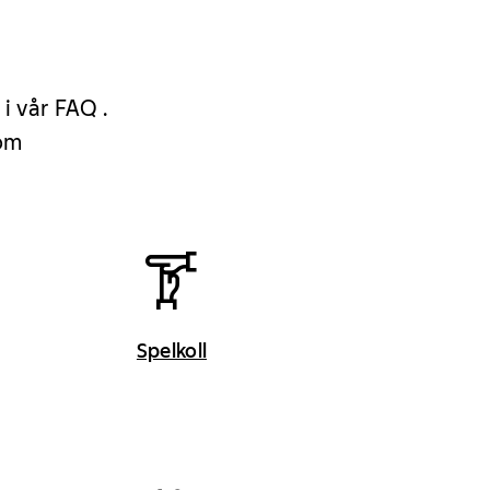
 i vår FAQ .
 om
Spelkoll