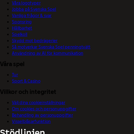
Våra logotyper
Jobba på Svenska Spel
Vanliga frågor & svar
Sponsring
Hållbarhet
Spelkoll
Skydd mot bedrägerier
Så motverkar Svenska Spel penningtvätt
Användning av AI för kommunikation
Våra spel
Tur
Sport & Casino
Villkor och integritet
Välj dina cookieinställningar
Om cookies och personuppgifter
Behandling av personuppgifter
Visselblåsarfunktion