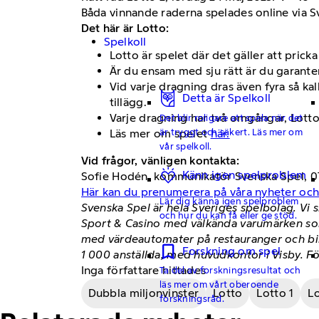
Båda vinnande raderna spelades online via S
Det här är Lotto:
Spelkoll
Lotto är spelet där det gäller att prick
Är du ensam med sju rätt är du garanter
Vid varje dragning dras även fyra så ka
Detta är Spelkoll
tillägg.
Varje dragning har två omgångar, Lotto 1
Det blir roligare att spela när det
är tryggt och säkert. Läs mer om
Läs mer om spelet
här.
vår spelkoll.
Vid frågor, vänligen kontakta:
Känn igen spelproblem
Sofie Hodén, kommunikatör Svenska Spel, 0
Här kan du prenumerera på våra nyheter oc
Lär dig känna igen spelproblem
Svenska Spel är hela Sveriges spelbolag. Vi 
och hur du kan få eller ge stöd.
Sport & Casino med välkända varumärken som
med värdeautomater på restauranger och bingo
Forskning om spel
1 000 anställda, med huvudkontor i Visby. F
Inga författare hittades
Ta del av forskningsresultat och
läs mer om vårt oberoende
Dubbla miljonvinster
Lotto
Lotto 1
Lo
forskningsråd.