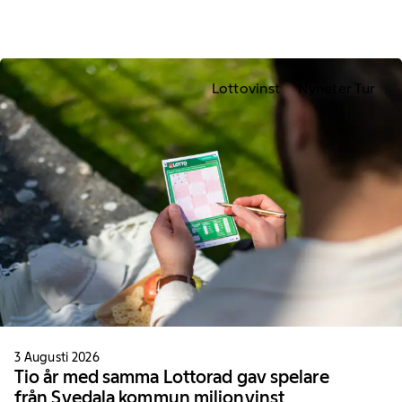
Lottovinst
Nyheter Tur
3 Augusti 2026
Tio år med samma Lottorad gav spelare
från Svedala kommun miljonvinst