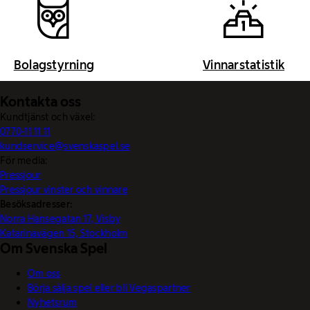
Bolagstyrning
Vinnarstatistik
Kontakta oss
Kundtjänst och växel:
0770-11 11 11
kundservice@svenskaspel.se
För media:
Pressjour
Pressjour vinster och vinnare
Besöksadresser:
Norra Hansegatan 17, Visby
Katarinavägen 15, Stockholm
Om Svenska Spel
Om oss
Börja sälja spel eller bli Vegaspartner
Nyhetsrum