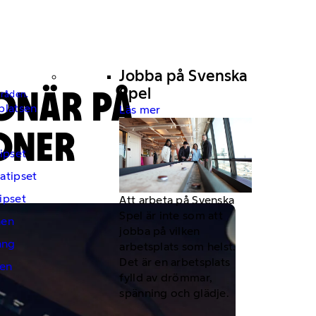
Jobba på Svenska
ONÄR PÅ
Spel
mråden.
platsen
Läs mer
JONER
ipset
atipset
ipset
Att arbeta på Svenska
Spel är inte som att
hen
jobba på vilken
ng
arbetsplats som helst.
Det är en arbetsplats
en
fylld av drömmar,
spänning och glädje.