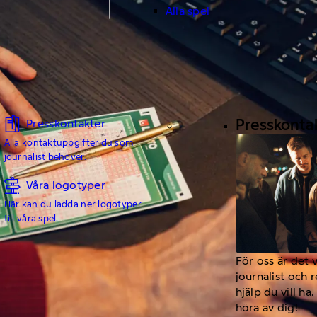
Alla spel
Presskonta
Presskontakter
Alla kontaktuppgifter du som
journalist behöver.
Våra logotyper
Här kan du ladda ner logotyper
till våra spel.
För oss är det 
journalist och 
hjälp du vill h
höra av dig!