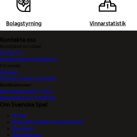
Bolagstyrning
Vinnarstatistik
Kontakta oss
Kundtjänst och växel:
0770-11 11 11
kundservice@svenskaspel.se
För media:
Pressjour
Pressjour vinster och vinnare
Besöksadresser:
Norra Hansegatan 17, Visby
Katarinavägen 15, Stockholm
Om Svenska Spel
Om oss
Börja sälja spel eller bli Vegaspartner
Nyhetsrum
Våra logotyper