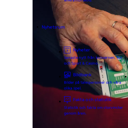
Nyhetsrum
Nyheter
Senaste nytt från koncernen, Tur
och Sport & Casino.
Bildbank
Bilder på talespersoner och våra
olika spel.
Fakta och statistik
Statistik och fakta om storvinster
genom åren.