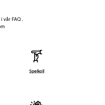
 i vår FAQ .
 om
Spelkoll