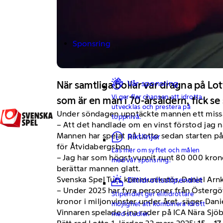
Sponsring
Vår sponsring
När samtliga bollar var dragna på Lo
Vi ger fler chansen att idrotta,
som är en man i 70-årsåldern, fick se s
utvecklas och prestera på
Under söndagen upptäckte mannen ett missat s
toppnivå.
– Att det handlade om en vinst förstod jag n
Mannen har spelat på Lotto sedan starten på 
Riktlinjer
för Åtvidabergsbon.
Läs mer om syftet och målen
– Jag har som högst vunnit runt 80 000 kronor t
med vår sponsring.
berättar mannen glatt.
Svenska Spel Turs kommunikatör, Daniel Arnk
Elitidrottsstipendiet
– Under 2025 har fyra personer från Östergö
Stipendiet ger elitidrottare
kronor i miljonvinster under året, säger Danie
möjlighet att kombinera idrott
Vinnaren spelade sina rader på ICA Nära Sjö
med studier.