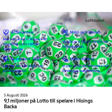
Lottovinst
Affärsansvar
Miljö och klimat
Mer om varför vi ska vara ett
Så jobbar vi för att minska vår
föredöme inom hållbart
miljöpåverkan.
företagande.
Grönt kort 2030
Matchfixning
Läs mer om vårt miljö- och
Vi jobbar för att motverka och
klimatprogram.
förebygga matchfixning.
5 Augusti 2026
9,1 miljoner på Lotto till spelare i Hisings
Backa