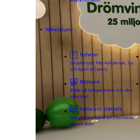
Nyhetsrum
Nyheter
Senaste nytt från koncernen, Tur
och Sport & Casino.
Bildbank
Bilder på talespersoner och våra
olika spel.
Fakta och statistik
Statistik och fakta om storvinster
genom åren.