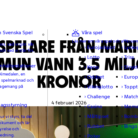
 Svenska Spel
Våra spel
SPELARE FRÅN MARI
Läs mer om våra spel och affärso
ss, vad vi gör, vår
Eurojackpot
Lycko
och vad vi står för.
UN VANN 3,5 MIL
Lotto
Triss
mhällsrelationer
Keno
Strykt
KRONOR
Almedalen, en
Oddset
Europ
e spelmarknad och
Vikinglotto
Toppt
gagemang på
Challenge
Matc
4 februari 2026
lagsstyrning
Casino
Moma
Måltipset
Bomb
r vi styrs, ta del
okument och lär
Rubbet
Bingo
yrelse och
ledning.
Poker