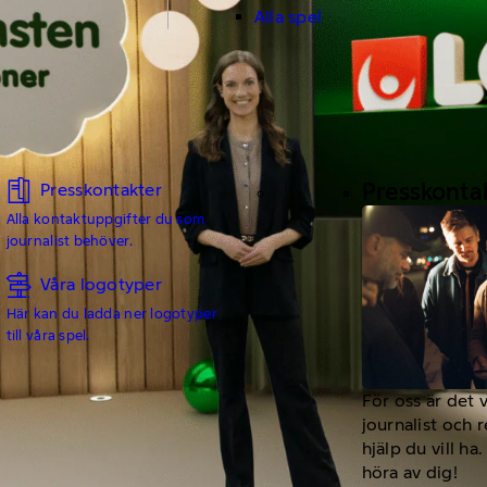
Alla spel
Presskonta
Presskontakter
Alla kontaktuppgifter du som
journalist behöver.
Våra logotyper
Här kan du ladda ner logotyper
till våra spel.
För oss är det 
journalist och 
hjälp du vill h
höra av dig!