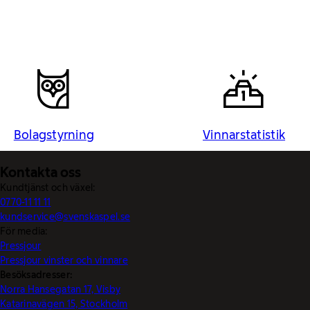
Bolagstyrning
Vinnarstatistik
Kontakta oss
Kundtjänst och växel:
0770-11 11 11
kundservice@svenskaspel.se
För media:
Pressjour
Pressjour vinster och vinnare
Besöksadresser:
Norra Hansegatan 17, Visby
Katarinavägen 15, Stockholm