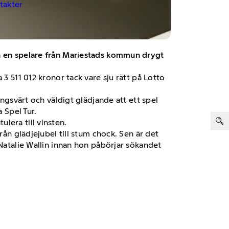
ntakter
nn en spelare från Mariestads kommun drygt
3 511 012 kronor tack vare sju rätt på Lotto
ingsvärt och väldigt glädjande att ett spel
 Spel Tur.
ter:
lera till vinsten.
rån glädjejubel till stum chock. Sen är det
 Natalie Wallin innan hon påbörjar sökandet