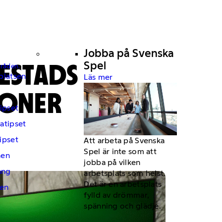
Jobba på Svenska
ESTADS
Spel
mråden.
platsen
Läs mer
JONER
ipset
atipset
ipset
Att arbeta på Svenska
Spel är inte som att
hen
jobba på vilken
ng
arbetsplats som helst.
Det är en arbetsplats
en
fylld av drömmar,
spänning och glädje.