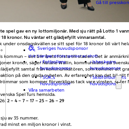
Gå till pressko
e spel gav en ny lottomiljonär. Med sju rätt på Lotto 1 va
 18 kronor. Nu väntar ett glädjefyllt vinnarsamtal.
nder onsdagskvällen se sitt spel för 18 kronor bli värt hela 
Sveriges huvudsponsor
ds kommun – det blir årets första till staden. Det är anmärkn
Vi är Sveriges största sponsor av idrott.
Fotbollens
Ishockeyns
miljoner kronor, säger Natalie Wallin, kommunikatör på Svenska
Sök ef
huvudsponsor
huvudsponsor
lädjefyllt samtal från kommunikatören, som kommer att gratu
aktion på den glada nyheten. Av erfarenhet kan det bli allt f
SOK:s
Skidförbundets
ora drömmar som kommer förverkligas tack vare vinsten, säger
huvudsponsor
huvudsponsor
Sök
Våra samarbeten
Svenska Spel Turs hemsida.
026:
2 – 4 – 7 – 17 – 25 – 26 – 29
a sju av 35 nummer.
ad minst en miljon kronor i vinst.