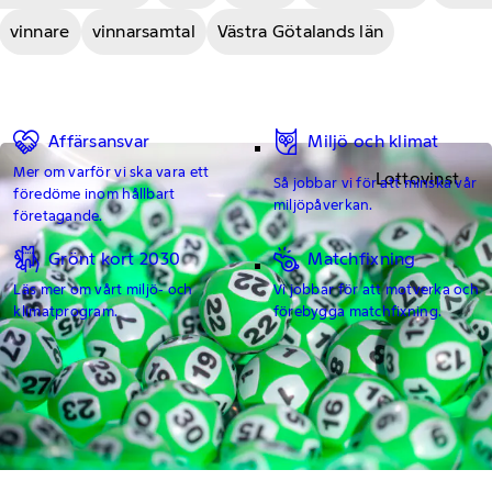
vinnare
vinnarsamtal
Västra Götalands län
Affärsansvar
Miljö och klimat
Mer om varför vi ska vara ett
Lottovinst
Så jobbar vi för att minska vår
föredöme inom hållbart
miljöpåverkan.
företagande.
Grönt kort 2030
Matchfixning
Läs mer om vårt miljö- och
Vi jobbar för att motverka och
klimatprogram.
förebygga matchfixning.