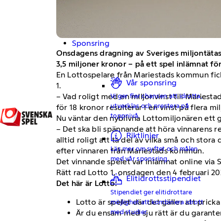
Sponsring
Onsdagens dragning av Sveriges miljontätast
3,5 miljoner kronor – på ett spel inlämnat för
En Lottospelare från Mariestads kommun fick u
Vår sponsring
1.
– Vad roligt med en miljonvinst till Mariesta
Vi ger fler chansen att idrotta,
utvecklas och prestera på
för 18 kronor resulterar i en vinst på flera 
toppnivå.
Nu väntar den nyblivna Lottomiljonären ett g
– Det ska bli spännande att höra vinnarens re
Riktlinjer
alltid roligt att ta del av vilka små och st
Läs mer om syftet och målen
efter vinnaren från Mariestads kommun.
med vår sponsring.
Det vinnande spelet var inlämnat online via 
Rätt rad Lotto 1, onsdagen den 4 februari 2
Elitidrottsstipendiet
Det här är Lotto:
Stipendiet ger elitidrottare
Lotto är spelet där det gäller att prick
möjlighet att kombinera idrott
med studier.
Är du ensam med sju rätt är du garanter