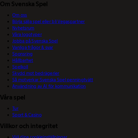
Om Svenska Spel
Om oss
Börja sälja spel eller bli Vegaspartner
Nyhetsrum
Våra logotyper
Jobba på Svenska Spel
Vanliga frågor & svar
Sponsring
Hållbarhet
Spelkoll
Skydd mot bedrägerier
Så motverkar Svenska Spel penningtvätt
Användning av AI för kommunikation
Våra spel
Tur
Sport & Casino
Villkor och integritet
Välj dina cookieinställningar