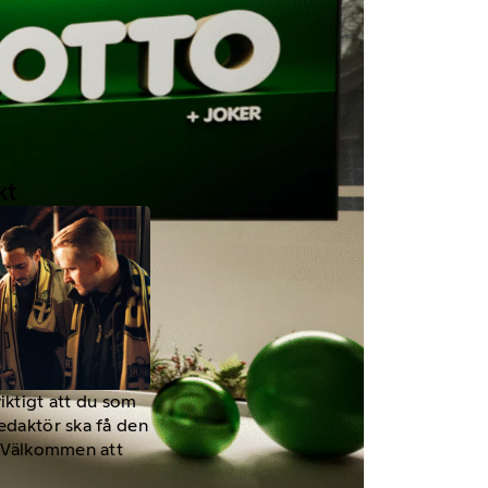
kt
viktigt att du som
redaktör ska få den
a. Välkommen att