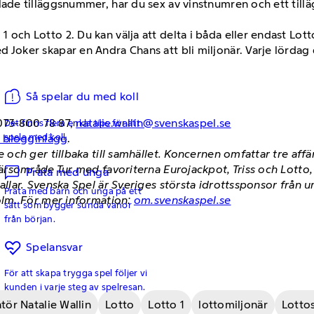
llade tilläggsnummer, har du sex av vinstnumren och ett til
 och Lotto 2. Du kan välja att delta i båda eller endast Lotto
 Joker skapar en Andra Chans att bli miljonär. Varje lördag d
Så spelar du med koll
073-800 78 87,
natalie.wallin@svenskaspel.se
Det finns flera enkla tips för att
spela med koll.
h blogginlägg
.
och ger tillbaka till samhället. Koncernen omfattar tre af
ärsområde Tur med favoriterna Eurojackpot, Triss och Lott
Prata med unga
ar. Svenska Spel är Sveriges största idrottssponsor från un
Prata med barn och unga på ett
lm. För mer information:
om.svenskaspel.se
sätt som bygger sunda vanor
från början.
Spelansvar
För att skapa trygga spel följer vi
kunden i varje steg av spelresan.
ör Natalie Wallin
Lotto
Lotto 1
lottomiljonär
Lotto