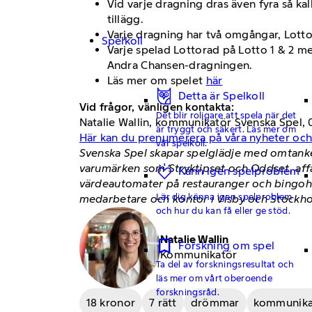
Vid varje dragning dras även fyra så ka
tillägg.
Varje dragning har två omgångar, Lotto 1
Spelkoll
Varje spelad Lottorad på Lotto 1 & 2 med
Andra Chansen-dragningen.
Läs mer om spelet
här
Detta är Spelkoll
Vid frågor, vänligen kontakta:
Det blir roligare att spela när det
Natalie Wallin, kommunikatör Svenska Spel, 
är tryggt och säkert. Läs mer om
Här kan du prenumerera på våra nyheter oc
vår spelkoll.
Svenska Spel skapar spelglädje med omtanke 
varumärken som Stryktipset och Oddset, aff
Känn igen spelproblem
värdeautomater på restauranger och bingohall
Lär dig känna igen spelproblem
medarbetare och kontor i Visby och Stockho
och hur du kan få eller ge stöd.
Natalie Wallin
Forskning om spel
Kommunikatör
Ta del av forskningsresultat och
läs mer om vårt oberoende
forskningsråd.
18 kronor
7 rätt
drömmar
kommunikat