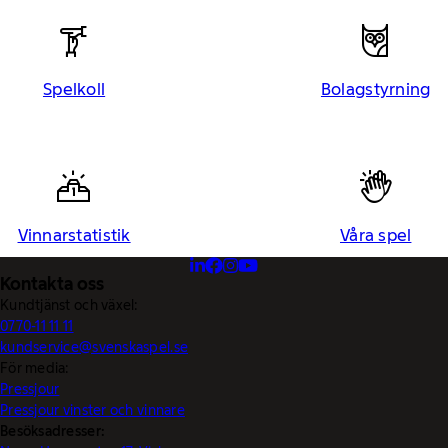
Spelkoll
Bolagstyrning
Vinnarstatistik
Våra spel
Kontakta oss
Kundtjänst och växel:
0770-11 11 11
kundservice@svenskaspel.se
För media:
Pressjour
Pressjour vinster och vinnare
Besöksadresser: