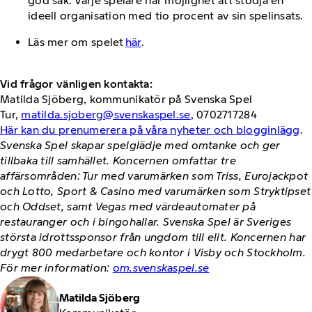
god sak. Varje spelare har möjlighet att stödja en
ideell organisation med tio procent av sin spelinsats.
Läs mer om spelet
här
.
Vid frågor vänligen kontakta:
Matilda Sjöberg, kommunikatör på Svenska Spel
Tur,
matilda.sjoberg@svenskaspel.se
, 0702717284
Här kan du prenumerera på våra nyheter och blogginlägg
.
Svenska Spel skapar spelglädje med omtanke och ger
tillbaka till samhället. Koncernen omfattar tre
affärsområden: Tur med varumärken som Triss, Eurojackpot
och Lotto, Sport & Casino med varumärken som Stryktipset
och Oddset, samt Vegas med värdeautomater på
restauranger och i bingohallar. Svenska Spel är Sveriges
största idrottssponsor från ungdom till elit. Koncernen har
drygt 800 medarbetare och kontor i Visby och Stockholm.
För mer information:
om.svenskaspel.se
Matilda Sjöberg