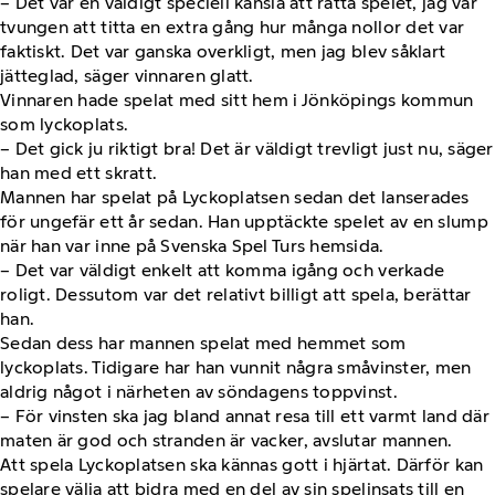
– Det var en väldigt speciell känsla att rätta spelet, jag var
tvungen att titta en extra gång hur många nollor det var
faktiskt. Det var ganska overkligt, men jag blev såklart
jätteglad, säger vinnaren glatt.
Vinnaren hade spelat med sitt hem i Jönköpings kommun
som lyckoplats.
– Det gick ju riktigt bra! Det är väldigt trevligt just nu, säger
han med ett skratt.
Mannen har spelat på Lyckoplatsen sedan det lanserades
för ungefär ett år sedan. Han upptäckte spelet av en slump
när han var inne på Svenska Spel Turs hemsida.
– Det var väldigt enkelt att komma igång och verkade
roligt. Dessutom var det relativt billigt att spela, berättar
han.
Sedan dess har mannen spelat med hemmet som
lyckoplats. Tidigare har han vunnit några småvinster, men
aldrig något i närheten av söndagens toppvinst.
– För vinsten ska jag bland annat resa till ett varmt land där
maten är god och stranden är vacker, avslutar mannen.
Att spela Lyckoplatsen ska kännas gott i hjärtat. Därför kan
spelare välja att bidra med en del av sin spelinsats till en