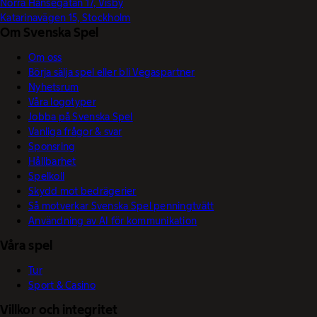
Norra Hansegatan 17, Visby
Katarinavägen 15, Stockholm
Om Svenska Spel
Om oss
Börja sälja spel eller bli Vegaspartner
Nyhetsrum
Våra logotyper
Jobba på Svenska Spel
Vanliga frågor & svar
Sponsring
Hållbarhet
Spelkoll
Skydd mot bedrägerier
Så motverkar Svenska Spel penningtvätt
Användning av AI för kommunikation
Våra spel
Tur
Sport & Casino
Villkor och integritet