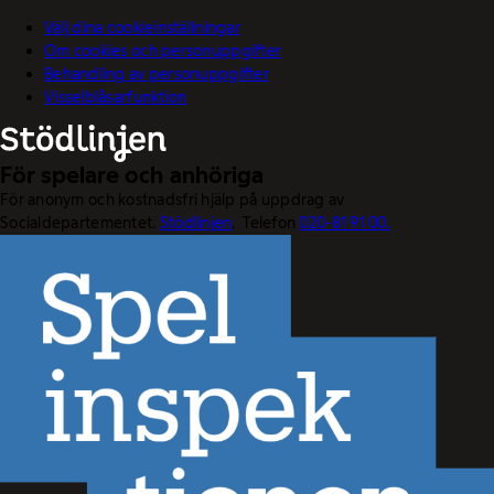
Välj dina cookieinställningar
Om cookies och personuppgifter
Behandling av personuppgifter
Visselblåsarfunktion
För spelare och anhöriga
För anonym och kostnadsfri hjälp på uppdrag av
Socialdepartementet.
Stödlinjen
. Telefon
020-81 91 00.