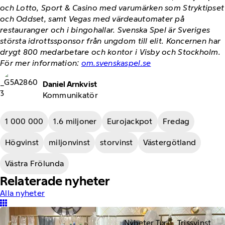
och Lotto, Sport & Casino med varumärken som Stryktipset
och Oddset, samt Vegas med värdeautomater på
restauranger och i bingohallar. Svenska Spel är Sveriges
största idrottssponsor från ungdom till elit. Koncernen har
drygt 800 medarbetare och kontor i Visby och Stockholm.
För mer information:
om.svenskaspel.se
Daniel Arnkvist
Kommunikatör
1 000 000
1.6 miljoner
Eurojackpot
Fredag
Högvinst
miljonvinst
storvinst
Västergötland
Västra Frölunda
Relaterade nyheter
Alla nyheter
Nyheter Tur
Trissvinst