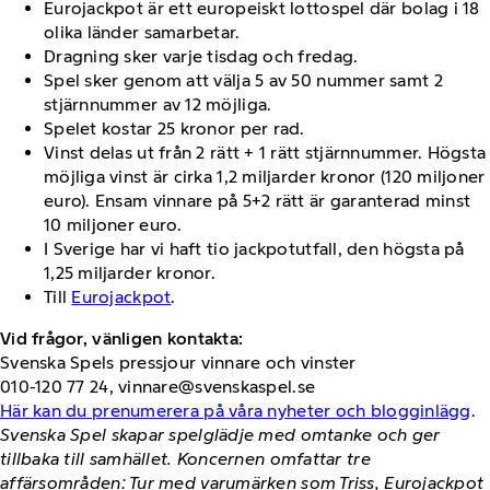
Eurojackpot är ett europeiskt lottospel där bolag i 18
olika länder samarbetar.
Dragning sker varje tisdag och fredag.
Spel sker genom att välja 5 av 50 nummer samt 2
stjärnnummer av 12 möjliga.
Spelet kostar 25 kronor per rad.
Vinst delas ut från 2 rätt + 1 rätt stjärnnummer. Högsta
möjliga vinst är cirka 1,2 miljarder kronor (120 miljoner
euro). Ensam vinnare på 5+2 rätt är garanterad minst
10 miljoner euro.
I Sverige har vi haft tio jackpotutfall, den högsta på
1,25 miljarder kronor.
Till
Eurojackpot
.
Vid frågor, vänligen kontakta:
Svenska Spels pressjour vinnare och vinster
010-120 77 24, vinnare@svenskaspel.se
Här kan du prenumerera på våra nyheter och blogginlägg
.
Svenska Spel skapar spelglädje med omtanke och ger
tillbaka till samhället. Koncernen omfattar tre
affärsområden: Tur med varumärken som Triss, Eurojackpot