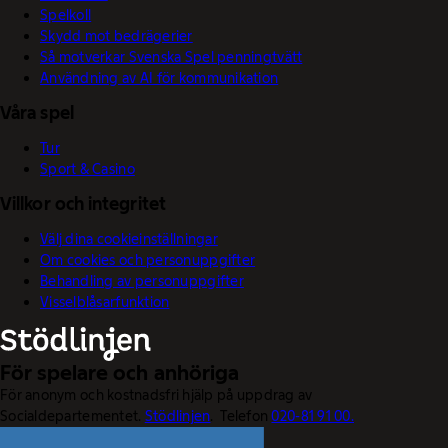
Spelkoll
Skydd mot bedrägerier
Så motverkar Svenska Spel penningtvätt
Användning av AI för kommunikation
Våra spel
Tur
Sport & Casino
Villkor och integritet
Välj dina cookieinställningar
Om cookies och personuppgifter
Behandling av personuppgifter
Visselblåsarfunktion
För spelare och anhöriga
För anonym och kostnadsfri hjälp på uppdrag av
Socialdepartementet.
Stödlinjen
. Telefon
020-81 91 00.