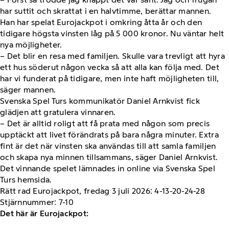
har suttit och skrattat i en halvtimme, berättar mannen.
Han har spelat Eurojackpot i omkring åtta år och den
tidigare högsta vinsten låg på 5 000 kronor. Nu väntar helt
nya möjligheter.
– Det blir en resa med familjen. Skulle vara trevligt att hyra
ett hus söderut någon vecka så att alla kan följa med. Det
har vi funderat på tidigare, men inte haft möjligheten till,
säger mannen.
Svenska Spel Turs kommunikatör Daniel Arnkvist fick
glädjen att gratulera vinnaren.
– Det är alltid roligt att få prata med någon som precis
upptäckt att livet förändrats på bara några minuter. Extra
fint är det när vinsten ska användas till att samla familjen
och skapa nya minnen tillsammans, säger Daniel Arnkvist.
Det vinnande spelet lämnades in online via Svenska Spel
Turs hemsida.
Rätt rad Eurojackpot, fredag 3 juli 2026: 4-13-20-24-28
Stjärnnummer: 7-10
Det här är Eurojackpot: