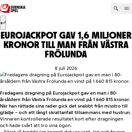
Hoppa till innehåll
Sök efter:
Sök
EUROJACKPOT GAV 1,6 MILJONER
KRONOR TILL MAN FRÅN VÄSTRA
FRÖLUNDA
8 juli 2026
Fredagens dragning på Eurojackpot gav en man i 80-
årsåldern från Västra Frölunda en vinst på 1 660 815 kronor.
När han rättade sina rader gick det snabbt från misstro till
glädje – och ett långt skrattanfall tillsammans med hustrun.
Vinnaren kontrollerade resultatet kort efter dragningen
och hade svårt att tro sina ögon.
– Först så trodde jag knappt det var sant. Jag och frugan