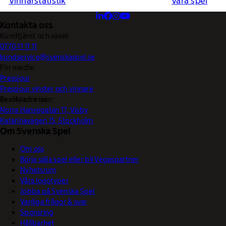
Vinnarstatistik
Våra spel
Kontakta oss
Kundtjänst och växel:
0770-11 11 11
kundservice@svenskaspel.se
För media:
Pressjour
Pressjour vinster och vinnare
Besöksadresser:
Norra Hansegatan 17, Visby
Katarinavägen 15, Stockholm
Om Svenska Spel
Om oss
Börja sälja spel eller bli Vegaspartner
Nyhetsrum
Våra logotyper
Jobba på Svenska Spel
Vanliga frågor & svar
Sponsring
Hållbarhet