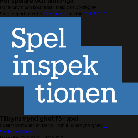
För spelare och anhöriga
För anonym och kostnadsfri hjälp på uppdrag av
Socialdepartementet.
Stödlinjen
. Telefon
020-81 91 00.
Tillsynsmyndighet för spel
Spelinspektionen är licens- och tillsynsmyndighet.
Till
Spelinspektionen.