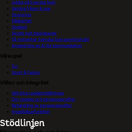
Jobba på Svenska Spel
Vanliga frågor & svar
Sponsring
Hållbarhet
Spelkoll
Skydd mot bedrägerier
Så motverkar Svenska Spel penningtvätt
Användning av AI för kommunikation
Våra spel
Tur
Sport & Casino
Villkor och integritet
Välj dina cookieinställningar
Om cookies och personuppgifter
Behandling av personuppgifter
Visselblåsarfunktion