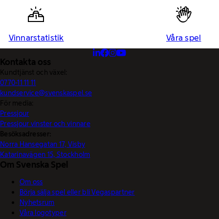
Vinnarstatistik
Våra spel
Kontakta oss
Kundtjänst och växel:
0770-11 11 11
kundservice@svenskaspel.se
För media:
Pressjour
Pressjour vinster och vinnare
Besöksadresser:
Norra Hansegatan 17, Visby
Katarinavägen 15, Stockholm
Om Svenska Spel
Om oss
Börja sälja spel eller bli Vegaspartner
Nyhetsrum
Våra logotyper