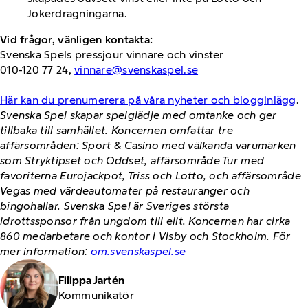
Jokerdragningarna.
Vid frågor, vänligen kontakta:
Svenska Spels pressjour vinnare och vinster
010-120 77 24,
vinnare@svenskaspel.se
Här kan du prenumerera på våra nyheter och blogginlägg
.
Svenska Spel skapar spelglädje med omtanke och ger
tillbaka till samhället. Koncernen omfattar tre
affärsområden: Sport & Casino med välkända varumärken
som Stryktipset och Oddset, affärsområde Tur med
favoriterna Eurojackpot, Triss och Lotto, och affärsområde
Vegas med värdeautomater på restauranger och
bingohallar. Svenska Spel är Sveriges största
idrottssponsor från ungdom till elit. Koncernen har cirka
860 medarbetare och kontor i Visby och Stockholm. För
mer information:
om.svenskaspel.se
Filippa Jartén
Kommunikatör