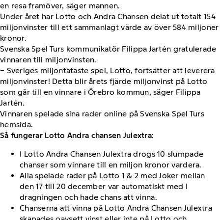
en resa framöver, säger mannen.
Under året har Lotto och Andra Chansen delat ut totalt 154
miljonvinster till ett sammanlagt värde av över 584 miljoner
kronor.
Svenska Spel Turs kommunikatör Filippa Jartén gratulerade
vinnaren till miljonvinsten.
− Sveriges miljontätaste spel, Lotto, fortsätter att leverera
miljonvinster! Detta blir årets fjärde miljonvinst på Lotto
som går till en vinnare i Örebro kommun, säger Filippa
Jartén.
Vinnaren spelade sina rader online på Svenska Spel Turs
hemsida.
Så fungerar Lotto Andra chansen Julextra:
I Lotto Andra Chansen Julextra drogs 10 slumpade
chanser som vinnare till en miljon kronor vardera.
Alla spelade rader på Lotto 1 & 2 med Joker mellan
den 17 till 20 december var automatiskt med i
dragningen och hade chans att vinna.
Chanserna att vinna på Lotto Andra Chansen Julextra
skapades oavsett vinst eller inte på Lotto och