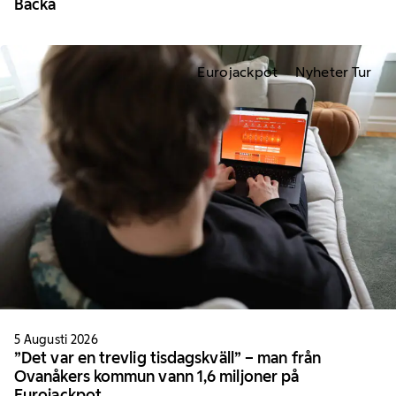
Backa
Eurojackpot
Nyheter Tur
5 Augusti 2026
”Det var en trevlig tisdagskväll” – man från
Ovanåkers kommun vann 1,6 miljoner på
Eurojackpot