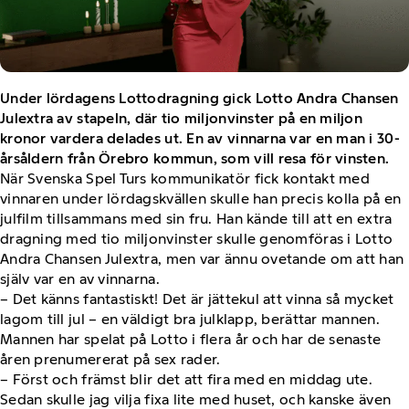
Under lördagens Lottodragning gick Lotto Andra Chansen
Julextra av stapeln, där tio miljonvinster på en miljon
kronor vardera delades ut. En av vinnarna var en man i 30-
årsåldern från Örebro kommun, som vill resa för vinsten.
När Svenska Spel Turs kommunikatör fick kontakt med
vinnaren under lördagskvällen skulle han precis kolla på en
julfilm tillsammans med sin fru. Han kände till att en extra
dragning med tio miljonvinster skulle genomföras i Lotto
Andra Chansen Julextra, men var ännu ovetande om att han
själv var en av vinnarna.
– Det känns fantastiskt! Det är jättekul att vinna så mycket
lagom till jul – en väldigt bra julklapp, berättar mannen.
Mannen har spelat på Lotto i flera år och har de senaste
åren prenumererat på sex rader.
– Först och främst blir det att fira med en middag ute.
Sedan skulle jag vilja fixa lite med huset, och kanske även