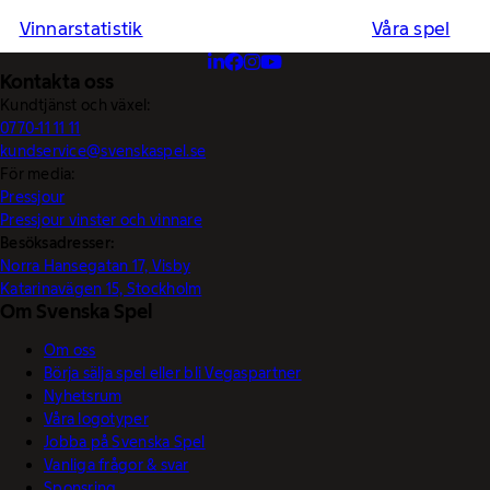
Vinnarstatistik
Våra spel
Kontakta oss
Kundtjänst och växel:
0770-11 11 11
kundservice@svenskaspel.se
För media:
Pressjour
Pressjour vinster och vinnare
Besöksadresser:
Norra Hansegatan 17, Visby
Katarinavägen 15, Stockholm
Om Svenska Spel
Om oss
Börja sälja spel eller bli Vegaspartner
Nyhetsrum
Våra logotyper
Jobba på Svenska Spel
Vanliga frågor & svar
Sponsring