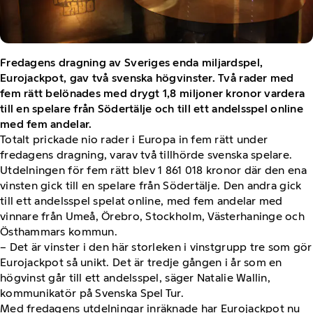
Fredagens dragning av Sveriges enda miljardspel,
Eurojackpot, gav två svenska högvinster. Två rader med
fem rätt belönades med drygt 1,8 miljoner kronor vardera
till en spelare från Södertälje och till ett andelsspel online
med fem andelar.
Totalt prickade nio rader i Europa in fem rätt under
fredagens dragning, varav två tillhörde svenska spelare.
Utdelningen för fem rätt blev 1 861 018 kronor där den ena
vinsten gick till en spelare från Södertälje. Den andra gick
till ett andelsspel spelat online, med fem andelar med
vinnare från Umeå, Örebro, Stockholm, Västerhaninge och
Östhammars kommun.
– Det är vinster i den här storleken i vinstgrupp tre som gör
Eurojackpot så unikt. Det är tredje gången i år som en
högvinst går till ett andelsspel, säger Natalie Wallin,
kommunikatör på Svenska Spel Tur.
Med fredagens utdelningar inräknade har Eurojackpot nu