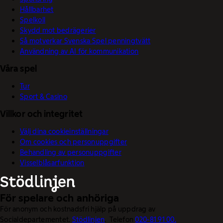
Hållbarhet
Spelkoll
Skydd mot bedrägerier
Så motverkar Svenska Spel penningtvätt
Användning av AI för kommunikation
Våra spel
Tur
Sport & Casino
Villkor och integritet
Välj dina cookieinställningar
Om cookies och personuppgifter
Behandling av personuppgifter
Visselblåsarfunktion
För spelare och anhöriga
För anonym och kostnadsfri hjälp på uppdrag av
Socialdepartementet.
Stödlinjen
. Telefon
020-81 91 00.