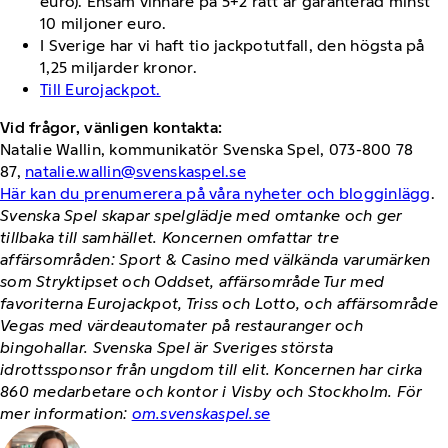
euro). Ensam vinnare på 5+2 rätt är garanterad minst
10 miljoner euro.
I Sverige har vi haft tio jackpotutfall, den högsta på
1,25 miljarder kronor.
Till Eurojackpot.
Vid frågor, vänligen kontakta:
Natalie Wallin, kommunikatör Svenska Spel, 073-800 78
87,
natalie.wallin@svenskaspel.se
Här kan du prenumerera på våra nyheter och blogginlägg
.
Svenska Spel skapar spelglädje med omtanke och ger
tillbaka till samhället. Koncernen omfattar tre
affärsområden: Sport & Casino med välkända varumärken
som Stryktipset och Oddset, affärsområde Tur med
favoriterna Eurojackpot, Triss och Lotto, och affärsområde
Vegas med värdeautomater på restauranger och
bingohallar. Svenska Spel är Sveriges största
idrottssponsor från ungdom till elit. Koncernen har cirka
860 medarbetare och kontor i Visby och Stockholm. För
mer information:
om.svenskaspel.se