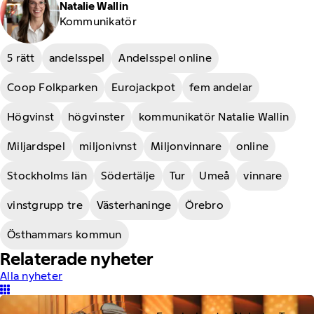
Natalie Wallin
Kommunikatör
5 rätt
andelsspel
Andelsspel online
Coop Folkparken
Eurojackpot
fem andelar
Högvinst
högvinster
kommunikatör Natalie Wallin
Miljardspel
miljonivnst
Miljonvinnare
online
Stockholms län
Södertälje
Tur
Umeå
vinnare
vinstgrupp tre
Västerhaninge
Örebro
Östhammars kommun
Relaterade nyheter
Alla nyheter