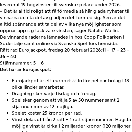
levererat 19 högvinster till svenska spelare under 2026.
– Det är alltid roligt att få förmedla så här glada nyheter till
vinnarna och ta del av glädjen det förmed sig. Sen är det
alltid spännande att ta del av vilka nya möjligheter som
öppnar upp sig tack vare vinsten, säger Natalie Wallin.
De vinnande raderna lämnades in hos Coop Folkparken i
Södertälje samt online via Svenska Spel Turs hemsida.
Rätt rad Eurojackpot, fredag 20 februari 2026:
11 – 17 – 23 –
36 – 40
Stjärnnummer:
5 – 6
Det här är Eurojackpot:
Eurojackpot är ett europeiskt lottospel där bolag i 18
olika länder samarbetar.
Dragning sker varje tisdag och fredag.
Spel sker genom att välja 5 av 50 nummer samt 2
stjärnnummer av 12 möjliga.
Spelet kostar 25 kronor per rad.
Vinst delas ut från 2 rätt + 1 rätt stjärnnummer. Högsta
möjliga vinst är cirka 1,2 miljarder kronor (120 miljoner