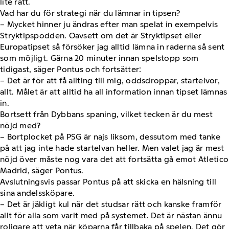
lite rätt.
Vad har du för strategi när du lämnar in tipsen?
– Mycket hinner ju ändras efter man spelat in exempelvis
Stryktipspodden. Oavsett om det är Stryktipset eller
Europatipset så försöker jag alltid lämna in raderna så sent
som möjligt. Gärna 20 minuter innan spelstopp som
tidigast, säger Pontus och fortsätter:
– Det är för att få allting till mig, oddsdroppar, startelvor,
allt. Målet är att alltid ha all information innan tipset lämnas
in.
Bortsett från Dybbans spaning, vilket tecken är du mest
nöjd med?
– Bortplocket på PSG är najs liksom, dessutom med tanke
på att jag inte hade startelvan heller. Men valet jag är mest
nöjd över måste nog vara det att fortsätta gå emot Atletico
Madrid, säger Pontus.
Avslutningsvis passar Pontus på att skicka en hälsning till
sina andelssköpare.
– Det är jäkligt kul när det studsar rätt och kanske framför
allt för alla som varit med på systemet. Det är nästan ännu
roligare att veta när köparna får tillbaka på spelen. Det gör