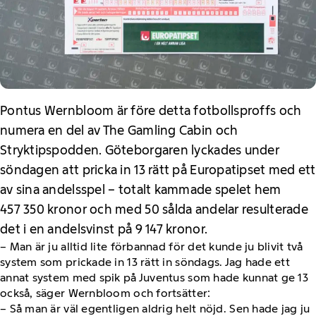
Pontus Wernbloom är före detta fotbollsproffs och
numera en del av The Gamling Cabin och
Stryktipspodden. Göteborgaren lyckades under
söndagen att pricka in 13 rätt på Europatipset med ett
av sina andelsspel – totalt kammade spelet hem
457 350 kronor och med 50 sålda andelar resulterade
det i en andelsvinst på 9 147 kronor.
– Man är ju alltid lite förbannad för det kunde ju blivit två
system som prickade in 13 rätt in söndags. Jag hade ett
annat system med spik på Juventus som hade kunnat ge 13
också, säger Wernbloom och fortsätter:
– Så man är väl egentligen aldrig helt nöjd. Sen hade jag ju