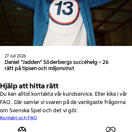
27 Juli 2026
Daniel ”Jadden” Söderbergs succéhelg – 26
rätt på tipsen och miljonvinst
Hjälp att hitta rätt
Du kan alltid kontakta vår kundservice. Eller kika i vår
FAQ . Där samlar vi svaren på de vanligaste frågorna
om Svenska Spel och det vi gör.
Kontakt och FAQ