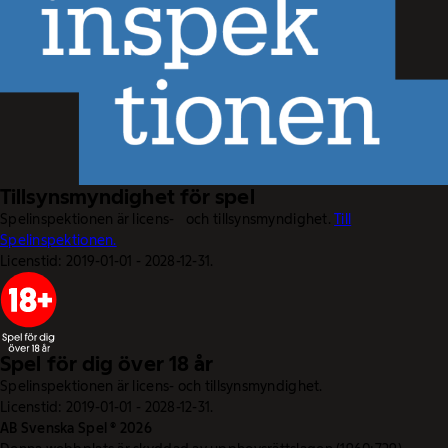
Tillsynsmyndighet för spel
Spelinspektionen är licens- och tillsynsmyndighet.
Till
Spelinspektionen.
Licenstid: 2019-01-01 - 2028-12-31.
Spel för dig över 18 år
Spelinspektionen är licens- och tillsynsmyndighet.
Licenstid: 2019-01-01 - 2028-12-31.
AB Svenska Spel © 2026