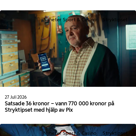
Nyheter Sport & Casino
Stryktipset
27 Juli 2026
Satsade 36 kronor – vann 770 000 kronor på
Stryktipset med hjälp av Pix
Nyheter Sport & Casino
Stryktipset