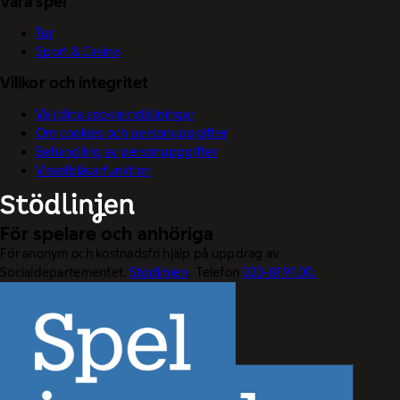
Våra spel
Tur
Sport & Casino
Villkor och integritet
Välj dina cookieinställningar
Om cookies och personuppgifter
Behandling av personuppgifter
Visselblåsarfunktion
För spelare och anhöriga
För anonym och kostnadsfri hjälp på uppdrag av
Socialdepartementet.
Stödlinjen
. Telefon
020-81 91 00.