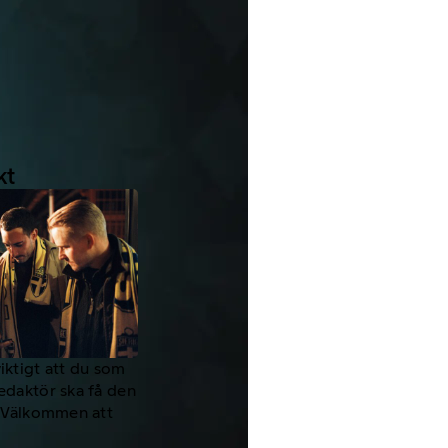
kt
viktigt att du som
redaktör ska få den
a. Välkommen att