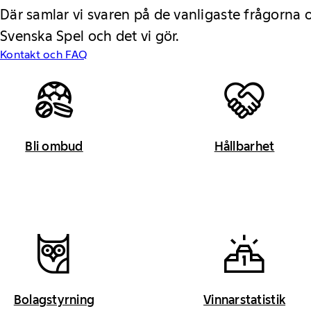
Där samlar vi svaren på de vanligaste frågorna
Svenska Spel och det vi gör.
Kontakt och FAQ
Bli ombud
Hållbarhet
Bolagstyrning
Vinnarstatistik