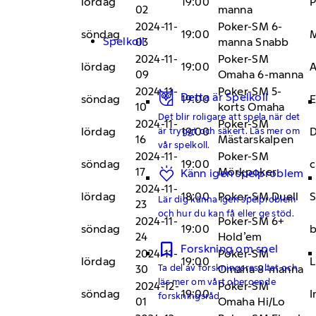
lördag
19:00
P
02
manna
2024-11-
Poker-SM 6-
söndag
19:00
M
Spelkoll
03
manna Snabb
2024-11-
Poker-SM
lördag
19:00
A
09
Omaha 6-manna
2024-11-
Poker-SM 5-
Detta är Spelkoll
söndag
19:00
E
10
korts Omaha
Det blir roligare att spela när det
2024-11-
Poker-SM
är tryggt och säkert. Läs mer om
lördag
19:00
16
Mästarskalpen
vår spelkoll.
2024-11-
Poker-SM
söndag
19:00
c
17
Mörkpoker
Känn igen spelproblem
2024-11-
lördag
18:00
Poker-SM Duell
S
Lär dig känna igen spelproblem
23
och hur du kan få eller ge stöd.
2024-11-
Poker-SM 6+
söndag
19:00
24
Hold’em
Forskning om spel
2024-11-
Poker-SM
lördag
19:00
L
Ta del av forskningsresultat och
30
Omaha 8-manna
läs mer om vårt oberoende
2024-12-
Poker-SM
söndag
19:00
I
forskningsråd.
01
Omaha Hi/Lo