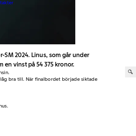
ntakter
r-SM 2024. Linus, som går under
en vinst på 54 375 kronor.
ter:
nsin.
låg bra till. När finalbordet började siktade
nus.