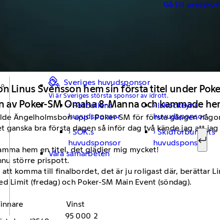
Gå till pressko
Sveriges huvudsponsor
 Linus Svensson hem sin första titel under Poke
Vi är Sveriges största sponsor av idrott.
aren av Poker-SM Omaha 8-Manna och kammade hem 
Fotbollens
Ishockeyns
Sök ef
huvudsponsor
huvudsponsor
ällde Ängelholmsbon upp i Poker-SM för första gången någo
t ganska bra första dagen så inför dag två kände jag att jag 
SOK:s
Skidförbundets
huvudsponsor
huvudsponsor
Sök
 kamma hem en titel, det glädjer mig mycket!
Våra samarbeten
nu större prispott.
 att komma till finalbordet, det är ju roligast där, berättar Li
 Limit (fredag) och Poker-SM Main Event (söndag).
innare
Vinst
95 000
2